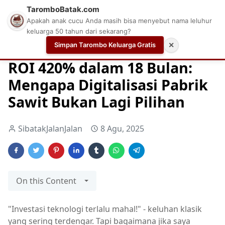
TaromboBatak.com
Apakah anak cucu Anda masih bisa menyebut nama leluhur
keluarga 50 tahun dari sekarang?
Simpan Tarombo Keluarga Gratis
✕
Home
Perusahaan Sawit
Sawit
SawitKu
ROI 420% dalam 18 Bulan:
Mengapa Digitalisasi Pabrik
Sawit Bukan Lagi Pilihan
SibatakJalanJalan
8 Agu, 2025
On this Content
"Investasi teknologi terlalu mahal!" - keluhan klasik
yang sering terdengar. Tapi bagaimana jika saya