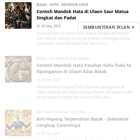
Batak
,
HATA
,
MANDOK HATA
Contoh Mandok Hata di Ulaon Saur Matua
Singkat dan Padat
29 Sep, 2023
SEMBUNYIKAN IKLAN ✕
Mandok Hata di Ulaon Saur Matua Singkat dan Padat
Saur Matua adalah orang yang telah meninggal dunia
yang telah memiliki keturunan dan cucu...
Batak
,
Pernikahan Adat Batak
Contoh Mandok Hata Pasahat Tudu-Tudu Ni
Sipanganon di Ulaon Adat Batak
29 Sep, 2023
Mandok Hata Pasahat Tudu-Tudu Ni Sipanganon di
Ulaon Adat Batak Dalam budaya Batak, terdapat tradisi
yang sangat penting dan sarat makna yan...
ARTI DAN MAKNA
,
HEPENG
Arti Hepeng Terjemahan Batak - Indonesia
Lengkap Contohnya
29 Sep, 2023