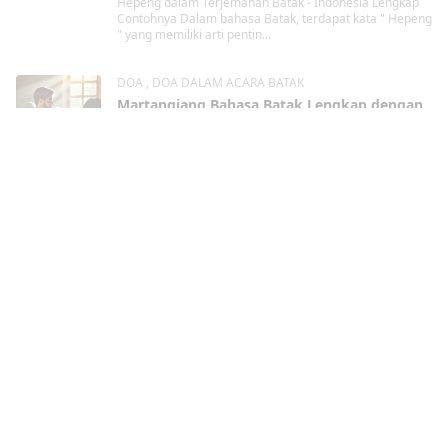
Hepeng dalam Terjemahan Batak - Indonesia Lengkap
Contohnya Dalam bahasa Batak, terdapat kata " Hepeng
" yang memiliki arti pentin...
DOA
,
DOA DALAM ACARA BATAK
Martangiang Bahasa Batak Lengkap dengan
Contohnya
29 Sep, 2023
Martangiang Bahasa Batak dalam berbagai
kondisi Lengkap dengan Contohnya Martangiang
Martangiang bahasa Batak merupakan tindakan berdoa
kepa...
Kristen
,
TAHUN BARU
Contoh Doa di Malam Tahun Baru Agama
Kristen
29 Sep, 2023
Contoh Doa di Malam Tahun Baru Agama Kristen Malam
tahun baru selalu menjadi momen istimewa bagi umat
Kristen, terutama bagi jemaat HKBP. Tr...
Batak
,
Masyarat dan Upacara adat Batak