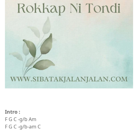
Intro :
F G C -g/b Am
F G C -g/b-am C