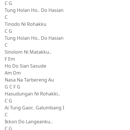
C G
Tung Holan Ho.. Do Hasian
C
Tinodo Ni Rohakku
C G
Tung Holan Ho.. Do Hasian
C
Sinolom Ni Matakku..
F Em
Ho Do Sian Sasude
Am Dm
Nasa Na Tarbereng Au
G C F G
Hasudungan Ni Rohakki..
C G
Ai Tung Gaor.. Galumbang I
C
Ikkon Do Langeanku..
C G