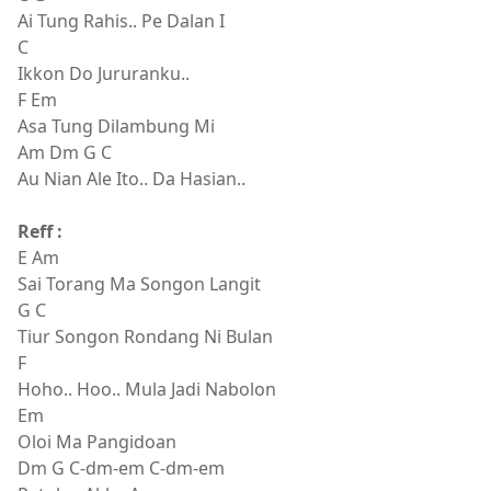
Ai Tung Rahis.. Pe Dalan I
C
Ikkon Do Jururanku..
F Em
Asa Tung Dilambung Mi
Am Dm G C
Au Nian Ale Ito.. Da Hasian..
Reff :
E Am
Sai Torang Ma Songon Langit
G C
Tiur Songon Rondang Ni Bulan
F
Hoho.. Hoo.. Mula Jadi Nabolon
Em
Oloi Ma Pangidoan
Dm G C-dm-em C-dm-em