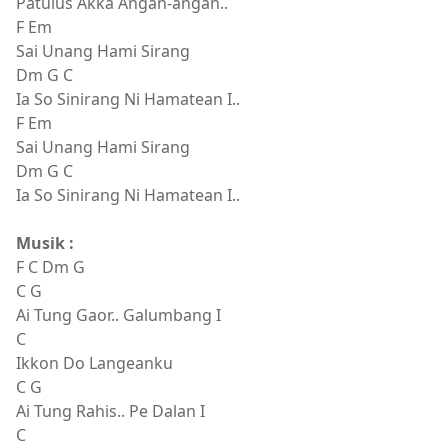
Patulus Akka Angan-angan..
F Em
Sai Unang Hami Sirang
Dm G C
Ia So Sinirang Ni Hamatean I..
F Em
Sai Unang Hami Sirang
Dm G C
Ia So Sinirang Ni Hamatean I..
Musik :
F C Dm G
C G
Ai Tung Gaor.. Galumbang I
C
Ikkon Do Langeanku
C G
Ai Tung Rahis.. Pe Dalan I
C