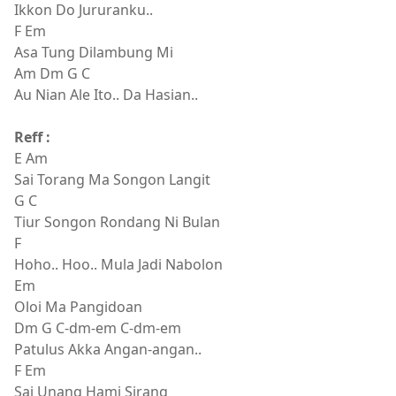
Ikkon Do Jururanku..
F Em
Asa Tung Dilambung Mi
Am Dm G C
Au Nian Ale Ito.. Da Hasian..
Reff :
E Am
Sai Torang Ma Songon Langit
G C
Tiur Songon Rondang Ni Bulan
F
Hoho.. Hoo.. Mula Jadi Nabolon
Em
Oloi Ma Pangidoan
Dm G C-dm-em C-dm-em
Patulus Akka Angan-angan..
F Em
Sai Unang Hami Sirang