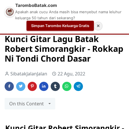
TaromboBatak.com
Apakah anak cucu Anda masih bisa menyebut nama leluhur
keluarga 50 tahun dari sekarang?
Simpan Tarombo Keluarga Gratis
✕
Home
Chord Dasar
Chord Dasar Gitar
Chord Gitar G
Kunci Gitar Lagu Batak
Robert Simorangkir - Rokkap
Ni Tondi Chord Dasar
SibatakJalanJalan
22 Agu, 2022
On this Content
Kunci Gitar Robert Simorangkir -