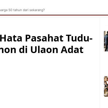
brik Kelapa Sawit
Tarombo Batak
Umpasa Bata
arga 50 tahun dari sekarang?
Hata Pasahat Tudu-
non di Ulaon Adat