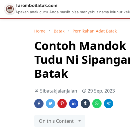
TaromboBatak.com
Matius Celcius Sinaga
Aplikasi Pa
Apakah anak cucu Anda masih bisa menyebut nama leluhur kelu
Home
Batak
Pernikahan Adat Batak
Contoh Mandok 
Tudu Ni Sipanga
Batak
SibatakJalanJalan
29 Sep, 2023
On this Content