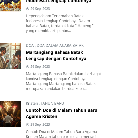
Indonesia Lengkap Contohnya
29 Sep, 2023
Hepeng dalam Terjemahan Batak -
Indonesia Lengkap Contohnya Dalam
bahasa Batak, terdapat kata " Hepeng "
yang memiliki arti pentin...
DOA
,
DOA DALAM ACARA BATAK
Martangiang Bahasa Batak
Lengkap dengan Contohnya
29 Sep, 2023
Martangiang Bahasa Batak dalam berbagai
kondisi Lengkap dengan Contohnya
Martangiang Martangiang bahasa Batak
merupakan tindakan berdoa kepa...
Kristen
,
TAHUN BARU
Contoh Doa di Malam Tahun Baru
Agama Kristen
29 Sep, 2023
Contoh Doa di Malam Tahun Baru Agama
Kristen Malam tahun baru selalu menjadi