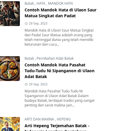
Batak
,
HATA
,
MANDOK HATA
Contoh Mandok Hata di Ulaon Saur
Matua Singkat dan Padat
29 Sep, 2023
Mandok Hata di Ulaon Saur Matua Singkat
dan Padat Saur Matua adalah orang yang
telah meninggal dunia yang telah memiliki
keturunan dan cucu...
Batak
,
Pernikahan Adat Batak
Contoh Mandok Hata Pasahat
Tudu-Tudu Ni Sipanganon di Ulaon
Adat Batak
29 Sep, 2023
Mandok Hata Pasahat Tudu-Tudu Ni
Sipanganon di Ulaon Adat Batak Dalam
budaya Batak, terdapat tradisi yang sangat
penting dan sarat makna yan...
ARTI DAN MAKNA
,
HEPENG
Arti Hepeng Terjemahan Batak -