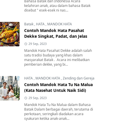
Bahasa Batak dan Indonesia Acara
kelahiran anak, atau dalam bahasa Batak
disebut " esek-esek ni nas...
Batak
,
HATA
,
MANDOK HATA
Contoh Mandok Hata Pasahat
Dekke Singkat, Padat, dan Jelas
29 Sep, 2023
Mandok Hata Pasahat Dekke adalah salah
satu tradisi budaya yang khas dalam
masyarakat Batak . Acara ini melibatkan
pemberian dekke, yang bi...
HATA
,
MANDOK HATA
,
Zending dan Gereja
Contoh Mandok Hata Tu Na Malua
(Kata Nasehat Untuk Naik Sidi)
29 Sep, 2023
Mandok Hata Tu Na Malua dalam Bahasa
Batak Dalam berbagai daerah, terutama di
perkotaan, seringkali diadakan acara
syukuran ketika anak-anak...