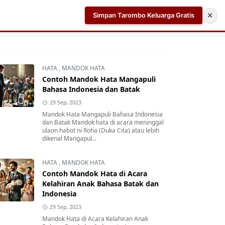
Simpan Tarombo Keluarga Gratis
✕
k
Aplikasi AI Teleprompter dan Pembuat Skrip Video 
HATA
,
MANDOK HATA
Contoh Mandok Hata Mangapuli
Bahasa Indonesia dan Batak
29 Sep, 2023
Mandok Hata Mangapuli Bahasa Indonesia
dan Batak Mandok hata di acara meninggal
ulaon habot ni Roha (Duka Cita) atau lebih
dikenal Mangapul...
HATA
,
MANDOK HATA
Contoh Mandok Hata di Acara
Kelahiran Anak Bahasa Batak dan
Indonesia
29 Sep, 2023
Mandok Hata di Acara Kelahiran Anak