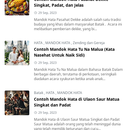
Singkat, Padat, dan Jelas
29 Sep, 2023
Mandok Hata Pasahat Dekke adalah salah satu tradisi
budaya yang khas dalam masyarakat Batak . Acara ini
melibatkan pemberian dekke, yang bi...
HATA
,
MANDOK HATA
,
Zending dan Gereja
Contoh Mandok Hata Tu Na Malua (Kata
Nasehat Untuk Naik Sidi)
29 Sep, 2023
Mandok Hata Tu Na Malua dalam Bahasa Batak Dalam
berbagai daerah, terutama di perkotaan, seringkali
diadakan acara syukuran ketika anak-anak...
Batak
,
HATA
,
MANDOK HATA
Contoh Mandok Hata di Ulaon Saur Matua
Singkat dan Padat
29 Sep, 2023
Mandok Hata di Ulaon Saur Matua Singkat dan Padat
Saur Matua adalah orang yang telah meninggal dunia
yang telah memiliki keturunan dan cucu...