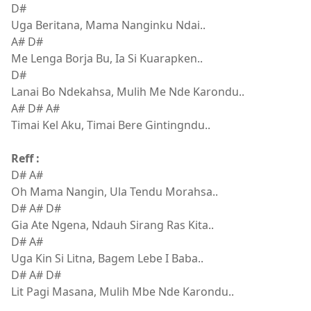
D#
Uga Beritana, Mama Nanginku Ndai..
A# D#
Me Lenga Borja Bu, Ia Si Kuarapken..
D#
Lanai Bo Ndekahsa, Mulih Me Nde Karondu..
A# D# A#
Timai Kel Aku, Timai Bere Gintingndu..
Reff :
D# A#
Oh Mama Nangin, Ula Tendu Morahsa..
D# A# D#
Gia Ate Ngena, Ndauh Sirang Ras Kita..
D# A#
Uga Kin Si Litna, Bagem Lebe I Baba..
D# A# D#
Lit Pagi Masana, Mulih Mbe Nde Karondu..