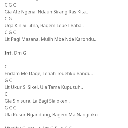
C G C
Gia Ate Ngena, Ndauh Sirang Ras Kita..
C G
Uga Kin Si Litna, Bagem Lebe I Baba..
C G C
Lit Pagi Masana, Mulih Mbe Nde Karondu..
Int.
Dm G
C
Endam Me Dage, Tenah Tedehku Bandu..
G C
Lit Ukur Si Sikel, Ula Tama Kupusuh..
C
Gia Sinisura, La Bagi Sialoken..
G C G
Ula Rusur Ngandung, Bagem Ma Nanginku..