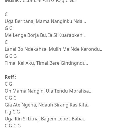
Musik :
C..bm..-e Am G F..-g C G..
C
Uga Beritana, Mama Nanginku Ndai..
G C
Me Lenga Borja Bu, Ia Si Kuarapken..
C
Lanai Bo Ndekahsa, Mulih Me Nde Karondu..
G C G
Timai Kel Aku, Timai Bere Gintingndu..
Reff :
C G
Oh Mama Nangin, Ula Tendu Morahsa..
C G C
Gia Ate Ngena, Ndauh Sirang Ras Kita..
F-g C G
Uga Kin Si Litna, Bagem Lebe I Baba..
C G C G