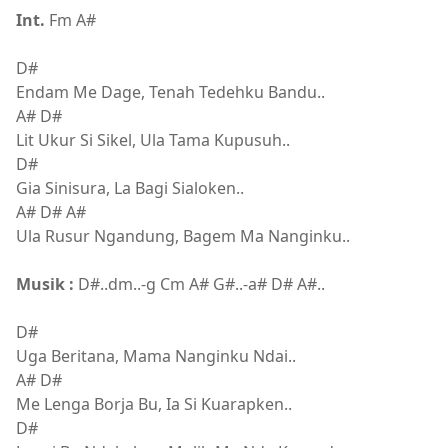
Int.
Fm A#
D#
Endam Me Dage, Tenah Tedehku Bandu..
A# D#
Lit Ukur Si Sikel, Ula Tama Kupusuh..
D#
Gia Sinisura, La Bagi Sialoken..
A# D# A#
Ula Rusur Ngandung, Bagem Ma Nanginku..
Musik :
D#..dm..-g Cm A# G#..-a# D# A#..
D#
Uga Beritana, Mama Nanginku Ndai..
A# D#
Me Lenga Borja Bu, Ia Si Kuarapken..
D#