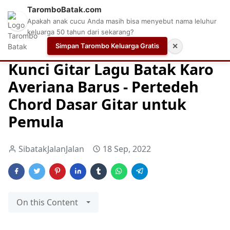
TaromboBatak.com
Apakah anak cucu Anda masih bisa menyebut nama leluhur
keluarga 50 tahun dari sekarang?
Simpan Tarombo Keluarga Gratis
✕
Home
Batak Karo
Chord Dasar
Chord Dasar Gitar
Kunci Gitar Lagu Batak Karo
Averiana Barus - Pertedeh
Chord Dasar Gitar untuk
Pemula
SibatakJalanJalan
18 Sep, 2022
On this Content