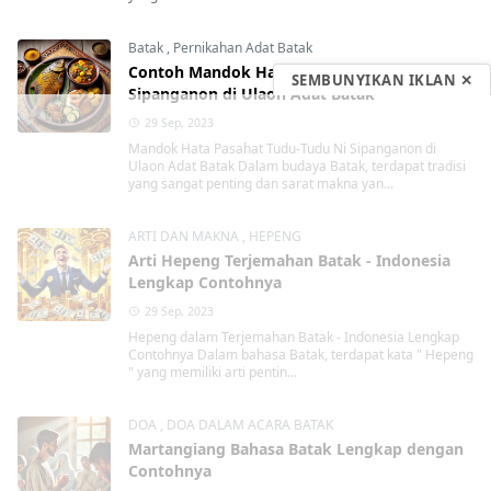
Batak
,
Pernikahan Adat Batak
Contoh Mandok Hata Pasahat Tudu-Tudu Ni
SEMBUNYIKAN IKLAN ✕
Sipanganon di Ulaon Adat Batak
29 Sep, 2023
Mandok Hata Pasahat Tudu-Tudu Ni Sipanganon di
Ulaon Adat Batak Dalam budaya Batak, terdapat tradisi
yang sangat penting dan sarat makna yan...
ARTI DAN MAKNA
,
HEPENG
Arti Hepeng Terjemahan Batak - Indonesia
Lengkap Contohnya
29 Sep, 2023
Hepeng dalam Terjemahan Batak - Indonesia Lengkap
Contohnya Dalam bahasa Batak, terdapat kata " Hepeng
" yang memiliki arti pentin...
DOA
,
DOA DALAM ACARA BATAK
Martangiang Bahasa Batak Lengkap dengan
Contohnya