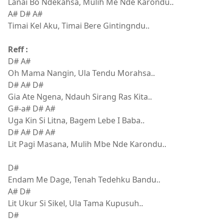
Lanai Bo Ndekahsa, Mulih Me Nde Karondu..
A# D# A#
Timai Kel Aku, Timai Bere Gintingndu..
Reff :
D# A#
Oh Mama Nangin, Ula Tendu Morahsa..
D# A# D#
Gia Ate Ngena, Ndauh Sirang Ras Kita..
G#-a# D# A#
Uga Kin Si Litna, Bagem Lebe I Baba..
D# A# D# A#
Lit Pagi Masana, Mulih Mbe Nde Karondu..
D#
Endam Me Dage, Tenah Tedehku Bandu..
A# D#
Lit Ukur Si Sikel, Ula Tama Kupusuh..
D#