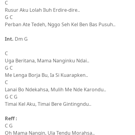
C
Rusur Aku Lolah Iluh Erdire-dire..
G C
Perban Ate Tedeh, Nggo Seh Kel Ben Bas Pusuh..
Int.
Dm G
C
Uga Beritana, Mama Nanginku Ndai..
G C
Me Lenga Borja Bu, Ia Si Kuarapken..
C
Lanai Bo Ndekahsa, Mulih Me Nde Karondu..
G C G
Timai Kel Aku, Timai Bere Gintingndu..
Reff :
C G
Oh Mama Nangin, Ula Tendu Morahsa..