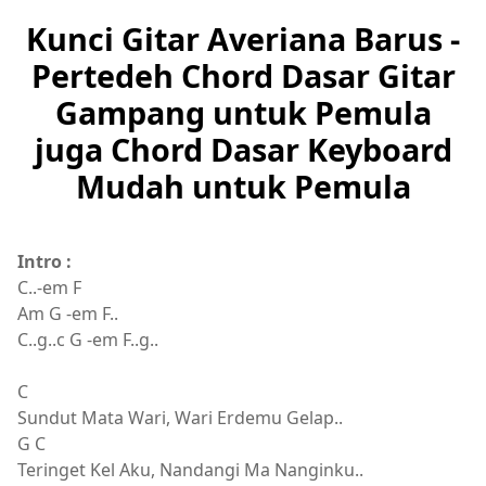
Kunci Gitar Averiana Barus -
Pertedeh Chord Dasar Gitar
Gampang untuk Pemula
juga Chord Dasar Keyboard
Mudah untuk Pemula
Intro :
C..-em F
Am G -em F..
C..g..c G -em F..g..
C
Sundut Mata Wari, Wari Erdemu Gelap..
G C
Teringet Kel Aku, Nandangi Ma Nanginku..