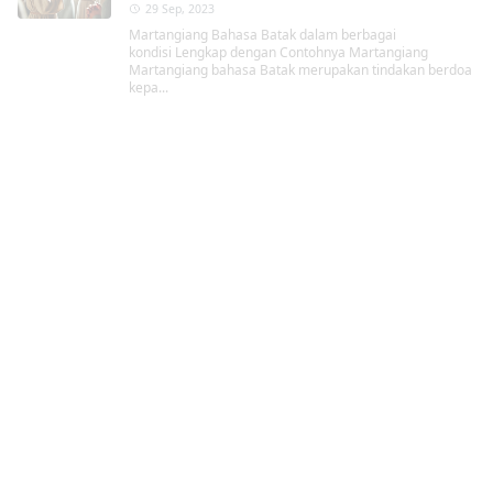
29 Sep, 2023
Martangiang Bahasa Batak dalam berbagai
kondisi Lengkap dengan Contohnya Martangiang
Martangiang bahasa Batak merupakan tindakan berdoa
kepa...
Kristen
,
TAHUN BARU
Contoh Doa di Malam Tahun Baru Agama
Kristen
29 Sep, 2023
Contoh Doa di Malam Tahun Baru Agama Kristen Malam
tahun baru selalu menjadi momen istimewa bagi umat
Kristen, terutama bagi jemaat HKBP. Tr...
Batak
,
Masyarat dan Upacara adat Batak
Contoh Mandok Hata Mangampu di Adat
Batak: Ungkapan Terima Kasih yang
Bermakna
29 Sep, 2023
Mandok Hata Mangampu di Adat Batak: Ungkapan
Terima Kasih yang Bermakna Dalam adat Batak,
Mangampu adalah tindakan menyampaikan ucapan