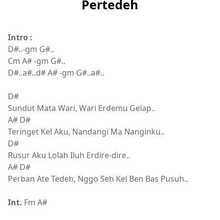
Pertedeh
Intro :
D#..-gm G#..
Cm A# -gm G#..
D#..a#..d# A# -gm G#..a#..
D#
Sundut Mata Wari, Wari Erdemu Gelap..
A# D#
Teringet Kel Aku, Nandangi Ma Nanginku..
D#
Rusur Aku Lolah Iluh Erdire-dire..
A# D#
Perban Ate Tedeh, Nggo Seh Kel Ben Bas Pusuh..
Int.
Fm A#