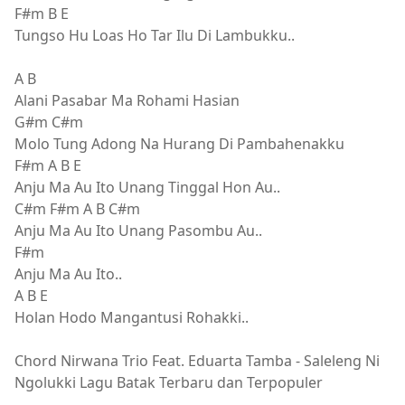
F#m B E
Tungso Hu Loas Ho Tar Ilu Di Lambukku..
A B
Alani Pasabar Ma Rohami Hasian
G#m C#m
Molo Tung Adong Na Hurang Di Pambahenakku
F#m A B E
Anju Ma Au Ito Unang Tinggal Hon Au..
C#m F#m A B C#m
Anju Ma Au Ito Unang Pasombu Au..
F#m
Anju Ma Au Ito..
A B E
Holan Hodo Mangantusi Rohakki..
Chord Nirwana Trio Feat. Eduarta Tamba - Saleleng Ni
Ngolukki Lagu Batak Terbaru dan Terpopuler