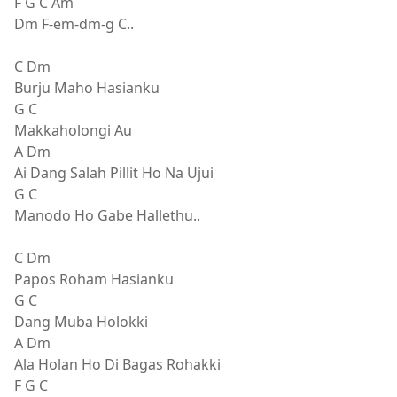
F G C Am
Dm F-em-dm-g C..
C Dm
Burju Maho Hasianku
G C
Makkaholongi Au
A Dm
Ai Dang Salah Pillit Ho Na Ujui
G C
Manodo Ho Gabe Hallethu..
C Dm
Papos Roham Hasianku
G C
Dang Muba Holokki
A Dm
Ala Holan Ho Di Bagas Rohakki
F G C