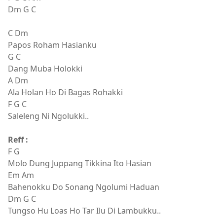
Dm G C
C Dm
Papos Roham Hasianku
G C
Dang Muba Holokki
A Dm
Ala Holan Ho Di Bagas Rohakki
F G C
Saleleng Ni Ngolukki..
Reff :
F G
Molo Dung Juppang Tikkina Ito Hasian
Em Am
Bahenokku Do Sonang Ngolumi Haduan
Dm G C
Tungso Hu Loas Ho Tar Ilu Di Lambukku..