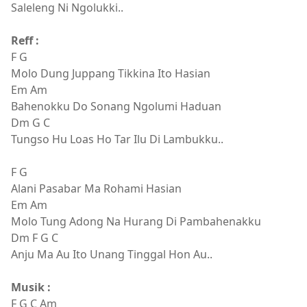
Saleleng Ni Ngolukki..
Reff :
F G
Molo Dung Juppang Tikkina Ito Hasian
Em Am
Bahenokku Do Sonang Ngolumi Haduan
Dm G C
Tungso Hu Loas Ho Tar Ilu Di Lambukku..
F G
Alani Pasabar Ma Rohami Hasian
Em Am
Molo Tung Adong Na Hurang Di Pambahenakku
Dm F G C
Anju Ma Au Ito Unang Tinggal Hon Au..
Musik :
F G C Am