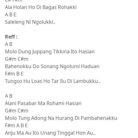
Ala Holan Ho Di Bagas Rohakki
A B E
Saleleng Ni Ngolukki..
Reff :
A B
Molo Dung Juppang Tikkina Ito Hasian
G#m C#m
Bahenokku Do Sonang Ngolumi Haduan
F#m B E
Tungso Hu Loas Ho Tar Ilu Di Lambukku..
A B
Alani Pasabar Ma Rohami Hasian
G#m C#m
Molo Tung Adong Na Hurang Di Pambahenakku
F#m A B E
Anju Ma Au Ito Unang Tinggal Hon Au..