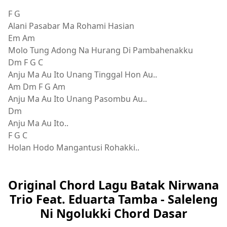
F G
Alani Pasabar Ma Rohami Hasian
Em Am
Molo Tung Adong Na Hurang Di Pambahenakku
Dm F G C
Anju Ma Au Ito Unang Tinggal Hon Au..
Am Dm F G Am
Anju Ma Au Ito Unang Pasombu Au..
Dm
Anju Ma Au Ito..
F G C
Holan Hodo Mangantusi Rohakki..
Original Chord Lagu Batak Nirwana
Trio Feat. Eduarta Tamba - Saleleng
Ni Ngolukki Chord Dasar