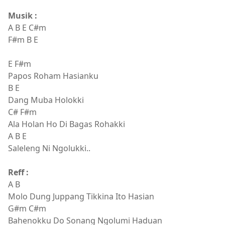
Musik :
A B E C#m
F#m B E
E F#m
Papos Roham Hasianku
B E
Dang Muba Holokki
C# F#m
Ala Holan Ho Di Bagas Rohakki
A B E
Saleleng Ni Ngolukki..
Reff :
A B
Molo Dung Juppang Tikkina Ito Hasian
G#m C#m
Bahenokku Do Sonang Ngolumi Haduan