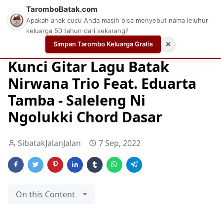
TaromboBatak.com
Apakah anak cucu Anda masih bisa menyebut nama leluhur
keluarga 50 tahun dari sekarang?
Simpan Tarombo Keluarga Gratis
✕
Home
Chord Dasar
Chord Dasar Gitar
Chord Gitar G
Kunci Gitar Lagu Batak
Nirwana Trio Feat. Eduarta
Tamba - Saleleng Ni
Ngolukki Chord Dasar
SibatakJalanJalan
7 Sep, 2022
On this Content