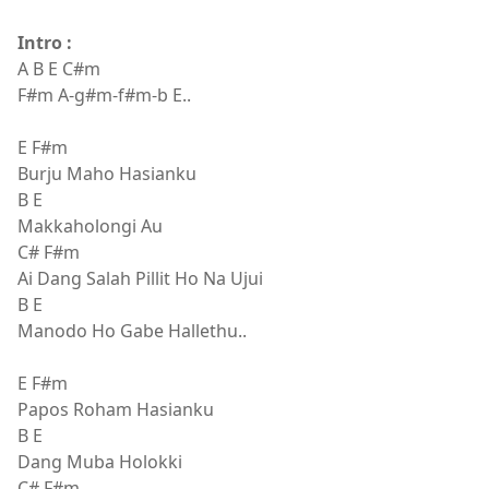
Intro :
A B E C#m
F#m A-g#m-f#m-b E..
E F#m
Burju Maho Hasianku
B E
Makkaholongi Au
C# F#m
Ai Dang Salah Pillit Ho Na Ujui
B E
Manodo Ho Gabe Hallethu..
E F#m
Papos Roham Hasianku
B E
Dang Muba Holokki
C# F#m