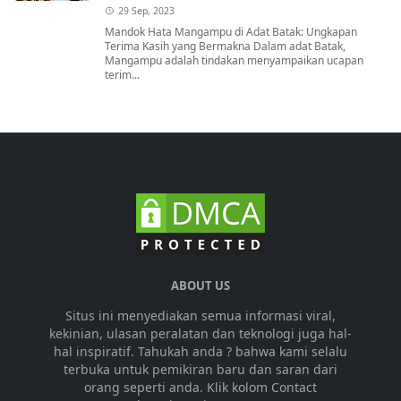
29 Sep, 2023
Mandok Hata Mangampu di Adat Batak: Ungkapan
Terima Kasih yang Bermakna Dalam adat Batak,
Mangampu adalah tindakan menyampaikan ucapan
terim...
ABOUT US
Situs ini menyediakan semua informasi viral,
kekinian, ulasan peralatan dan teknologi juga hal-
hal inspiratif. Tahukah anda ? bahwa kami selalu
terbuka untuk pemikiran baru dan saran dari
orang seperti anda. Klik kolom Contact