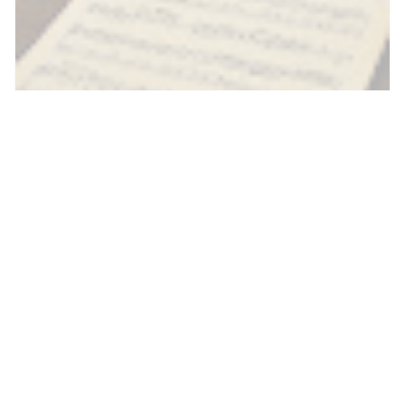
Kunci Gitar "Disco 2000 Chords by Pulp" dan
Lirik dengan Chord Lengkap untuk Keyboard
Mudah - SibatakJalanJalan
SibatakJalanJalan
2023/9/9