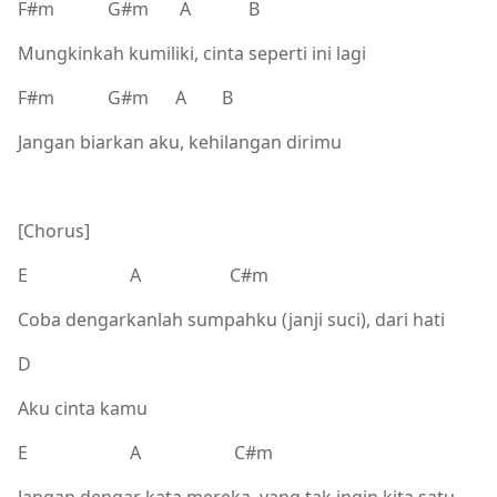
F#m G#m A B
Mungkinkah kumiliki, cinta seperti ini lagi
F#m G#m A B
Jangan biarkan aku, kehilangan dirimu
[Chorus]
E A C#m
Coba dengarkanlah sumpahku (janji suci), dari hati
D
Aku cinta kamu
E A C#m
Jangan dengar kata mereka, yang tak ingin kita satu