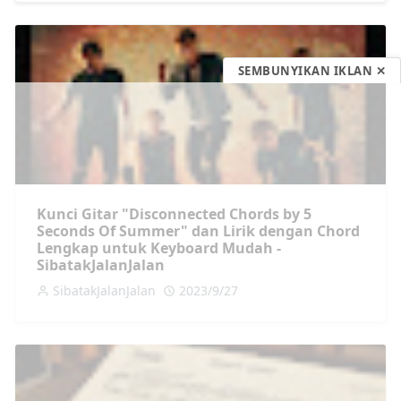
SEMBUNYIKAN IKLAN ✕
Kunci Gitar "Disconnected Chords by 5
Seconds Of Summer" dan Lirik dengan Chord
Lengkap untuk Keyboard Mudah -
SibatakJalanJalan
SibatakJalanJalan
2023/9/27