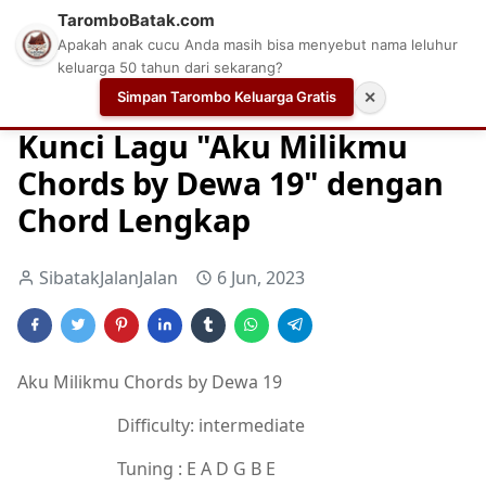
TaromboBatak.com
Apakah anak cucu Anda masih bisa menyebut nama leluhur
keluarga 50 tahun dari sekarang?
Simpan Tarombo Keluarga Gratis
✕
Home
Chord
Chord Gitar
Chord Gitar Terbaik
Kunci Lagu "Aku Milikmu
Chords by Dewa 19" dengan
Chord Lengkap
SibatakJalanJalan
6 Jun, 2023
Aku Milikmu Chords by Dewa 19
Difficulty: intermediate
Tuning : E A D G B E