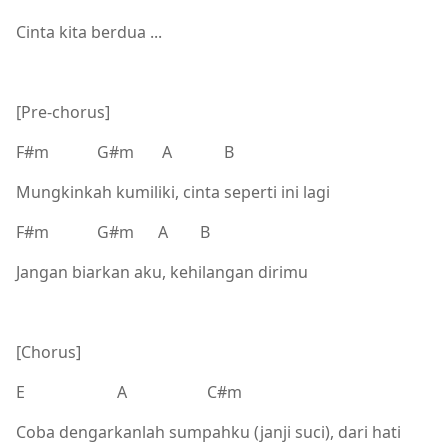
Cinta kita berdua ...
[Pre-chorus]
F#m G#m A B
Mungkinkah kumiliki, cinta seperti ini lagi
F#m G#m A B
Jangan biarkan aku, kehilangan dirimu
[Chorus]
E A C#m
Coba dengarkanlah sumpahku (janji suci), dari hati