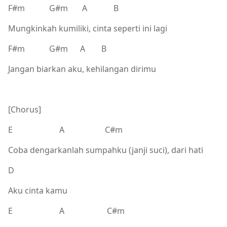
F#m G#m A B
Mungkinkah kumiliki, cinta seperti ini lagi
F#m G#m A B
Jangan biarkan aku, kehilangan dirimu
[Chorus]
E A C#m
Coba dengarkanlah sumpahku (janji suci), dari hati
D
Aku cinta kamu
E A C#m