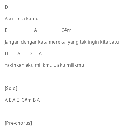
D
Aku cinta kamu
E A C#m
Jangan dengar kata mereka, yang tak ingin kita satu
D A D A
Yakinkan aku milikmu .. aku milikmu
[Solo]
A E A E C#m B A
[Pre-chorus]