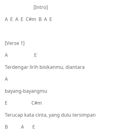
[Intro]
A E A E C#m B A E
[Verse 1]
A E
Terdengar lirih bisikanmu, diantara
A
bayang-bayangmu
E C#m
Terucap kata cinta, yang dulu tersimpan
B A E