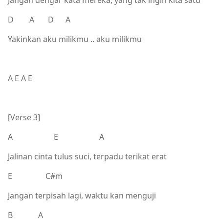
D A D A
Yakinkan aku milikmu .. aku milikmu
A E A E
[Verse 3]
A E A
Jalinan cinta tulus suci, terpadu terikat erat
E C#m
Jangan terpisah lagi, waktu kan menguji
B A