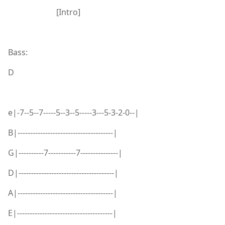
[Intro]
Bass:
D
e|-7--5--7-----5--3--5-----3---5-3-2-0--|
B|--------------------------------------|
G|----------7-----------7---------------|
D|--------------------------------------|
A|--------------------------------------|
E|--------------------------------------|