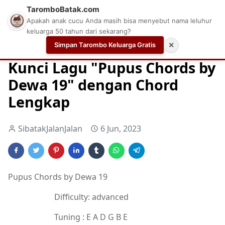
TaromboBatak.com
Apakah anak cucu Anda masih bisa menyebut nama leluhur
keluarga 50 tahun dari sekarang?
Simpan Tarombo Keluarga Gratis
✕
Home
Chord
Chord Gitar
Chord Gitar Terbaik
Kunci Lagu "Pupus Chords by
Dewa 19" dengan Chord
Lengkap
SibatakJalanJalan
6 Jun, 2023
Pupus Chords by Dewa 19
Difficulty: advanced
Tuning : E A D G B E