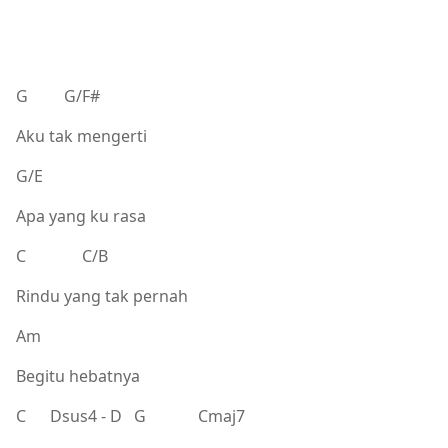
G G/F#
Aku tak mengerti
G/E
Apa yang ku rasa
C C/B
Rindu yang tak pernah
Am
Begitu hebatnya
C Dsus4 - D G Cmaj7