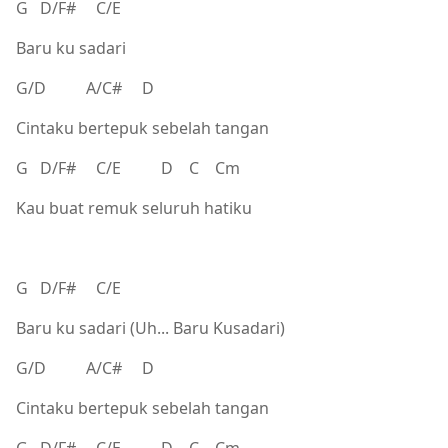
G D/F# C/E
Baru ku sadari
G/D A/C# D
Cintaku bertepuk sebelah tangan
G D/F# C/E D C Cm
Kau buat remuk seluruh hatiku
G D/F# C/E
Baru ku sadari (Uh... Baru Kusadari)
G/D A/C# D
Cintaku bertepuk sebelah tangan
G D/F# C/E D C Cm