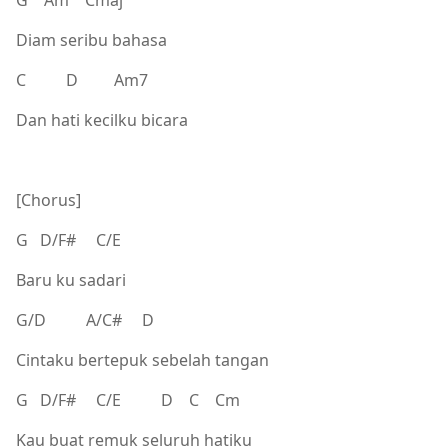
Diam seribu bahasa
C D Am7
Dan hati kecilku bicara
[Chorus]
G D/F# C/E
Baru ku sadari
G/D A/C# D
Cintaku bertepuk sebelah tangan
G D/F# C/E D C Cm
Kau buat remuk seluruh hatiku