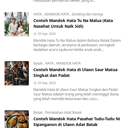
melibatkan pemberian dekke, yang bi...
HATA
,
MANDOK HATA
,
Zending dan Gereja
Contoh Mandok Hata Tu Na Malua (Kata
Nasehat Untuk Naik Sidi)
29 Sep, 2023
Mandok Hata Tu Na Malua dalam Bahasa Batak Dalam
berbagai daerah, terutama di perkotaan, seringkali
diadakan acara syukuran ketika anak-anak...
Batak
,
HATA
,
MANDOK HATA
Contoh Mandok Hata di Ulaon Saur Matua
Singkat dan Padat
29 Sep, 2023
Mandok Hata di Ulaon Saur Matua Singkat dan Padat
Saur Matua adalah orang yang telah meninggal dunia
yang telah memiliki keturunan dan cucu...
Batak
,
Pernikahan Adat Batak
Contoh Mandok Hata Pasahat Tudu-Tudu Ni
Sipanganon di Ulaon Adat Batak