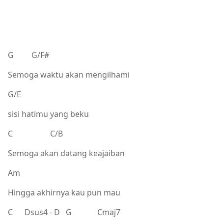
G G/F#
Semoga waktu akan mengilhami
G/E
sisi hatimu yang beku
C C/B
Semoga akan datang keajaiban
Am
Hingga akhirnya kau pun mau
C Dsus4 - D G Cmaj7