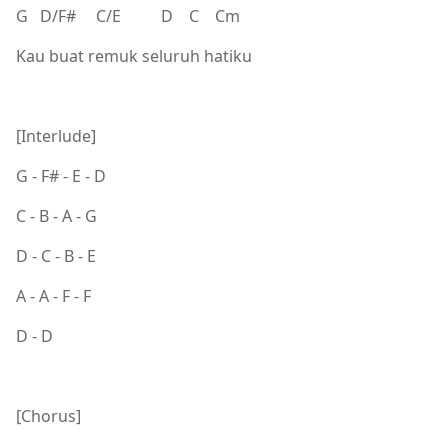
G D/F# C/E D C Cm
Kau buat remuk seluruh hatiku
[Interlude]
G - F# - E - D
C - B - A - G
D - C - B - E
A - A - F - F
D - D
[Chorus]