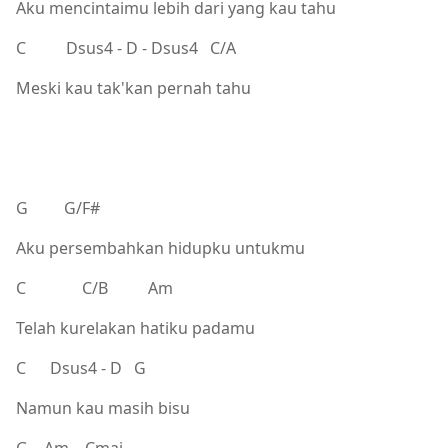
Aku mencintaimu lebih dari yang kau tahu
C Dsus4 - D - Dsus4 C/A
Meski kau tak'kan pernah tahu
G G/F#
Aku persembahkan hidupku untukmu
C C/B Am
Telah kurelakan hatiku padamu
C Dsus4 - D G
Namun kau masih bisu
G Am Cmaj