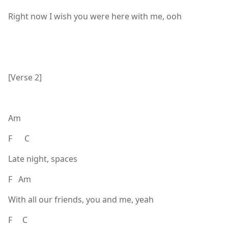
Right now I wish you were here with me, ooh
[Verse 2]
Am
F C
Late night, spaces
F Am
With all our friends, you and me, yeah
F C