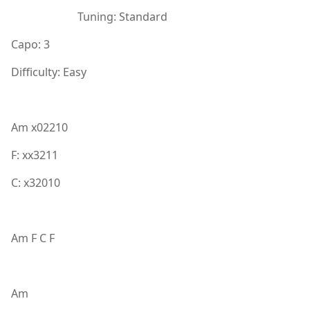
Tuning: Standard
Capo: 3
Difficulty: Easy
Am x02210
F: xx3211
C: x32010
Am F C F
Am