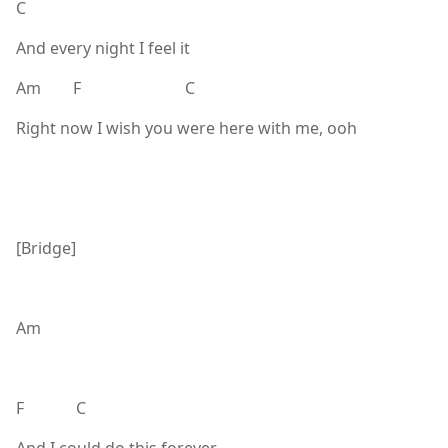
C
And every night I feel it
Am F C
Right now I wish you were here with me, ooh
[Bridge]
Am
F C
And I could do this forever