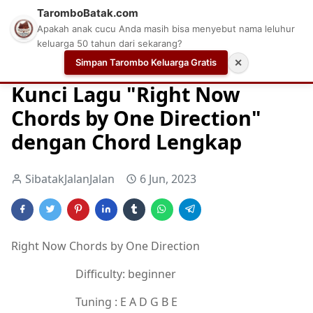
TaromboBatak.com
Apakah anak cucu Anda masih bisa menyebut nama leluhur
keluarga 50 tahun dari sekarang?
Simpan Tarombo Keluarga Gratis
✕
Home
Chord
Chord Gitar
Chord Gitar Terbaik
Kunci Lagu "Right Now
Chords by One Direction"
dengan Chord Lengkap
SibatakJalanJalan
6 Jun, 2023
Right Now Chords by One Direction
Difficulty: beginner
Tuning : E A D G B E