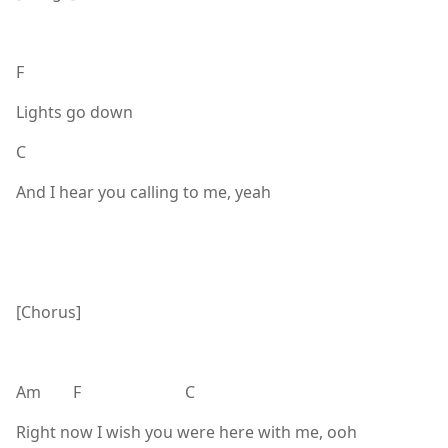
F
Lights go down
C
And I hear you calling to me, yeah
[Chorus]
Am F C
Right now I wish you were here with me, ooh