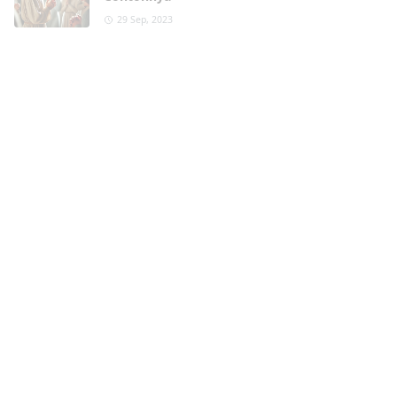
29 Sep, 2023
Martangiang Bahasa Batak dalam berbagai
kondisi Lengkap dengan Contohnya Martangiang
Martangiang bahasa Batak merupakan tindakan berdoa
kepa...
Kristen
,
TAHUN BARU
Contoh Doa di Malam Tahun Baru Agama
Kristen
29 Sep, 2023
Contoh Doa di Malam Tahun Baru Agama Kristen Malam
tahun baru selalu menjadi momen istimewa bagi umat
Kristen, terutama bagi jemaat HKBP. Tr...
Batak
,
Masyarat dan Upacara adat Batak
Contoh Mandok Hata Mangampu di Adat
Batak: Ungkapan Terima Kasih yang
Bermakna
29 Sep, 2023
Mandok Hata Mangampu di Adat Batak: Ungkapan
Terima Kasih yang Bermakna Dalam adat Batak,