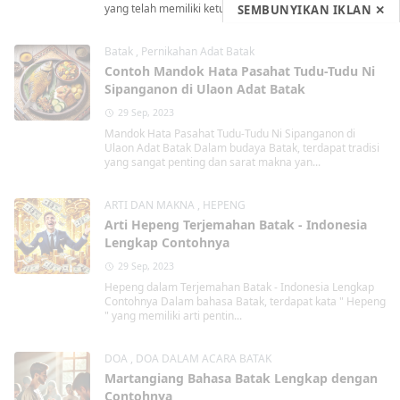
yang telah memiliki keturunan dan cucu...
SEMBUNYIKAN IKLAN ✕
Batak
,
Pernikahan Adat Batak
Contoh Mandok Hata Pasahat Tudu-Tudu Ni
Sipanganon di Ulaon Adat Batak
29 Sep, 2023
Mandok Hata Pasahat Tudu-Tudu Ni Sipanganon di
Ulaon Adat Batak Dalam budaya Batak, terdapat tradisi
yang sangat penting dan sarat makna yan...
ARTI DAN MAKNA
,
HEPENG
Arti Hepeng Terjemahan Batak - Indonesia
Lengkap Contohnya
29 Sep, 2023
Hepeng dalam Terjemahan Batak - Indonesia Lengkap
Contohnya Dalam bahasa Batak, terdapat kata " Hepeng
" yang memiliki arti pentin...
DOA
,
DOA DALAM ACARA BATAK
Martangiang Bahasa Batak Lengkap dengan
Contohnya