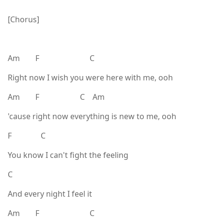
[Chorus]
Am F C
Right now I wish you were here with me, ooh
Am F C Am
'cause right now everything is new to me, ooh
F C
You know I can't fight the feeling
C
And every night I feel it
Am F C