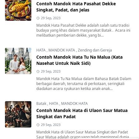
Contoh Mandok Hata Pasahat Dekke
Singkat, Padat, dan Jelas
29 Sep, 2023
Mandok Hata Pasahat Dekke adalah salah satu tradisi
budaya yang khas dalam masyarakat Batak . Acara ini
melibatkan pemberian dekke, yang bi...
HATA
,
MANDOK HATA
,
Zending dan Gereja
Contoh Mandok Hata Tu Na Malua (Kata
Nasehat Untuk Naik Sidi)
29 Sep, 2023
Mandok Hata Tu Na Malua dalam Bahasa Batak Dalam
berbagai daerah, terutama di perkotaan, seringkali
diadakan acara syukuran ketika anak-anak...
Batak
,
HATA
,
MANDOK HATA
Contoh Mandok Hata di Ulaon Saur Matua
Singkat dan Padat
29 Sep, 2023
Mandok Hata di Ulaon Saur Matua Singkat dan Padat
Saur Matua adalah orang yang telah meninggal dunia