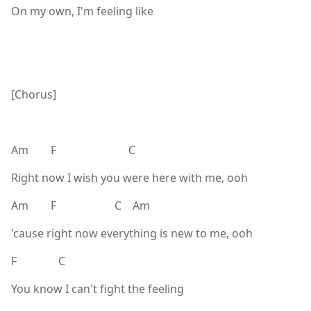
On my own, I'm feeling like
[Chorus]
Am F C
Right now I wish you were here with me, ooh
Am F C Am
'cause right now everything is new to me, ooh
F C
You know I can't fight the feeling