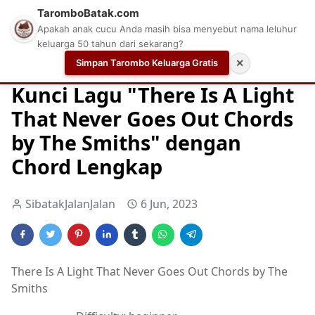
TaromboBatak.com
Apakah anak cucu Anda masih bisa menyebut nama leluhur
keluarga 50 tahun dari sekarang?
Simpan Tarombo Keluarga Gratis
✕
Home
Chord
Chord Gitar
Chord Gitar Terbaik
Kunci Lagu "There Is A Light
That Never Goes Out Chords
by The Smiths" dengan
Chord Lengkap
SibatakJalanJalan
6 Jun, 2023
There Is A Light That Never Goes Out Chords by The
Smiths