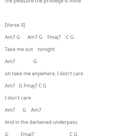
the pleasure the privilege is mine
[Verse 3]
Am7 G Am7 G Fmaj7 C G
Take me out tonight
Am7 G
oh take me anywhere, I don't care
Am7 G Fmaj7 C G
I don't care
Am7 G Am7
And in the darkened underpass
G Fmaj7 C G