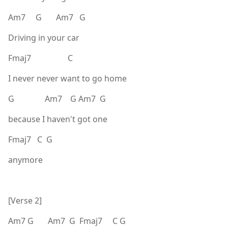
Am7 G Am7 G
Driving in your car
Fmaj7 C
I never never want to go home
G Am7 G Am7 G
because I haven't got one
Fmaj7 C G
anymore
[Verse 2]
Am7 G Am7 G Fmaj7 C G