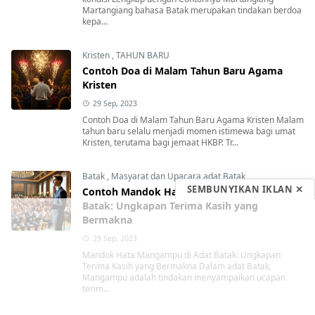
Martangiang bahasa Batak merupakan tindakan berdoa
kepa...
Kristen
,
TAHUN BARU
Contoh Doa di Malam Tahun Baru Agama
Kristen
29 Sep, 2023
Contoh Doa di Malam Tahun Baru Agama Kristen Malam
tahun baru selalu menjadi momen istimewa bagi umat
Kristen, terutama bagi jemaat HKBP. Tr...
Batak
,
Masyarat dan Upacara adat Batak
SEMBUNYIKAN IKLAN ✕
Contoh Mandok Hata Mangampu di Adat
Batak: Ungkapan Terima Kasih yang
Bermakna
29 Sep, 2023
Mandok Hata Mangampu di Adat Batak: Ungkapan
Terima Kasih yang Bermakna Dalam adat Batak,
Mangampu adalah tindakan menyampaikan ucapan
terim...