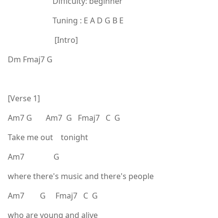
Difficulty: beginner
Tuning : E A D G B E
[Intro]
Dm Fmaj7 G
[Verse 1]
Am7 G Am7 G Fmaj7 C G
Take me out tonight
Am7 G
where there's music and there's people
Am7 G Fmaj7 C G
who are young and alive