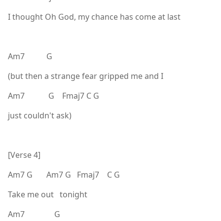
I thought Oh God, my chance has come at last
Am7 G
(but then a strange fear gripped me and I
Am7 G Fmaj7 C G
just couldn't ask)
[Verse 4]
Am7 G Am7 G Fmaj7 C G
Take me out tonight
Am7 G