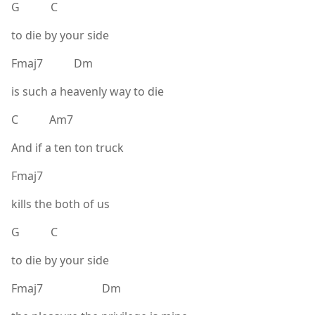
G C
to die by your side
Fmaj7 Dm
is such a heavenly way to die
C Am7
And if a ten ton truck
Fmaj7
kills the both of us
G C
to die by your side
Fmaj7 Dm