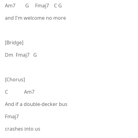
Am7 G Fmaj7 C G
and I'm welcome no more
[Bridge]
Dm Fmaj7 G
[Chorus]
C Am7
And if a double-decker bus
Fmaj7
crashes into us