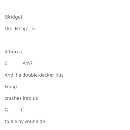
[Bridge]
Dm Fmaj7 G
[Chorus]
C Am7
And if a double-decker bus
Fmaj7
crashes into us
G C
to die by your side