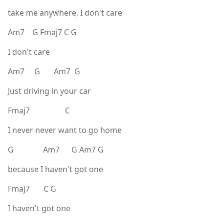
take me anywhere, I don't care
Am7 G Fmaj7 C G
I don't care
Am7 G Am7 G
Just driving in your car
Fmaj7 C
I never never want to go home
G Am7 G Am7 G
because I haven't got one
Fmaj7 C G
I haven't got one