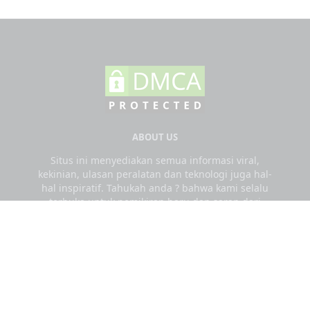
ABOUT US
Situs ini menyediakan semua informasi viral,
kekinian, ulasan peralatan dan teknologi juga hal-
hal inspiratif. Tahukah anda ? bahwa kami selalu
terbuka untuk pemikiran baru dan saran dari
orang seperti anda. Klik kolom Contact
Us/Hubungi Kami segera. HORAS
LEARN MORE
Disclaimer