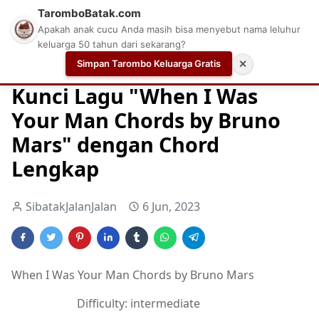
TaromboBatak.com
Apakah anak cucu Anda masih bisa menyebut nama leluhur
keluarga 50 tahun dari sekarang?
Simpan Tarombo Keluarga Gratis
✕
Home
Chord
Chord Gitar
Chord Gitar Terbaik
Kunci Lagu "When I Was
Your Man Chords by Bruno
Mars" dengan Chord
Lengkap
SibatakJalanJalan
6 Jun, 2023
When I Was Your Man Chords by Bruno Mars
Difficulty: intermediate