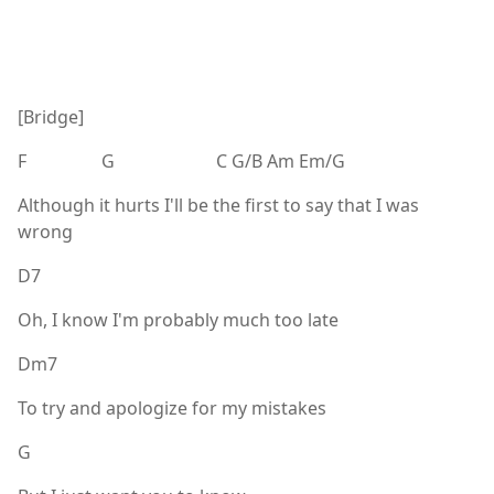
[Bridge]
F G C G/B Am Em/G
Although it hurts I'll be the first to say that I was
wrong
D7
Oh, I know I'm probably much too late
Dm7
To try and apologize for my mistakes
G