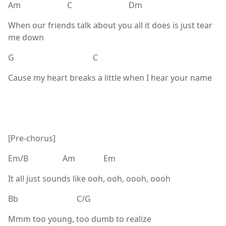
Am C Dm
When our friends talk about you all it does is just tear
me down
G C
Cause my heart breaks a little when I hear your name
[Pre-chorus]
Em/B Am Em
It all just sounds like ooh, ooh, oooh, oooh
Bb C/G
Mmm too young, too dumb to realize