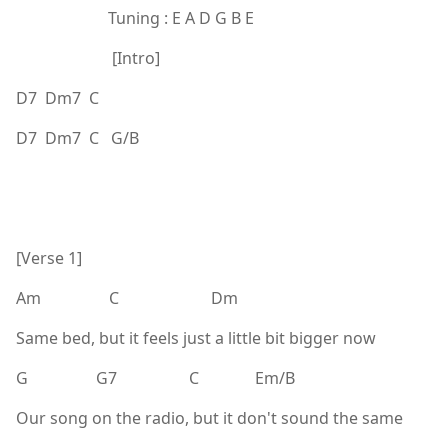
Tuning : E A D G B E
[Intro]
D7 Dm7 C
D7 Dm7 C G/B
[Verse 1]
Am C Dm
Same bed, but it feels just a little bit bigger now
G G7 C Em/B
Our song on the radio, but it don't sound the same