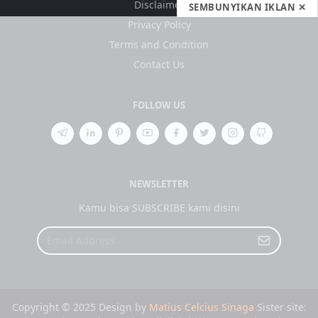
Disclaimer
SEMBUNYIKAN IKLAN ✕
Privacy Policy
Terms and Condition
Contact Us
FOLLOW US
NEWSLETTER
Kamu bisa SUBSCRIBE kami disini
Copyright © 2025 Design by
Matius Celcius Sinaga
Sister site: