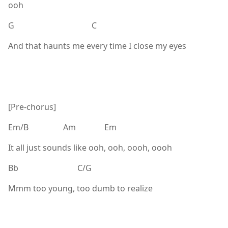
ooh
G C
And that haunts me every time I close my eyes
[Pre-chorus]
Em/B Am Em
It all just sounds like ooh, ooh, oooh, oooh
Bb C/G
Mmm too young, too dumb to realize