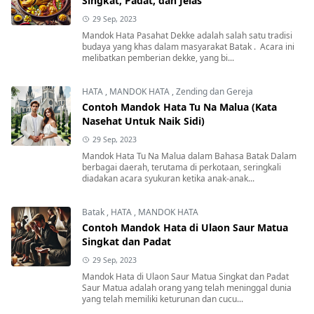
Singkat, Padat, dan Jelas
29 Sep, 2023
Mandok Hata Pasahat Dekke adalah salah satu tradisi
budaya yang khas dalam masyarakat Batak . Acara ini
melibatkan pemberian dekke, yang bi...
HATA
,
MANDOK HATA
,
Zending dan Gereja
Contoh Mandok Hata Tu Na Malua (Kata
Nasehat Untuk Naik Sidi)
29 Sep, 2023
Mandok Hata Tu Na Malua dalam Bahasa Batak Dalam
berbagai daerah, terutama di perkotaan, seringkali
diadakan acara syukuran ketika anak-anak...
Batak
,
HATA
,
MANDOK HATA
Contoh Mandok Hata di Ulaon Saur Matua
Singkat dan Padat
29 Sep, 2023
Mandok Hata di Ulaon Saur Matua Singkat dan Padat
Saur Matua adalah orang yang telah meninggal dunia
yang telah memiliki keturunan dan cucu...