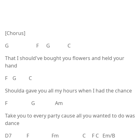
[Chorus]
G F G C
That I should've bought you flowers and held your
hand
F G C
Shoulda gave you all my hours when I had the chance
F G Am
Take you to every party cause all you wanted to do was
dance
D7 F Fm C F C Em/B