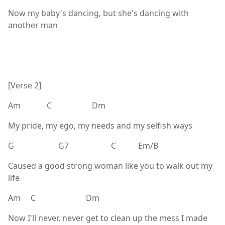
Now my baby's dancing, but she's dancing with
another man
[Verse 2]
Am C Dm
My pride, my ego, my needs and my selfish ways
G G7 C Em/B
Caused a good strong woman like you to walk out my
life
Am C Dm
Now I'll never, never get to clean up the mess I made