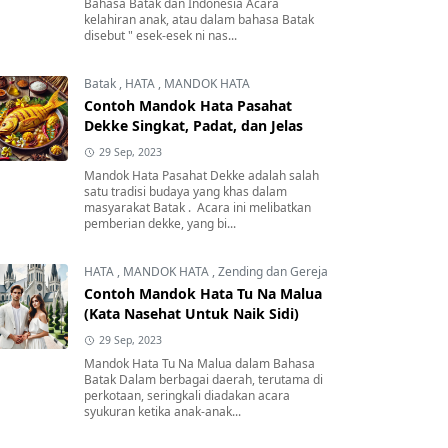
Bahasa Batak dan Indonesia Acara
kelahiran anak, atau dalam bahasa Batak
disebut " esek-esek ni nas...
Batak
,
HATA
,
MANDOK HATA
Contoh Mandok Hata Pasahat
Dekke Singkat, Padat, dan Jelas
29 Sep, 2023
Mandok Hata Pasahat Dekke adalah salah
satu tradisi budaya yang khas dalam
masyarakat Batak . Acara ini melibatkan
pemberian dekke, yang bi...
HATA
,
MANDOK HATA
,
Zending dan Gereja
Contoh Mandok Hata Tu Na Malua
(Kata Nasehat Untuk Naik Sidi)
29 Sep, 2023
Mandok Hata Tu Na Malua dalam Bahasa
Batak Dalam berbagai daerah, terutama di
perkotaan, seringkali diadakan acara
syukuran ketika anak-anak...