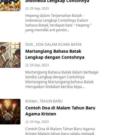
Indonesia Lengkap Contohnya
29 Sep, 2023
Hepeng dalam Terjemahan Batak -
Indonesia Lengkap Contohnya Dalam
bahasa Batak, terdapat kata " Hepeng "
yang memiliki arti pentin...
DOA
,
DOA DALAM ACARA BATAK
Martangiang Bahasa Batak
Lengkap dengan Contohnya
29 Sep, 2023
Martangiang Bahasa Batak dalam berbagai
kondisi Lengkap dengan Contohnya
Martangiang Martangiang bahasa Batak
merupakan tindakan berdoa kepa...
Kristen
,
TAHUN BARU
Contoh Doa di Malam Tahun Baru
Agama Kristen
29 Sep, 2023
Contoh Doa di Malam Tahun Baru Agama
Kristen Malam tahun baru selalu menjadi