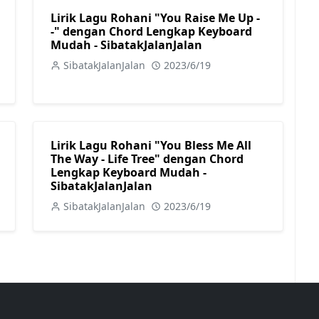
Lirik Lagu Rohani "You Raise Me Up -
-" dengan Chord Lengkap Keyboard
Mudah - SibatakJalanJalan
SibatakJalanJalan
2023/6/19
Lirik Lagu Rohani "You Bless Me All
The Way - Life Tree" dengan Chord
Lengkap Keyboard Mudah -
SibatakJalanJalan
SibatakJalanJalan
2023/6/19