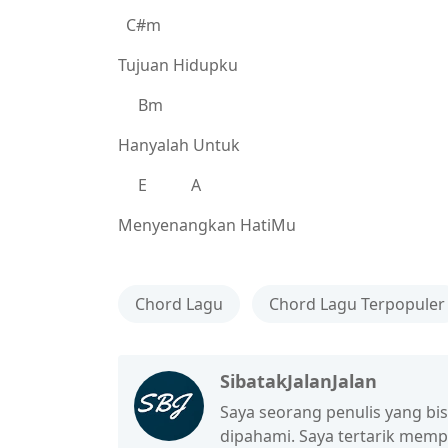
C#m
Tujuan Hidupku
Bm
Hanyalah Untuk
E A
Menyenangkan HatiMu
Chord Lagu
Chord Lagu Terpopuler
SibatakJalanJalan
Saya seorang penulis yang b
dipahami. Saya tertarik mem