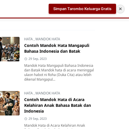
Simpan Tarombo Keluarga Gratis
✕
k
Aplikasi AI Teleprompter dan Pembuat Skrip Video 
HATA
,
MANDOK HATA
Contoh Mandok Hata Mangapuli
Bahasa Indonesia dan Batak
29 Sep, 2023
Mandok Hata Mangapuli Bahasa Indonesia
dan Batak Mandok hata di acara meninggal
ulaon habot ni Roha (Duka Cita) atau lebih
dikenal Mangapul...
HATA
,
MANDOK HATA
Contoh Mandok Hata di Acara
Kelahiran Anak Bahasa Batak dan
Indonesia
29 Sep, 2023
Mandok Hata di Acara Kelahiran Anak