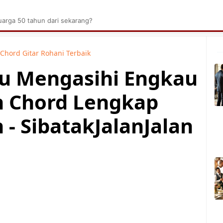
brik Kelapa Sawit
Tarombo Batak
Umpasa Bata
arga 50 tahun dari sekarang?
Chord Gitar Rohani Terbaik
ku Mengasihi Engkau
an Chord Lengkap
- SibatakJalanJalan