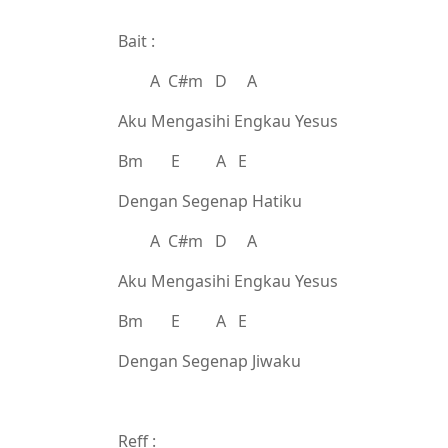
Bait :
A C#m D A
Aku Mengasihi Engkau Yesus
Bm E A E
Dengan Segenap Hatiku
A C#m D A
Aku Mengasihi Engkau Yesus
Bm E A E
Dengan Segenap Jiwaku
Reff :