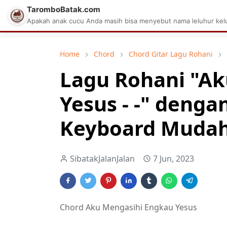
TaromboBatak.com
Matius Celcius Sinaga
Aplikasi Pa
Apakah anak cucu Anda masih bisa menyebut nama leluhur kelu
Home
Chord
Chord Gitar Lagu Rohani
Lagu Rohani "A
Yesus - -" deng
Keyboard Mudah 
SibatakJalanJalan
7 Jun, 2023
Chord Aku Mengasihi Engkau Yesus