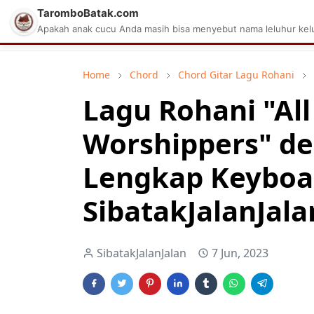
TaromboBatak.com
Matius Celcius Sinaga
Aplikasi Pa
Apakah anak cucu Anda masih bisa menyebut nama leluhur kelu
Home
Chord
Chord Gitar Lagu Rohani
Lagu Rohani "All
Worshippers" d
Lengkap Keyboa
SibatakJalanJala
SibatakJalanJalan
7 Jun, 2023