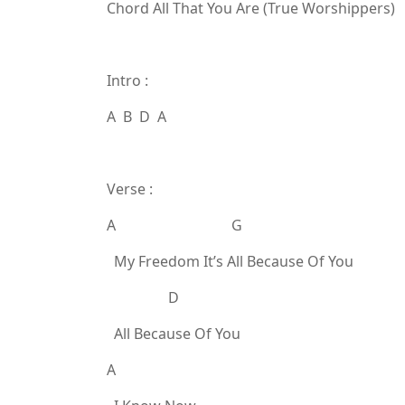
Chord All That You Are (True Worshippers)
Intro :
A B D A
Verse :
A G
My Freedom It’s All Because Of You
D
All Because Of You
A