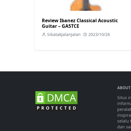
Review Ibanez Classical Acoustic
Guitar – GA5TCE
SibatakJalanJalan
2023/10/26
ABOUT
Situs 
informa
perala
inspir
selalu
dan sa