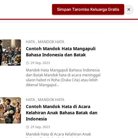
Simpan Tarombo Keluarga Gratis
✕
k
Aplikasi AI Teleprompter dan Pembuat Skrip Video 
HATA
,
MANDOK HATA
Contoh Mandok Hata Mangapuli
Bahasa Indonesia dan Batak
29 Sep, 2023
Mandok Hata Mangapuli Bahasa Indonesia
dan Batak Mandok hata di acara meninggal
ulaon habot ni Roha (Duka Cita) atau lebih
dikenal Mangapul...
HATA
,
MANDOK HATA
Contoh Mandok Hata di Acara
Kelahiran Anak Bahasa Batak dan
Indonesia
29 Sep, 2023
Mandok Hata di Acara Kelahiran Anak