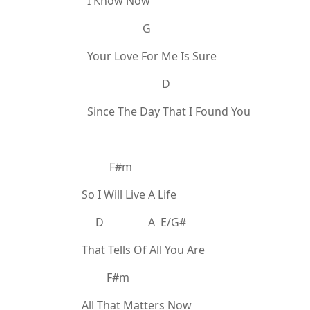
I Know Now
G
Your Love For Me Is Sure
D
Since The Day That I Found You
F#m
So I Will Live A Life
D A E/G#
That Tells Of All You Are
F#m
All That Matters Now