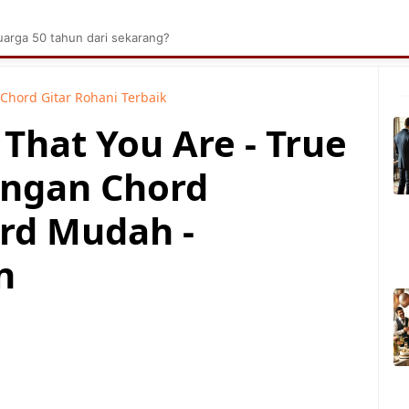
brik Kelapa Sawit
Tarombo Batak
Umpasa Bata
arga 50 tahun dari sekarang?
Chord Gitar Rohani Terbaik
 That You Are - True
engan Chord
rd Mudah -
n