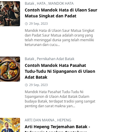
Batak
,
HATA
,
MANDOK HATA
Contoh Mandok Hata di Ulaon Saur
Matua Singkat dan Padat
29 Sep, 2023
Mandok Hata di Ulaon Saur Matua Singkat
dan Padat Saur Matua adalah orang yang
telah meninggal dunia yang telah memiliki
keturunan dan cucu...
Batak
,
Pernikahan Adat Batak
Contoh Mandok Hata Pasahat
Tudu-Tudu Ni Sipanganon di Ulaon
Adat Batak
29 Sep, 2023
Mandok Hata Pasahat Tudu-Tudu Ni
Sipanganon di Ulaon Adat Batak Dalam
budaya Batak, terdapat tradisi yang sangat
penting dan sarat makna yan...
ARTI DAN MAKNA
,
HEPENG
Arti Hepeng Terjemahan Batak -