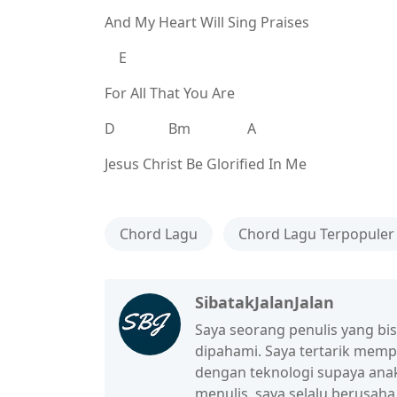
And My Heart Will Sing Praises
E
For All That You Are
D Bm A
Jesus Christ Be Glorified In Me
Chord Lagu
Chord Lagu Terpopuler
SibatakJalanJalan
Saya seorang penulis yang b
dipahami. Saya tertarik mem
dengan teknologi supaya anak
menulis, saya selalu berusah