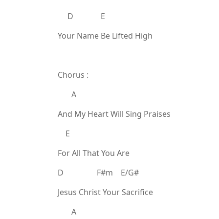
D E
Your Name Be Lifted High
Chorus :
A
And My Heart Will Sing Praises
E
For All That You Are
D F#m E/G#
Jesus Christ Your Sacrifice
A