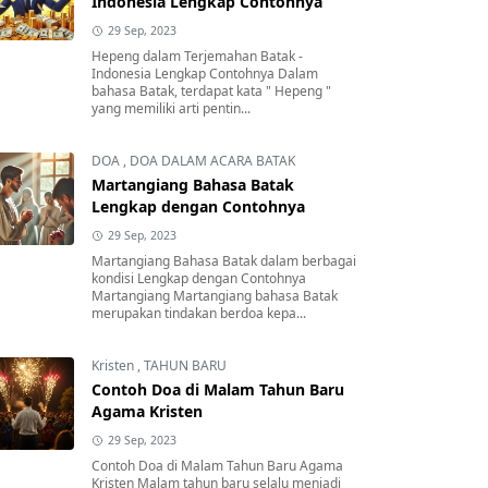
Indonesia Lengkap Contohnya
29 Sep, 2023
Hepeng dalam Terjemahan Batak -
Indonesia Lengkap Contohnya Dalam
bahasa Batak, terdapat kata " Hepeng "
yang memiliki arti pentin...
DOA
,
DOA DALAM ACARA BATAK
Martangiang Bahasa Batak
Lengkap dengan Contohnya
29 Sep, 2023
Martangiang Bahasa Batak dalam berbagai
kondisi Lengkap dengan Contohnya
Martangiang Martangiang bahasa Batak
merupakan tindakan berdoa kepa...
Kristen
,
TAHUN BARU
Contoh Doa di Malam Tahun Baru
Agama Kristen
29 Sep, 2023
Contoh Doa di Malam Tahun Baru Agama
Kristen Malam tahun baru selalu menjadi