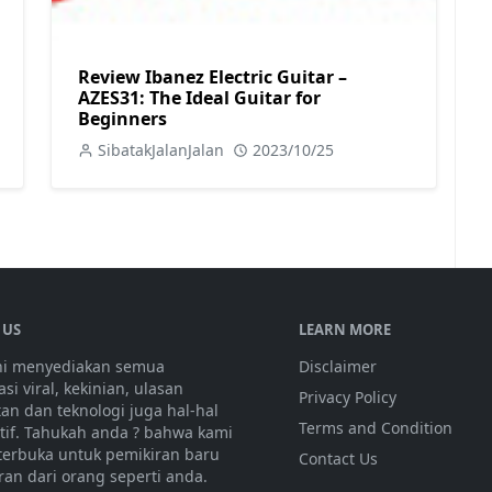
Review Ibanez Electric Guitar –
AZES31: The Ideal Guitar for
Beginners
SibatakJalanJalan
2023/10/25
 US
LEARN MORE
ini menyediakan semua
Disclaimer
si viral, kekinian, ulasan
Privacy Policy
tan dan teknologi juga hal-hal
Terms and Condition
atif. Tahukah anda ? bahwa kami
 terbuka untuk pemikiran baru
Contact Us
ran dari orang seperti anda.