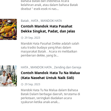
Bahasa Batak dan Indonesia Acara
kelahiran anak, atau dalam bahasa Batak
disebut " esek-esek ni nas...
Batak
,
HATA
,
MANDOK HATA
Contoh Mandok Hata Pasahat
Dekke Singkat, Padat, dan Jelas
29 Sep, 2023
Mandok Hata Pasahat Dekke adalah salah
satu tradisi budaya yang khas dalam
masyarakat Batak . Acara ini melibatkan
pemberian dekke, yang bi...
HATA
,
MANDOK HATA
,
Zending dan Gereja
Contoh Mandok Hata Tu Na Malua
(Kata Nasehat Untuk Naik Sidi)
29 Sep, 2023
Mandok Hata Tu Na Malua dalam Bahasa
Batak Dalam berbagai daerah, terutama di
perkotaan, seringkali diadakan acara
syukuran ketika anak-anak...