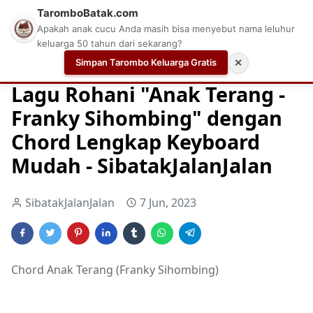
TaromboBatak.com
Apakah anak cucu Anda masih bisa menyebut nama leluhur
keluarga 50 tahun dari sekarang?
Simpan Tarombo Keluarga Gratis
✕
Home
Chord
Chord Gitar Lagu Rohani
Chord Gitar Ro
Lagu Rohani "Anak Terang -
Franky Sihombing" dengan
Chord Lengkap Keyboard
Mudah - SibatakJalanJalan
SibatakJalanJalan
7 Jun, 2023
Chord Anak Terang (Franky Sihombing)