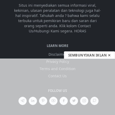
Situs ini menyediakan semua informasi viral,
kekinian, ulasan peralatan dan teknologi juga hal-
hal inspiratif. Tahukah anda ? bahwa kami selalu
terbuka untuk pemikiran baru dan saran dari
orang seperti anda. Klik kolom Contact
Us/Hubungi Kami segera. HORAS
LEARN MORE
Disclaimer
SEMBUNYIKAN IKLAN ✕
Privacy Policy
Terms and Condition
Contact Us
FOLLOW US