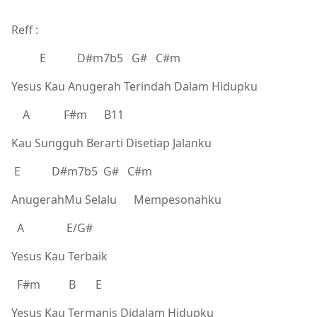
Reff :
E D#m7b5 G# C#m
Yesus Kau Anugerah Terindah Dalam Hidupku
A F#m B11
Kau Sungguh Berarti Disetiap Jalanku
E D#m7b5 G# C#m
AnugerahMu Selalu Mempesonahku
A E/G#
Yesus Kau Terbaik
F#m B E
Yesus Kau Termanis Didalam Hidupku