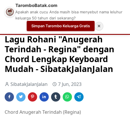
TaromboBatak.com
Apakah anak cucu Anda masih bisa menyebut nama leluhur
keluarga 50 tahun dari sekarang?
Simpan Tarombo Keluarga Gratis
✕
Home
Chord
Chord Gitar Lagu Rohani
Chord Gitar Ro
Lagu Rohani "Anugerah
Terindah - Regina" dengan
Chord Lengkap Keyboard
Mudah - SibatakJalanJalan
SibatakJalanJalan
7 Jun, 2023
Chord Anugerah Terindah (Regina)