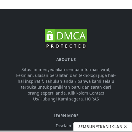
ABOUT US
Situs ini menyediakan semua informasi viral,
kekinian, ulasan peralatan dan teknologi juga hal-
hal inspiratif. Tahukah anda ? bahwa kami selalu
terbuka untuk pemikiran baru dan saran dari
orang seperti anda. Klik kolom Contact
Us/Hubungi Kami segera. HORAS
LEARN MORE
Disclaimer
SEMBUNYIKAN IKLAN ✕