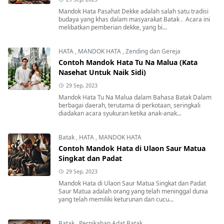
Mandok Hata Pasahat Dekke adalah salah satu tradisi
budaya yang khas dalam masyarakat Batak . Acara ini
melibatkan pemberian dekke, yang bi...
HATA
,
MANDOK HATA
,
Zending dan Gereja
Contoh Mandok Hata Tu Na Malua (Kata
Nasehat Untuk Naik Sidi)
29 Sep, 2023
Mandok Hata Tu Na Malua dalam Bahasa Batak Dalam
berbagai daerah, terutama di perkotaan, seringkali
diadakan acara syukuran ketika anak-anak...
Batak
,
HATA
,
MANDOK HATA
Contoh Mandok Hata di Ulaon Saur Matua
Singkat dan Padat
29 Sep, 2023
Mandok Hata di Ulaon Saur Matua Singkat dan Padat
Saur Matua adalah orang yang telah meninggal dunia
yang telah memiliki keturunan dan cucu...
Batak
,
Pernikahan Adat Batak