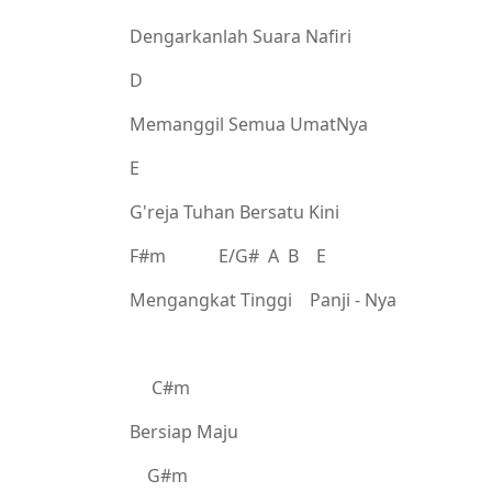
Dengarkanlah Suara Nafiri
D
Memanggil Semua UmatNya
E
G'reja Tuhan Bersatu Kini
F#m E/G# A B E
Mengangkat Tinggi Panji - Nya
C#m
Bersiap Maju
G#m