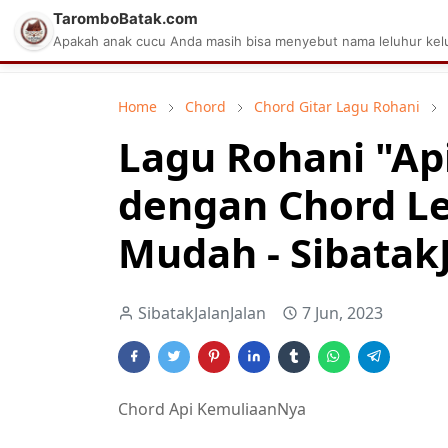
TaromboBatak.com
Matius Celcius Sinaga
Aplikasi Pa
Apakah anak cucu Anda masih bisa menyebut nama leluhur kelu
Home
Chord
Chord Gitar Lagu Rohani
Lagu Rohani "Ap
dengan Chord L
Mudah - Sibatak
SibatakJalanJalan
7 Jun, 2023
Chord Api KemuliaanNya