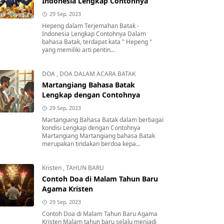
Indonesia Lengkap Contohnya
29 Sep, 2023
Hepeng dalam Terjemahan Batak -
Indonesia Lengkap Contohnya Dalam
bahasa Batak, terdapat kata " Hepeng "
yang memiliki arti pentin...
DOA
,
DOA DALAM ACARA BATAK
Martangiang Bahasa Batak
Lengkap dengan Contohnya
29 Sep, 2023
Martangiang Bahasa Batak dalam berbagai
kondisi Lengkap dengan Contohnya
Martangiang Martangiang bahasa Batak
merupakan tindakan berdoa kepa...
Kristen
,
TAHUN BARU
Contoh Doa di Malam Tahun Baru
Agama Kristen
29 Sep, 2023
Contoh Doa di Malam Tahun Baru Agama
Kristen Malam tahun baru selalu menjadi