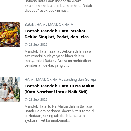
Bahasa Batak dan Indonesia Acara
kelahiran anak, atau dalam bahasa Batak
disebut " esek-esek ni nas...
Batak
,
HATA
,
MANDOK HATA
Contoh Mandok Hata Pasahat
Dekke Singkat, Padat, dan Jelas
29 Sep, 2023
Mandok Hata Pasahat Dekke adalah salah
satu tradisi budaya yang khas dalam
masyarakat Batak . Acara ini melibatkan
pemberian dekke, yang bi...
HATA
,
MANDOK HATA
,
Zending dan Gereja
Contoh Mandok Hata Tu Na Malua
(Kata Nasehat Untuk Naik Sidi)
29 Sep, 2023
Mandok Hata Tu Na Malua dalam Bahasa
Batak Dalam berbagai daerah, terutama di
perkotaan, seringkali diadakan acara
syukuran ketika anak-anak...