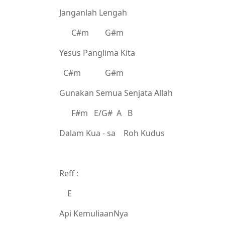
Janganlah Lengah
C#m G#m
Yesus Panglima Kita
C#m G#m
Gunakan Semua Senjata Allah
F#m E/G# A B
Dalam Kua - sa Roh Kudus
Reff :
E
Api KemuliaanNya