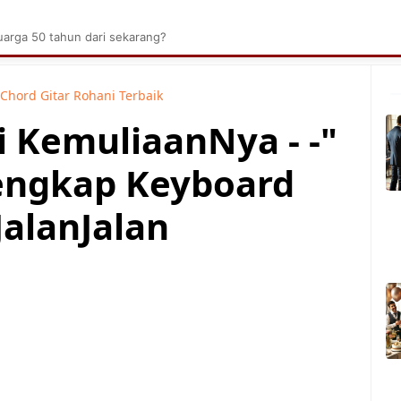
brik Kelapa Sawit
Tarombo Batak
Umpasa Bata
arga 50 tahun dari sekarang?
Chord Gitar Rohani Terbaik
i KemuliaanNya - -"
engkap Keyboard
JalanJalan