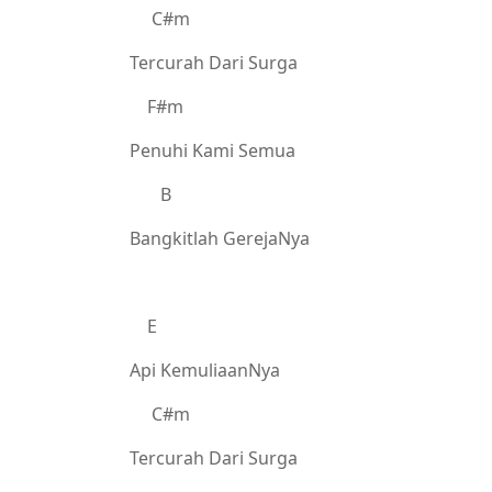
C#m
Tercurah Dari Surga
F#m
Penuhi Kami Semua
B
Bangkitlah GerejaNya
E
Api KemuliaanNya
C#m
Tercurah Dari Surga