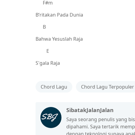
F#m
B’ritakan Pada Dunia
B
Bahwa Yesuslah Raja
E
S'gala Raja
Chord Lagu
Chord Lagu Terpopuler
SibatakJalanJalan
Saya seorang penulis yang b
dipahami. Saya tertarik mem
dengan teknologi supaya anak