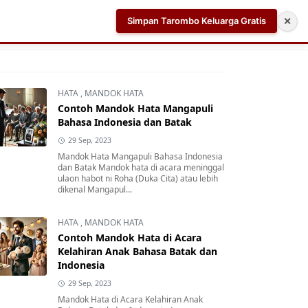
Simpan Tarombo Keluarga Gratis
✕
k
Aplikasi AI Teleprompter dan Pembuat Skrip Video 
HATA
,
MANDOK HATA
Contoh Mandok Hata Mangapuli
Bahasa Indonesia dan Batak
29 Sep, 2023
Mandok Hata Mangapuli Bahasa Indonesia
dan Batak Mandok hata di acara meninggal
ulaon habot ni Roha (Duka Cita) atau lebih
dikenal Mangapul...
HATA
,
MANDOK HATA
Contoh Mandok Hata di Acara
Kelahiran Anak Bahasa Batak dan
Indonesia
29 Sep, 2023
Mandok Hata di Acara Kelahiran Anak