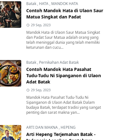
Batak
,
HATA
,
MANDOK HATA
Contoh Mandok Hata di Ulaon Saur
Matua Singkat dan Padat
29 Sep, 2023
Mandok Hata di Ulaon Saur Matua Singkat
dan Padat Saur Matua adalah orang yang
telah meninggal dunia yang telah memiliki
keturunan dan cucu...
Batak
,
Pernikahan Adat Batak
Contoh Mandok Hata Pasahat
Tudu-Tudu Ni Sipanganon di Ulaon
Adat Batak
29 Sep, 2023
Mandok Hata Pasahat Tudu-Tudu Ni
Sipanganon di Ulaon Adat Batak Dalam
budaya Batak, terdapat tradisi yang sangat
penting dan sarat makna yan...
ARTI DAN MAKNA
,
HEPENG
Arti Hepeng Terjemahan Batak -