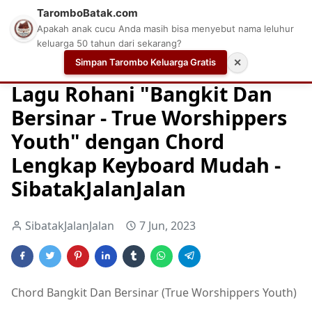
TaromboBatak.com
Apakah anak cucu Anda masih bisa menyebut nama leluhur
keluarga 50 tahun dari sekarang?
Simpan Tarombo Keluarga Gratis
✕
Home
Chord
Chord Gitar Lagu Rohani
Chord Gitar Ro
Lagu Rohani "Bangkit Dan
Bersinar - True Worshippers
Youth" dengan Chord
Lengkap Keyboard Mudah -
SibatakJalanJalan
SibatakJalanJalan
7 Jun, 2023
Chord Bangkit Dan Bersinar (True Worshippers Youth)