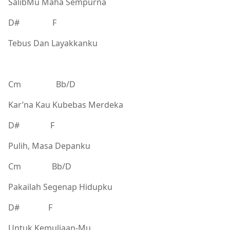
SalibMu Maha Sempurna
D# F
Tebus Dan Layakkanku
Cm Bb/D
Kar’na Kau Kubebas Merdeka
D# F
Pulih, Masa Depanku
Cm Bb/D
Pakailah Segenap Hidupku
D# F
Untuk Kemuliaan-Mu