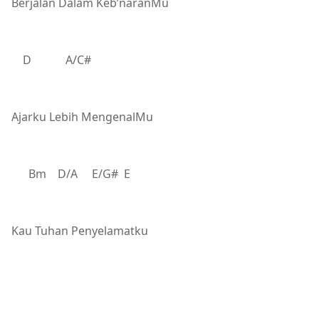
Berjalan Dalam Keb’naranMu
D A/C#
Ajarku Lebih MengenalMu
Bm D/A E/G# E
Kau Tuhan Penyelamatku