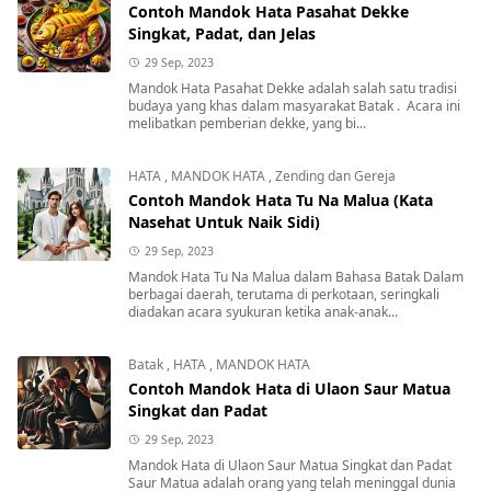
Contoh Mandok Hata Pasahat Dekke
Singkat, Padat, dan Jelas
29 Sep, 2023
Mandok Hata Pasahat Dekke adalah salah satu tradisi
budaya yang khas dalam masyarakat Batak . Acara ini
melibatkan pemberian dekke, yang bi...
HATA
,
MANDOK HATA
,
Zending dan Gereja
Contoh Mandok Hata Tu Na Malua (Kata
Nasehat Untuk Naik Sidi)
29 Sep, 2023
Mandok Hata Tu Na Malua dalam Bahasa Batak Dalam
berbagai daerah, terutama di perkotaan, seringkali
diadakan acara syukuran ketika anak-anak...
Batak
,
HATA
,
MANDOK HATA
Contoh Mandok Hata di Ulaon Saur Matua
Singkat dan Padat
29 Sep, 2023
Mandok Hata di Ulaon Saur Matua Singkat dan Padat
Saur Matua adalah orang yang telah meninggal dunia