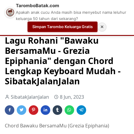
TaromboBatak.com
Apakah anak cucu Anda masih bisa menyebut nama leluhur
keluarga 50 tahun dari sekarang?
Simpan Tarombo Keluarga Gratis
✕
Home
Chord
Chord Gitar Lagu Rohani
Chord Gitar Ro
Lagu Rohani "Bawaku
BersamaMu - Grezia
Epiphania" dengan Chord
Lengkap Keyboard Mudah -
SibatakJalanJalan
SibatakJalanJalan
8 Jun, 2023
Chord Bawaku BersamaMu (Grezia Epiphania)