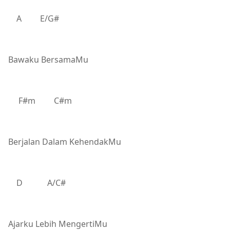
A E/G#
Bawaku BersamaMu
F#m C#m
Berjalan Dalam KehendakMu
D A/C#
Ajarku Lebih MengertiMu