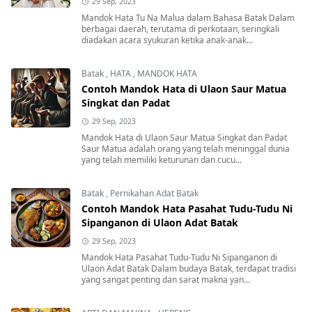
29 Sep, 2023
Mandok Hata Tu Na Malua dalam Bahasa Batak Dalam
berbagai daerah, terutama di perkotaan, seringkali
diadakan acara syukuran ketika anak-anak...
Batak
,
HATA
,
MANDOK HATA
Contoh Mandok Hata di Ulaon Saur Matua
Singkat dan Padat
29 Sep, 2023
Mandok Hata di Ulaon Saur Matua Singkat dan Padat
Saur Matua adalah orang yang telah meninggal dunia
yang telah memiliki keturunan dan cucu...
Batak
,
Pernikahan Adat Batak
Contoh Mandok Hata Pasahat Tudu-Tudu Ni
Sipanganon di Ulaon Adat Batak
29 Sep, 2023
Mandok Hata Pasahat Tudu-Tudu Ni Sipanganon di
Ulaon Adat Batak Dalam budaya Batak, terdapat tradisi
yang sangat penting dan sarat makna yan...