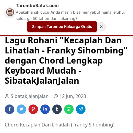
TaromboBatak.com
Apakah anak cucu Anda masih bisa menyebut nama leluhur
keluarga 50 tahun dari sekarang?
Simpan Tarombo Keluarga Gratis
✕
Home
Chord
Chord Gitar Lagu Rohani
Chord Gitar Ro
Lagu Rohani "Kecaplah Dan
Lihatlah - Franky Sihombing"
dengan Chord Lengkap
Keyboard Mudah -
SibatakJalanJalan
SibatakJalanJalan
12 Jun, 2023
Chord Kecaplah Dan Lihatlah (Franky Sihombing)