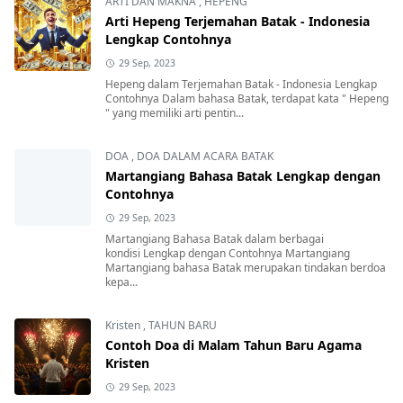
ARTI DAN MAKNA
,
HEPENG
Arti Hepeng Terjemahan Batak - Indonesia
Lengkap Contohnya
29 Sep, 2023
Hepeng dalam Terjemahan Batak - Indonesia Lengkap
Contohnya Dalam bahasa Batak, terdapat kata " Hepeng
" yang memiliki arti pentin...
DOA
,
DOA DALAM ACARA BATAK
Martangiang Bahasa Batak Lengkap dengan
Contohnya
29 Sep, 2023
Martangiang Bahasa Batak dalam berbagai
kondisi Lengkap dengan Contohnya Martangiang
Martangiang bahasa Batak merupakan tindakan berdoa
kepa...
Kristen
,
TAHUN BARU
Contoh Doa di Malam Tahun Baru Agama
Kristen
29 Sep, 2023