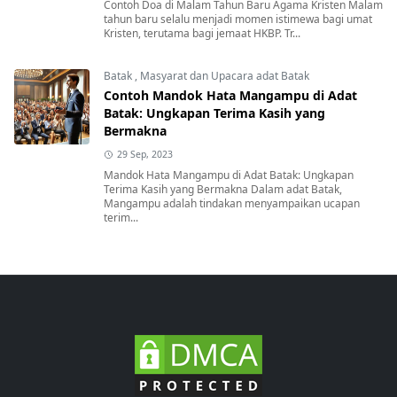
Contoh Doa di Malam Tahun Baru Agama Kristen Malam
tahun baru selalu menjadi momen istimewa bagi umat
Kristen, terutama bagi jemaat HKBP. Tr...
Batak
,
Masyarat dan Upacara adat Batak
Contoh Mandok Hata Mangampu di Adat
Batak: Ungkapan Terima Kasih yang
Bermakna
29 Sep, 2023
Mandok Hata Mangampu di Adat Batak: Ungkapan
Terima Kasih yang Bermakna Dalam adat Batak,
Mangampu adalah tindakan menyampaikan ucapan
terim...