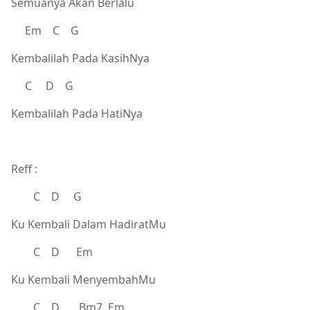
Semuanya Akan Berlalu
Em C G
Kembalilah Pada KasihNya
C D G
Kembalilah Pada HatiNya
Reff :
C D G
Ku Kembali Dalam HadiratMu
C D Em
Ku Kembali MenyembahMu
C D Bm7 Em