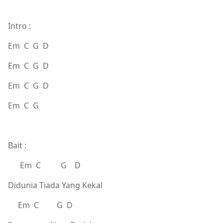
Intro :
Em C G D
Em C G D
Em C G D
Em C G
Bait :
Em C G D
Didunia Tiada Yang Kekal
Em C G D