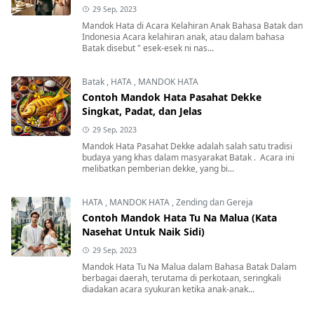
29 Sep, 2023
Mandok Hata di Acara Kelahiran Anak Bahasa Batak dan
Indonesia Acara kelahiran anak, atau dalam bahasa
Batak disebut " esek-esek ni nas...
Batak
,
HATA
,
MANDOK HATA
Contoh Mandok Hata Pasahat Dekke
Singkat, Padat, dan Jelas
29 Sep, 2023
Mandok Hata Pasahat Dekke adalah salah satu tradisi
budaya yang khas dalam masyarakat Batak . Acara ini
melibatkan pemberian dekke, yang bi...
HATA
,
MANDOK HATA
,
Zending dan Gereja
Contoh Mandok Hata Tu Na Malua (Kata
Nasehat Untuk Naik Sidi)
29 Sep, 2023
Mandok Hata Tu Na Malua dalam Bahasa Batak Dalam
berbagai daerah, terutama di perkotaan, seringkali
diadakan acara syukuran ketika anak-anak...