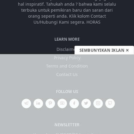
hal inspiratif. Tahukah anda ? bahwa kami selalu
terbuka untuk pemikiran baru dan saran dari
orang seperti anda. Klik kolom Contact
Us/Hubungi Kami segera. HORAS
LEARN MORE
Disclaimer
SEMBUNYIKAN IKLAN ✕
Privacy Policy
Terms and Condition
Contact Us
FOLLOW US
NEWSLETTER