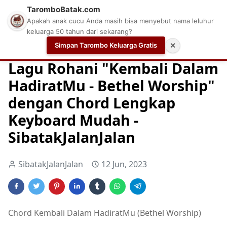
TaromboBatak.com
Apakah anak cucu Anda masih bisa menyebut nama leluhur
keluarga 50 tahun dari sekarang?
Simpan Tarombo Keluarga Gratis
✕
Home
Chord
Chord Gitar Lagu Rohani
Chord Gitar Ro
Lagu Rohani "Kembali Dalam
HadiratMu - Bethel Worship"
dengan Chord Lengkap
Keyboard Mudah -
SibatakJalanJalan
SibatakJalanJalan
12 Jun, 2023
Chord Kembali Dalam HadiratMu (Bethel Worship)