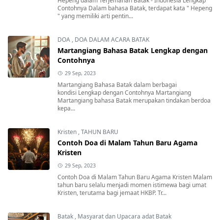
Hepeng dalam Terjemahan Batak - Indonesia Lengkap
Contohnya Dalam bahasa Batak, terdapat kata " Hepeng
" yang memiliki arti pentin...
DOA
,
DOA DALAM ACARA BATAK
Martangiang Bahasa Batak Lengkap dengan
Contohnya
29 Sep, 2023
Martangiang Bahasa Batak dalam berbagai
kondisi Lengkap dengan Contohnya Martangiang
Martangiang bahasa Batak merupakan tindakan berdoa
kepa...
Kristen
,
TAHUN BARU
Contoh Doa di Malam Tahun Baru Agama
Kristen
29 Sep, 2023
Contoh Doa di Malam Tahun Baru Agama Kristen Malam
tahun baru selalu menjadi momen istimewa bagi umat
Kristen, terutama bagi jemaat HKBP. Tr...
Batak
,
Masyarat dan Upacara adat Batak