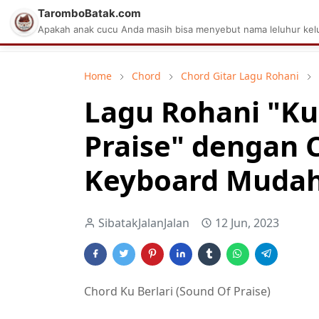
TaromboBatak.com
Matius Celcius Sinaga
Aplikasi Pa
Apakah anak cucu Anda masih bisa menyebut nama leluhur kelu
Home
Chord
Chord Gitar Lagu Rohani
Lagu Rohani "Ku 
Praise" dengan 
Keyboard Mudah 
SibatakJalanJalan
12 Jun, 2023
Chord Ku Berlari (Sound Of Praise)