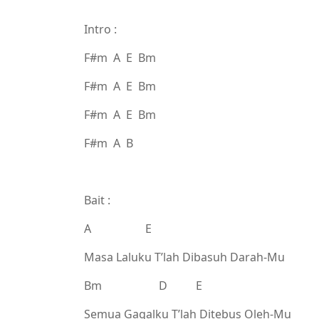
Intro :
F#m A E Bm
F#m A E Bm
F#m A E Bm
F#m A B
Bait :
A E
Masa Laluku T’lah Dibasuh Darah-Mu
Bm D E
Semua Gagalku T’lah Ditebus Oleh-Mu