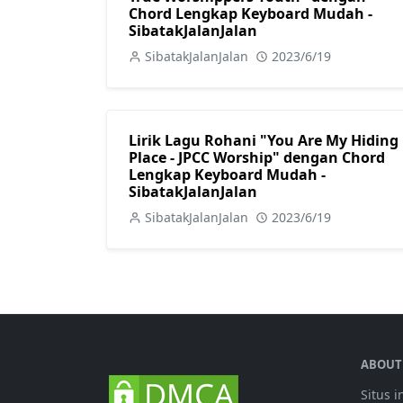
Chord Lengkap Keyboard Mudah -
SibatakJalanJalan
SibatakJalanJalan
2023/6/19
Lirik Lagu Rohani "You Are My Hiding
Place - JPCC Worship" dengan Chord
Lengkap Keyboard Mudah -
SibatakJalanJalan
SibatakJalanJalan
2023/6/19
ABOUT
Situs 