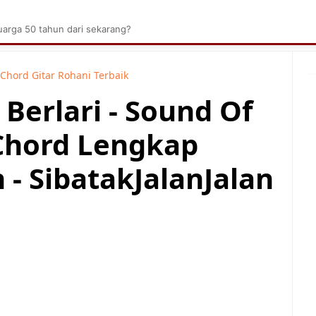
brik Kelapa Sawit
Tarombo Batak
Umpasa Bata
arga 50 tahun dari sekarang?
Chord Gitar Rohani Terbaik
Berlari - Sound Of
Chord Lengkap
- SibatakJalanJalan