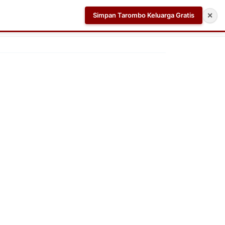
Simpan Tarombo Keluarga Gratis
✕
k
Aplikasi AI Teleprompter dan Pembuat Skrip Video 