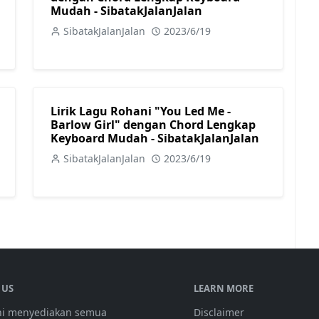
Mudah - SibatakJalanJalan
SibatakJalanJalan
2023/6/19
Lirik Lagu Rohani "You Led Me -
Barlow Girl" dengan Chord Lengkap
Keyboard Mudah - SibatakJalanJalan
SibatakJalanJalan
2023/6/19
 US
LEARN MORE
ini menyediakan semua
Disclaimer