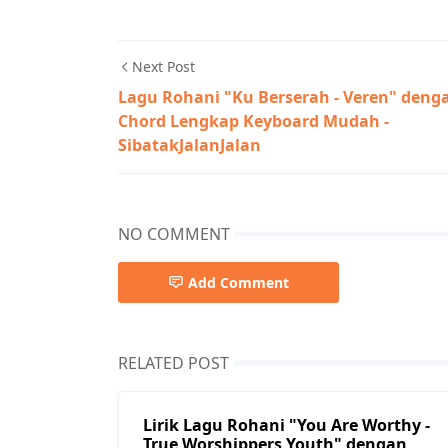
Next Post
Lagu Rohani "Ku Berserah - Veren" deng
Chord Lengkap Keyboard Mudah -
SibatakJalanJalan
NO COMMENT
Add Comment
RELATED POST
Lirik Lagu Rohani "You Are Worthy -
True Worshippers Youth" dengan