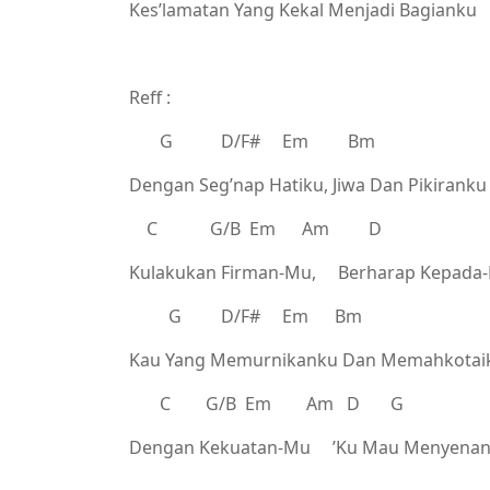
Kes’lamatan Yang Kekal Menjadi Bagianku
Reff :
G D/F# Em Bm
Dengan Seg’nap Hatiku, Jiwa Dan Pikiranku
C G/B Em Am D
Kulakukan Firman-Mu, Berharap Kepada
G D/F# Em Bm
Kau Yang Memurnikanku Dan Memahkotai
C G/B Em Am D G
Dengan Kekuatan-Mu ’Ku Mau Menyena