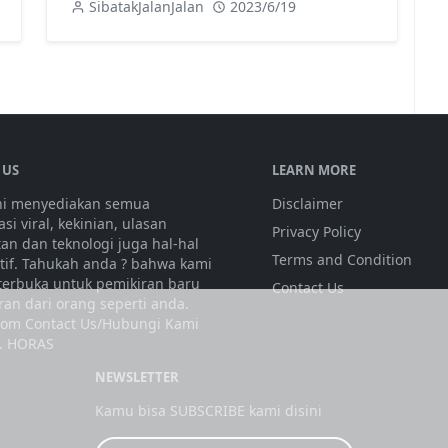
SibatakJalanJalan
2023/6/19
 US
LEARN MORE
ini menyediakan semua
Disclaimer
si viral, kekinian, ulasan
Privacy Policy
tan dan teknologi juga hal-hal
Terms and Condition
atif. Tahukah anda ? bahwa kami
 terbuka untuk pemikiran baru
Contact Us
ran dari orang seperti anda.
olom Contact Us/Hubungi Kami
. HORAS
NEWSLETTER
Kamu bisa SUBSCRIBE kami disini