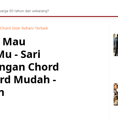
brik Kelapa Sawit
Tarombo Batak
Umpasa Bata
arga 50 tahun dari sekarang?
Chord Gitar Rohani Terbaik
u Mau
 - Sari
engan Chord
rd Mudah -
n