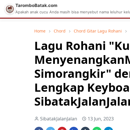
TaromboBatak.com
Matius Celcius Sinaga
Aplikasi Pa
Apakah anak cucu Anda masih bisa menyebut nama leluhur kelu
Home
Chord
Chord Gitar Lagu Rohani
Lagu Rohani "K
MenyenangkanMu
Simorangkir" d
Lengkap Keyboa
SibatakJalanJala
SibatakJalanJalan
13 Jun, 2023