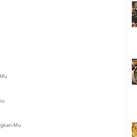
-Mu
ku
ngkan-Mu