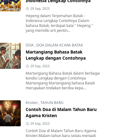
Indonesia Lengkap Contohnya
29 Sep, 2023
Hepeng dalam Terjemahan Batak -
Indonesia Lengkap Contohnya Dalam
bahasa Batak, terdapat kata " Hepeng "
yang memiliki arti pentin...
DOA
,
DOA DALAM ACARA BATAK
Martangiang Bahasa Batak
Lengkap dengan Contohnya
29 Sep, 2023
Martangiang Bahasa Batak dalam berbagai
kondisi Lengkap dengan Contohnya
Martangiang Martangiang bahasa Batak
merupakan tindakan berdoa kepa...
Kristen
,
TAHUN BARU
Contoh Doa di Malam Tahun Baru
Agama Kristen
29 Sep, 2023
Contoh Doa di Malam Tahun Baru Agama
Kristen Malam tahun baru selalu menjadi