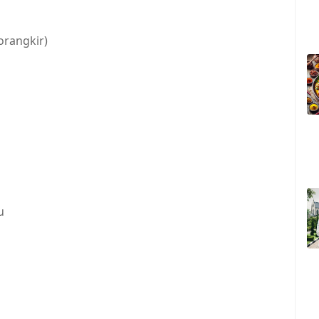
rangkir)
u