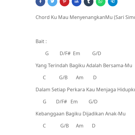
Chord Ku Mau MenyenangkanMu (Sari Simo
Bait :
G D/F# Em G/D
Yang Terindah Bagiku Adalah Bersama-Mu
C G/B Am D
Dalam Setiap Perkara Kau Menjaga Hidupk
G D/F# Em G/D
Kebanggaan Bagiku Dijadikan Anak-Mu
C G/B Am D