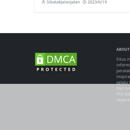
SibatakJalanJalan
2023/6/19
ABOUT
Situs 
informa
perala
inspir
selalu
dan sa
Klik k
segera