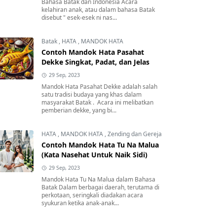
Bahasa Batak dan Indonesia Acara
kelahiran anak, atau dalam bahasa Batak
disebut " esek-esek ni nas...
Batak
,
HATA
,
MANDOK HATA
Contoh Mandok Hata Pasahat
Dekke Singkat, Padat, dan Jelas
29 Sep, 2023
Mandok Hata Pasahat Dekke adalah salah
satu tradisi budaya yang khas dalam
masyarakat Batak . Acara ini melibatkan
pemberian dekke, yang bi...
HATA
,
MANDOK HATA
,
Zending dan Gereja
Contoh Mandok Hata Tu Na Malua
(Kata Nasehat Untuk Naik Sidi)
29 Sep, 2023
Mandok Hata Tu Na Malua dalam Bahasa
Batak Dalam berbagai daerah, terutama di
perkotaan, seringkali diadakan acara
syukuran ketika anak-anak...