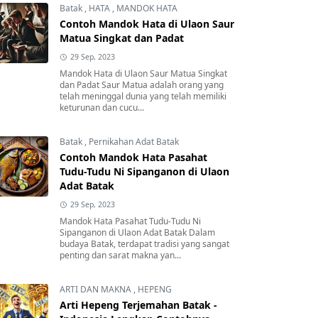
Batak
,
HATA
,
MANDOK HATA
Contoh Mandok Hata di Ulaon Saur
Matua Singkat dan Padat
29 Sep, 2023
Mandok Hata di Ulaon Saur Matua Singkat
dan Padat Saur Matua adalah orang yang
telah meninggal dunia yang telah memiliki
keturunan dan cucu...
Batak
,
Pernikahan Adat Batak
Contoh Mandok Hata Pasahat
Tudu-Tudu Ni Sipanganon di Ulaon
Adat Batak
29 Sep, 2023
Mandok Hata Pasahat Tudu-Tudu Ni
Sipanganon di Ulaon Adat Batak Dalam
budaya Batak, terdapat tradisi yang sangat
penting dan sarat makna yan...
ARTI DAN MAKNA
,
HEPENG
Arti Hepeng Terjemahan Batak -