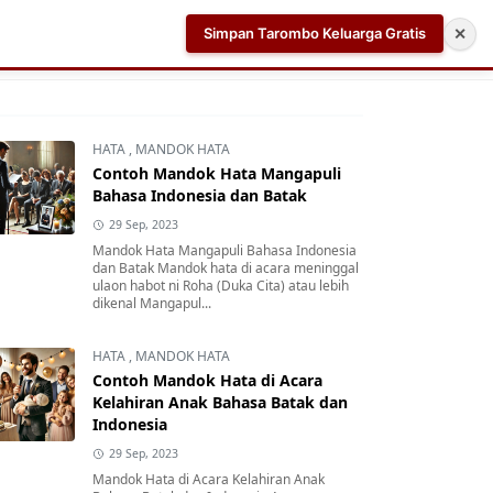
Simpan Tarombo Keluarga Gratis
✕
k
Aplikasi AI Teleprompter dan Pembuat Skrip Video 
HATA
,
MANDOK HATA
Contoh Mandok Hata Mangapuli
Bahasa Indonesia dan Batak
29 Sep, 2023
Mandok Hata Mangapuli Bahasa Indonesia
dan Batak Mandok hata di acara meninggal
ulaon habot ni Roha (Duka Cita) atau lebih
dikenal Mangapul...
HATA
,
MANDOK HATA
Contoh Mandok Hata di Acara
Kelahiran Anak Bahasa Batak dan
Indonesia
29 Sep, 2023
Mandok Hata di Acara Kelahiran Anak