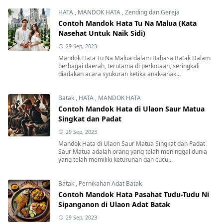
HATA
,
MANDOK HATA
,
Zending dan Gereja
Contoh Mandok Hata Tu Na Malua (Kata
Nasehat Untuk Naik Sidi)
29 Sep, 2023
Mandok Hata Tu Na Malua dalam Bahasa Batak Dalam
berbagai daerah, terutama di perkotaan, seringkali
diadakan acara syukuran ketika anak-anak...
Batak
,
HATA
,
MANDOK HATA
Contoh Mandok Hata di Ulaon Saur Matua
Singkat dan Padat
29 Sep, 2023
Mandok Hata di Ulaon Saur Matua Singkat dan Padat
Saur Matua adalah orang yang telah meninggal dunia
yang telah memiliki keturunan dan cucu...
Batak
,
Pernikahan Adat Batak
Contoh Mandok Hata Pasahat Tudu-Tudu Ni
Sipanganon di Ulaon Adat Batak
29 Sep, 2023