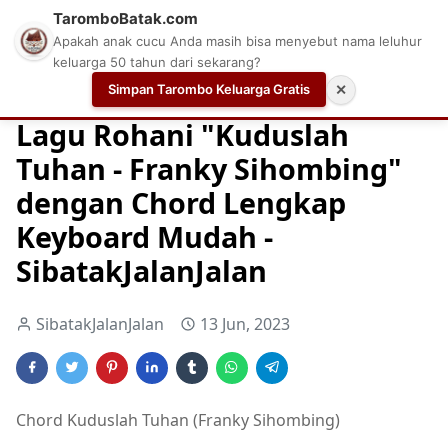
TaromboBatak.com
Apakah anak cucu Anda masih bisa menyebut nama leluhur
keluarga 50 tahun dari sekarang?
Simpan Tarombo Keluarga Gratis
✕
Home
Chord
Chord Gitar Lagu Rohani
Chord Gitar Ro
Lagu Rohani "Kuduslah
Tuhan - Franky Sihombing"
dengan Chord Lengkap
Keyboard Mudah -
SibatakJalanJalan
SibatakJalanJalan
13 Jun, 2023
Chord Kuduslah Tuhan (Franky Sihombing)