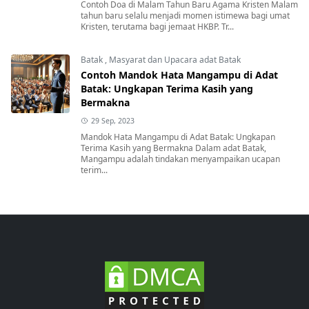
Contoh Doa di Malam Tahun Baru Agama Kristen Malam
tahun baru selalu menjadi momen istimewa bagi umat
Kristen, terutama bagi jemaat HKBP. Tr...
Batak
,
Masyarat dan Upacara adat Batak
Contoh Mandok Hata Mangampu di Adat
Batak: Ungkapan Terima Kasih yang
Bermakna
29 Sep, 2023
Mandok Hata Mangampu di Adat Batak: Ungkapan
Terima Kasih yang Bermakna Dalam adat Batak,
Mangampu adalah tindakan menyampaikan ucapan
terim...