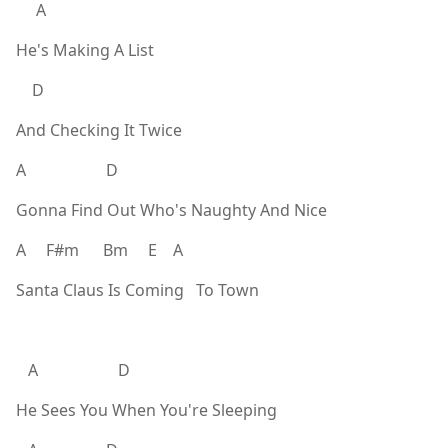
A
He's Making A List
D
And Checking It Twice
A D
Gonna Find Out Who's Naughty And Nice
A F#m Bm E A
Santa Claus Is Coming To Town
A D
He Sees You When You're Sleeping