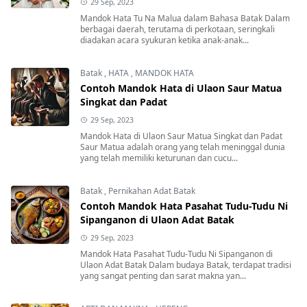
29 Sep, 2023
Mandok Hata Tu Na Malua dalam Bahasa Batak Dalam
berbagai daerah, terutama di perkotaan, seringkali
diadakan acara syukuran ketika anak-anak...
Batak
,
HATA
,
MANDOK HATA
Contoh Mandok Hata di Ulaon Saur Matua
Singkat dan Padat
29 Sep, 2023
Mandok Hata di Ulaon Saur Matua Singkat dan Padat
Saur Matua adalah orang yang telah meninggal dunia
yang telah memiliki keturunan dan cucu...
Batak
,
Pernikahan Adat Batak
Contoh Mandok Hata Pasahat Tudu-Tudu Ni
Sipanganon di Ulaon Adat Batak
29 Sep, 2023
Mandok Hata Pasahat Tudu-Tudu Ni Sipanganon di
Ulaon Adat Batak Dalam budaya Batak, terdapat tradisi
yang sangat penting dan sarat makna yan...