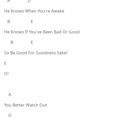
A D
He Knows When You're Awake
B E
He Knows If You've Been Bad Or Good
B E
So Be Good For Goodness Sake!
E
O!
A
You Better Watch Out
D