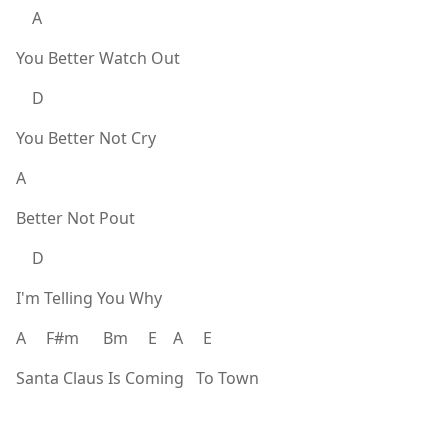
A
You Better Watch Out
D
You Better Not Cry
A
Better Not Pout
D
I'm Telling You Why
A F#m Bm E A E
Santa Claus Is Coming To Town