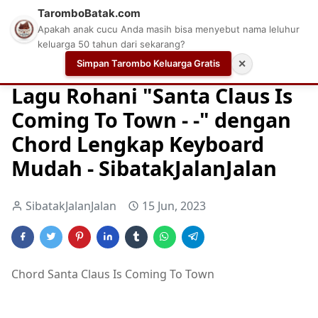
TaromboBatak.com
Apakah anak cucu Anda masih bisa menyebut nama leluhur
keluarga 50 tahun dari sekarang?
Simpan Tarombo Keluarga Gratis
✕
Home
Chord
Chord Gitar Lagu Rohani
Chord Gitar Ro
Lagu Rohani "Santa Claus Is
Coming To Town - -" dengan
Chord Lengkap Keyboard
Mudah - SibatakJalanJalan
SibatakJalanJalan
15 Jun, 2023
Chord Santa Claus Is Coming To Town