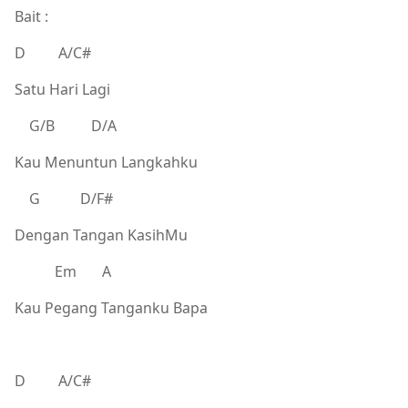
Bait :
D A/C#
Satu Hari Lagi
G/B D/A
Kau Menuntun Langkahku
G D/F#
Dengan Tangan KasihMu
Em A
Kau Pegang Tanganku Bapa
D A/C#