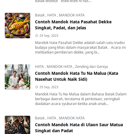
Batak disebut " esek-esek ni nas...
Batak
,
HATA
,
MANDOK HATA
Contoh Mandok Hata Pasahat Dekke
Singkat, Padat, dan Jelas
29 Sep, 2023
Mandok Hata Pasahat Dekke adalah salah satu tradisi
budaya yang khas dalam masyarakat Batak . Acara ini
melibatkan pemberian dekke, yang bi...
HATA
,
MANDOK HATA
,
Zending dan Gereja
Contoh Mandok Hata Tu Na Malua (Kata
Nasehat Untuk Naik Sidi)
29 Sep, 2023
Mandok Hata Tu Na Malua dalam Bahasa Batak Dalam
berbagai daerah, terutama di perkotaan, seringkali
diadakan acara syukuran ketika anak-anak...
Batak
,
HATA
,
MANDOK HATA
Contoh Mandok Hata di Ulaon Saur Matua
Singkat dan Padat