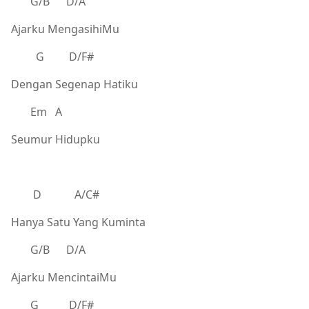
G/B D/A
Ajarku MengasihiMu
G D/F#
Dengan Segenap Hatiku
Em A
Seumur Hidupku
D A/C#
Hanya Satu Yang Kuminta
G/B D/A
Ajarku MencintaiMu
G D/F#