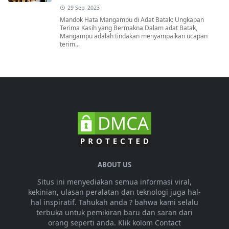
29 Sep, 2023
Mandok Hata Mangampu di Adat Batak: Ungkapan
Terima Kasih yang Bermakna Dalam adat Batak,
Mangampu adalah tindakan menyampaikan ucapan
terim...
ABOUT US
Situs ini menyediakan semua informasi viral,
kekinian, ulasan peralatan dan teknologi juga hal-
hal inspiratif. Tahukah anda ? bahwa kami selalu
terbuka untuk pemikiran baru dan saran dari
orang seperti anda. Klik kolom Contact