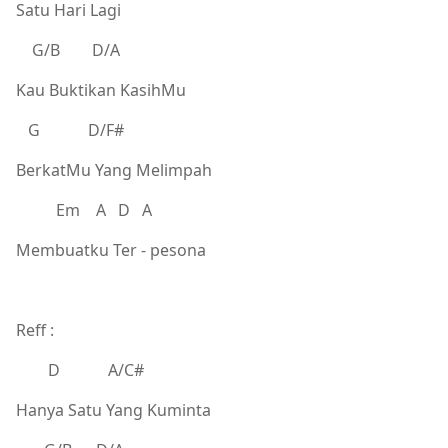
Satu Hari Lagi
G/B D/A
Kau Buktikan KasihMu
G D/F#
BerkatMu Yang Melimpah
Em A D A
Membuatku Ter - pesona
Reff :
D A/C#
Hanya Satu Yang Kuminta