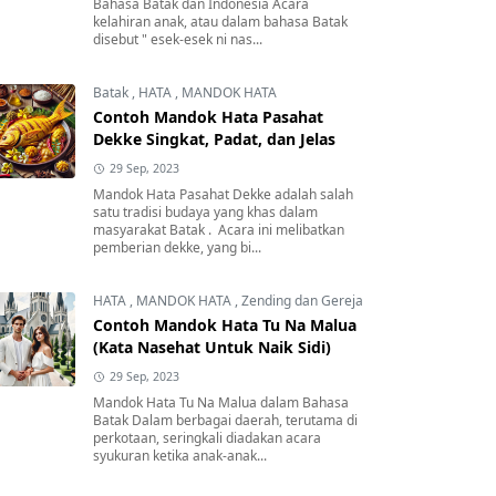
Bahasa Batak dan Indonesia Acara
kelahiran anak, atau dalam bahasa Batak
disebut " esek-esek ni nas...
Batak
,
HATA
,
MANDOK HATA
Contoh Mandok Hata Pasahat
Dekke Singkat, Padat, dan Jelas
29 Sep, 2023
Mandok Hata Pasahat Dekke adalah salah
satu tradisi budaya yang khas dalam
masyarakat Batak . Acara ini melibatkan
pemberian dekke, yang bi...
HATA
,
MANDOK HATA
,
Zending dan Gereja
Contoh Mandok Hata Tu Na Malua
(Kata Nasehat Untuk Naik Sidi)
29 Sep, 2023
Mandok Hata Tu Na Malua dalam Bahasa
Batak Dalam berbagai daerah, terutama di
perkotaan, seringkali diadakan acara
syukuran ketika anak-anak...