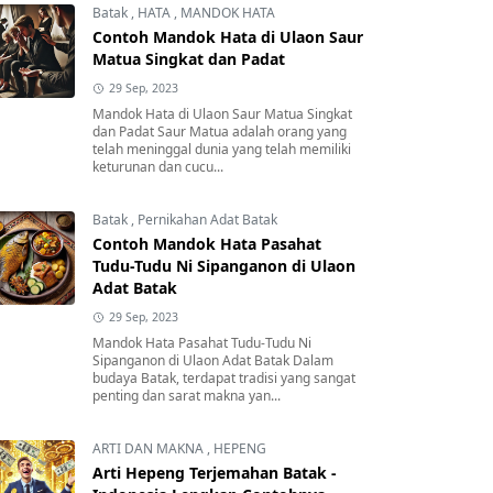
Batak
,
HATA
,
MANDOK HATA
Contoh Mandok Hata di Ulaon Saur
Matua Singkat dan Padat
29 Sep, 2023
Mandok Hata di Ulaon Saur Matua Singkat
dan Padat Saur Matua adalah orang yang
telah meninggal dunia yang telah memiliki
keturunan dan cucu...
Batak
,
Pernikahan Adat Batak
Contoh Mandok Hata Pasahat
Tudu-Tudu Ni Sipanganon di Ulaon
Adat Batak
29 Sep, 2023
Mandok Hata Pasahat Tudu-Tudu Ni
Sipanganon di Ulaon Adat Batak Dalam
budaya Batak, terdapat tradisi yang sangat
penting dan sarat makna yan...
ARTI DAN MAKNA
,
HEPENG
Arti Hepeng Terjemahan Batak -