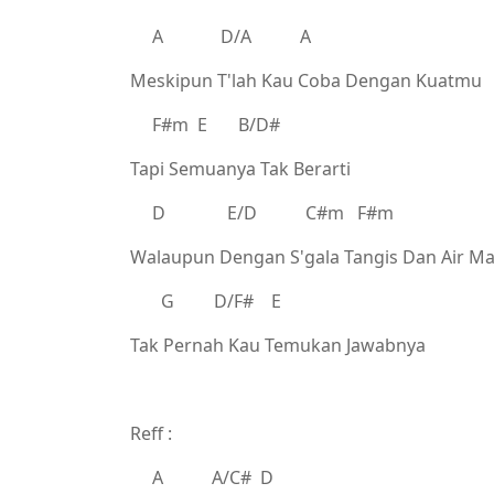
A D/A A
Meskipun T'lah Kau Coba Dengan Kuatmu
F#m E B/D#
Tapi Semuanya Tak Berarti
D E/D C#m F#m
Walaupun Dengan S'gala Tangis Dan Air Ma
G D/F# E
Tak Pernah Kau Temukan Jawabnya
Reff :
A A/C# D