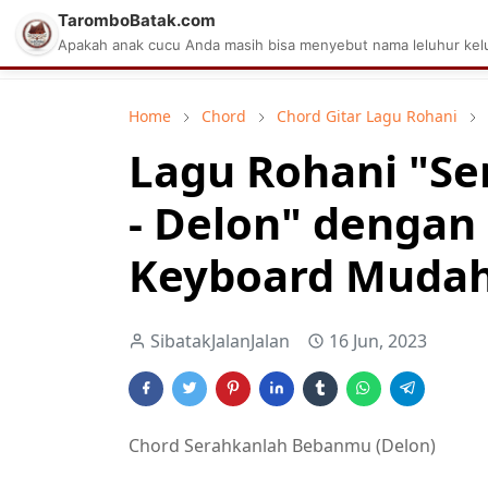
TaromboBatak.com
Matius Celcius Sinaga
Aplikasi Pa
Apakah anak cucu Anda masih bisa menyebut nama leluhur kelu
Home
Chord
Chord Gitar Lagu Rohani
Lagu Rohani "S
- Delon" dengan
Keyboard Mudah 
SibatakJalanJalan
16 Jun, 2023
Chord Serahkanlah Bebanmu (Delon)