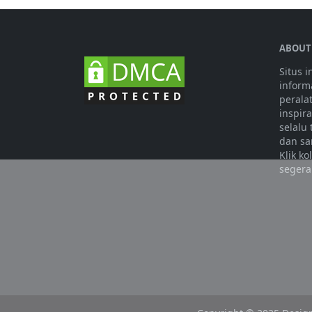
ABOUT
Situs 
informa
perala
inspir
selalu
dan sa
Klik k
segera