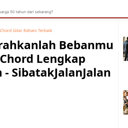
brik Kelapa Sawit
Tarombo Batak
Umpasa Bata
arga 50 tahun dari sekarang?
Chord Gitar Rohani Terbaik
erahkanlah Bebanmu
 Chord Lengkap
- SibatakJalanJalan