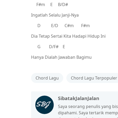
F#m E B/D#
Ingatlah Selalu Janji-Nya
D E/D C#m F#m
Dia Tetap Sertai Kita Hadapi Hidup Ini
G D/F# E
Hanya Dialah Jawaban Bagimu
Chord Lagu
Chord Lagu Terpopuler
SibatakJalanJalan
Saya seorang penulis yang b
dipahami. Saya tertarik mem