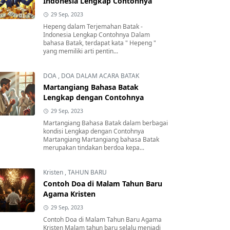
Indonesia Lengkap Contohnya
29 Sep, 2023
Hepeng dalam Terjemahan Batak -
Indonesia Lengkap Contohnya Dalam
bahasa Batak, terdapat kata " Hepeng "
yang memiliki arti pentin...
DOA
,
DOA DALAM ACARA BATAK
Martangiang Bahasa Batak
Lengkap dengan Contohnya
29 Sep, 2023
Martangiang Bahasa Batak dalam berbagai
kondisi Lengkap dengan Contohnya
Martangiang Martangiang bahasa Batak
merupakan tindakan berdoa kepa...
Kristen
,
TAHUN BARU
Contoh Doa di Malam Tahun Baru
Agama Kristen
29 Sep, 2023
Contoh Doa di Malam Tahun Baru Agama
Kristen Malam tahun baru selalu menjadi