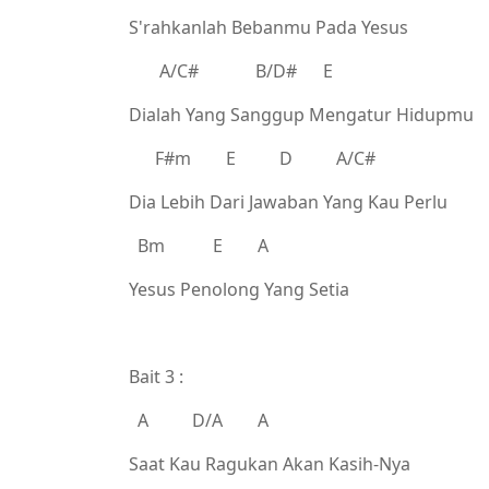
S'rahkanlah Bebanmu Pada Yesus
A/C# B/D# E
Dialah Yang Sanggup Mengatur Hidupmu
F#m E D A/C#
Dia Lebih Dari Jawaban Yang Kau Perlu
Bm E A
Yesus Penolong Yang Setia
Bait 3 :
A D/A A
Saat Kau Ragukan Akan Kasih-Nya