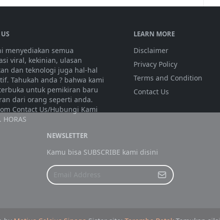
 US
LEARN MORE
ini menyediakan semua
Disclaimer
si viral, kekinian, ulasan
Privacy Policy
tan dan teknologi juga hal-hal
Terms and Condition
atif. Tahukah anda ? bahwa kami
 terbuka untuk pemikiran baru
Contact Us
ran dari orang seperti anda.
olom Contact Us/Hubungi Kami
. HORAS
NEWSLETTER
Kamu bisa SUBSCRIBE kami disini