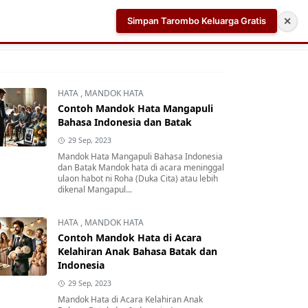
Simpan Tarombo Keluarga Gratis
✕
k
Aplikasi AI Teleprompter dan Pembuat Skrip Video 
HATA
,
MANDOK HATA
Contoh Mandok Hata Mangapuli
Bahasa Indonesia dan Batak
29 Sep, 2023
Mandok Hata Mangapuli Bahasa Indonesia
dan Batak Mandok hata di acara meninggal
ulaon habot ni Roha (Duka Cita) atau lebih
dikenal Mangapul...
HATA
,
MANDOK HATA
Contoh Mandok Hata di Acara
Kelahiran Anak Bahasa Batak dan
Indonesia
29 Sep, 2023
Mandok Hata di Acara Kelahiran Anak