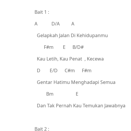
Bait 1 :
A D/A A
Gelapkah Jalan Di Kehidupanmu
F#m E B/D#
Kau Letih, Kau Penat , Kecewa
D E/D C#m F#m
Gentar Hatimu Menghadapi Semua
Bm E
Dan Tak Pernah Kau Temukan Jawabnya
Bait 2 :