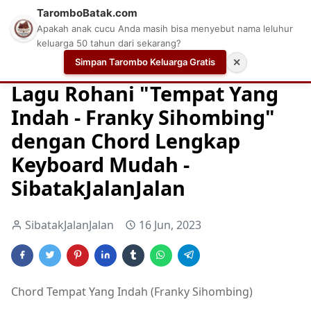
TaromboBatak.com
Apakah anak cucu Anda masih bisa menyebut nama leluhur
keluarga 50 tahun dari sekarang?
Simpan Tarombo Keluarga Gratis
✕
Home
Chord
Chord Gitar Lagu Rohani
Chord Gitar Ro
Lagu Rohani "Tempat Yang
Indah - Franky Sihombing"
dengan Chord Lengkap
Keyboard Mudah -
SibatakJalanJalan
SibatakJalanJalan
16 Jun, 2023
Chord Tempat Yang Indah (Franky Sihombing)