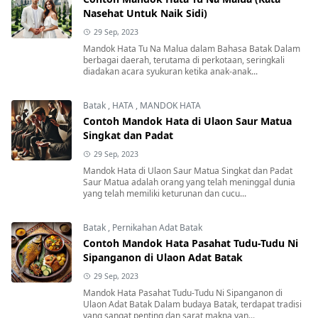
Nasehat Untuk Naik Sidi)
29 Sep, 2023
Mandok Hata Tu Na Malua dalam Bahasa Batak Dalam
berbagai daerah, terutama di perkotaan, seringkali
diadakan acara syukuran ketika anak-anak...
Batak
,
HATA
,
MANDOK HATA
Contoh Mandok Hata di Ulaon Saur Matua
Singkat dan Padat
29 Sep, 2023
Mandok Hata di Ulaon Saur Matua Singkat dan Padat
Saur Matua adalah orang yang telah meninggal dunia
yang telah memiliki keturunan dan cucu...
Batak
,
Pernikahan Adat Batak
Contoh Mandok Hata Pasahat Tudu-Tudu Ni
Sipanganon di Ulaon Adat Batak
29 Sep, 2023
Mandok Hata Pasahat Tudu-Tudu Ni Sipanganon di
Ulaon Adat Batak Dalam budaya Batak, terdapat tradisi
yang sangat penting dan sarat makna yan...