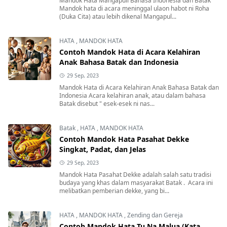
Mandok Hata Mangapuli Bahasa Indonesia dan Batak
Mandok hata di acara meninggal ulaon habot ni Roha
(Duka Cita) atau lebih dikenal Mangapul...
HATA
,
MANDOK HATA
Contoh Mandok Hata di Acara Kelahiran
Anak Bahasa Batak dan Indonesia
29 Sep, 2023
Mandok Hata di Acara Kelahiran Anak Bahasa Batak dan
Indonesia Acara kelahiran anak, atau dalam bahasa
Batak disebut " esek-esek ni nas...
Batak
,
HATA
,
MANDOK HATA
Contoh Mandok Hata Pasahat Dekke
Singkat, Padat, dan Jelas
29 Sep, 2023
Mandok Hata Pasahat Dekke adalah salah satu tradisi
budaya yang khas dalam masyarakat Batak . Acara ini
melibatkan pemberian dekke, yang bi...
HATA
,
MANDOK HATA
,
Zending dan Gereja
Contoh Mandok Hata Tu Na Malua (Kata