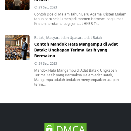
29 Sep, 2023
Contoh Doa di Malam Tahun Baru Agama Kristen Malam
tahun baru selalu menjadi momen istimewa bagi umat
Kristen, terutama bagi jemaat HKBP. Tr...
Batak
,
Masyarat dan Upacara adat Batak
Contoh Mandok Hata Mangampu di Adat
Batak: Ungkapan Terima Kasih yang
Bermakna
29 Sep, 2023
Mandok Hata Mangampu di Adat Batak: Ungkapan
Terima Kasih yang Bermakna Dalam adat Batak,
Mangampu adalah tindakan menyampaikan ucapan
terim...