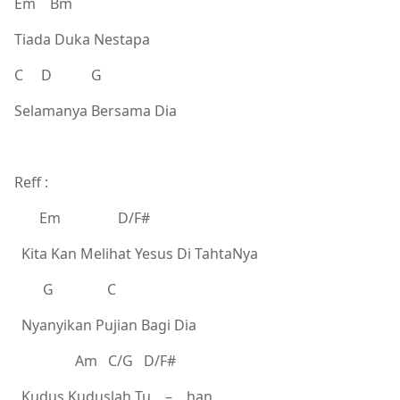
Em Bm
Tiada Duka Nestapa
C D G
Selamanya Bersama Dia
Reff :
Em D/F#
Kita Kan Melihat Yesus Di TahtaNya
G C
Nyanyikan Pujian Bagi Dia
Am C/G D/F#
Kudus Kuduslah Tu – han