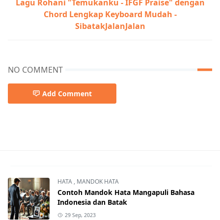
Lagu Rohani "Temukanku - IFGF Praise" dengan
Chord Lengkap Keyboard Mudah -
SibatakJalanJalan
NO COMMENT
Add Comment
Chord,Chord Gitar Lagu Rohani,Chord Gitar Rohani Terba
HATA
,
MANDOK HATA
Contoh Mandok Hata Mangapuli Bahasa
Indonesia dan Batak
29 Sep, 2023