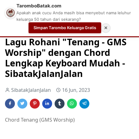
TaromboBatak.com
Apakah anak cucu Anda masih bisa menyebut nama leluhur
keluarga 50 tahun dari sekarang?
Simpan Tarombo Keluarga Gratis
✕
Home
Chord
Chord Gitar Lagu Rohani
Chord Gitar Ro
Lagu Rohani "Tenang - GMS
Worship" dengan Chord
Lengkap Keyboard Mudah -
SibatakJalanJalan
SibatakJalanJalan
16 Jun, 2023
Chord Tenang (GMS Worship)