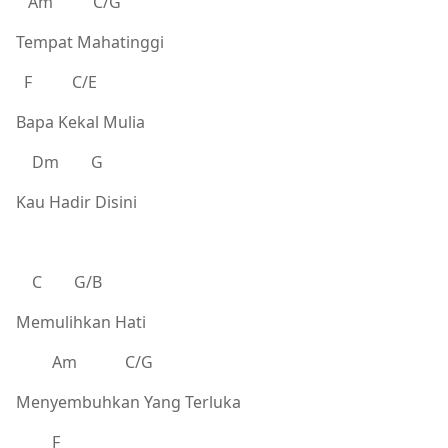
Am C/G
Tempat Mahatinggi
F C/E
Bapa Kekal Mulia
Dm G
Kau Hadir Disini
C G/B
Memulihkan Hati
Am C/G
Menyembuhkan Yang Terluka
F