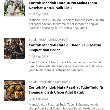
Contoh Mandok Hata Tu Na Malua (Kata
Nasehat Untuk Naik Sidi)
29 Sep, 2023
Mandok Hata Tu Na Malua dalam Bahasa Batak Dalam
berbagai daerah, terutama di perkotaan, seringkali
diadakan acara syukuran ketika anak-anak...
Batak
,
HATA
,
MANDOK HATA
Contoh Mandok Hata di Ulaon Saur Matua
Singkat dan Padat
29 Sep, 2023
Mandok Hata di Ulaon Saur Matua Singkat dan Padat
Saur Matua adalah orang yang telah meninggal dunia
yang telah memiliki keturunan dan cucu...
Batak
,
Pernikahan Adat Batak
Contoh Mandok Hata Pasahat Tudu-Tudu Ni
Sipanganon di Ulaon Adat Batak
29 Sep, 2023
Mandok Hata Pasahat Tudu-Tudu Ni Sipanganon di
Ulaon Adat Batak Dalam budaya Batak, terdapat tradisi