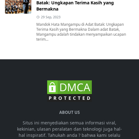
Batak: Ungkapan Terima Kasih yang
Bermakna
29 Sep, 2023
Mandok Hata Mangampu di Adat Batak: Ungkapan
Terima Kasih yang Bermakna Dalam adat Batak,
Mangampu adalah tindakan menyampaikan ucapan
terim...
ABOUT US
Situs ini menyediakan semua informasi viral,
kekinian, ulasan peralatan dan teknologi juga hal-
hal inspiratif. Tahukah anda ? bahwa kami selalu