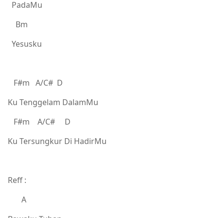
PadaMu
Bm
Yesusku
F#m A/C# D
Ku Tenggelam DalamMu
F#m A/C# D
Ku Tersungkur Di HadirMu
Reff :
A