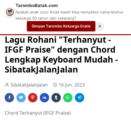
TaromboBatak.com
Apakah anak cucu Anda masih bisa menyebut nama leluhur
keluarga 50 tahun dari sekarang?
Simpan Tarombo Keluarga Gratis
✕
Home
Chord
Chord Gitar Lagu Rohani
Chord Gitar Ro
Lagu Rohani "Terhanyut -
IFGF Praise" dengan Chord
Lengkap Keyboard Mudah -
SibatakJalanJalan
SibatakJalanJalan
16 Jun, 2023
Chord Terhanyut (IFGF Praise)