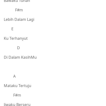
Bawaku Tuhan
F#m
Lebih Dalam Lagi
E
Ku Terhanyut
D
Di Dalam KasihMu
A
Mataku Tertuju
F#m
Jiwaku Berseru