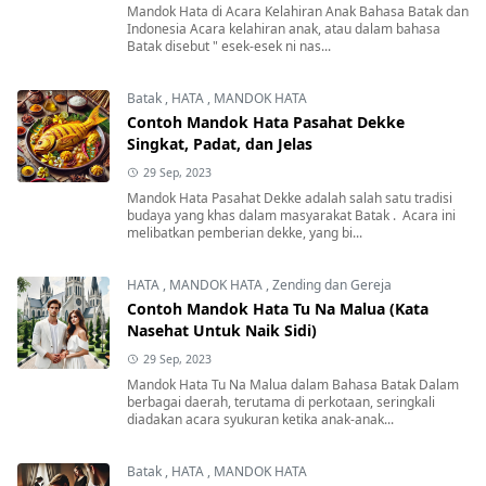
Mandok Hata di Acara Kelahiran Anak Bahasa Batak dan
Indonesia Acara kelahiran anak, atau dalam bahasa
Batak disebut " esek-esek ni nas...
Batak
,
HATA
,
MANDOK HATA
Contoh Mandok Hata Pasahat Dekke
Singkat, Padat, dan Jelas
29 Sep, 2023
Mandok Hata Pasahat Dekke adalah salah satu tradisi
budaya yang khas dalam masyarakat Batak . Acara ini
melibatkan pemberian dekke, yang bi...
HATA
,
MANDOK HATA
,
Zending dan Gereja
Contoh Mandok Hata Tu Na Malua (Kata
Nasehat Untuk Naik Sidi)
29 Sep, 2023
Mandok Hata Tu Na Malua dalam Bahasa Batak Dalam
berbagai daerah, terutama di perkotaan, seringkali
diadakan acara syukuran ketika anak-anak...
Batak
,
HATA
,
MANDOK HATA