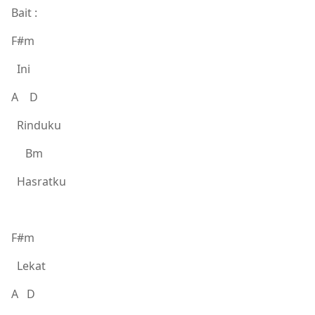
Bait :
F#m
Ini
A D
Rinduku
Bm
Hasratku
F#m
Lekat
A D