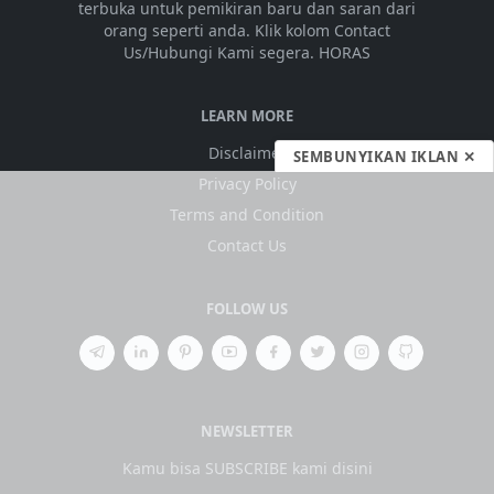
terbuka untuk pemikiran baru dan saran dari
orang seperti anda. Klik kolom Contact
Us/Hubungi Kami segera. HORAS
LEARN MORE
Disclaimer
SEMBUNYIKAN IKLAN ✕
Privacy Policy
Terms and Condition
Contact Us
FOLLOW US
NEWSLETTER
Kamu bisa SUBSCRIBE kami disini