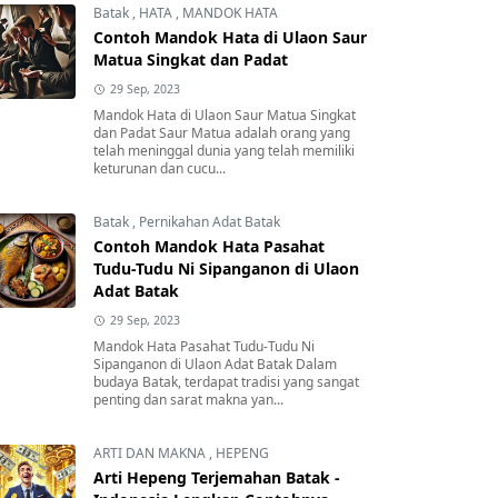
Batak
,
HATA
,
MANDOK HATA
Contoh Mandok Hata di Ulaon Saur
Matua Singkat dan Padat
29 Sep, 2023
Mandok Hata di Ulaon Saur Matua Singkat
dan Padat Saur Matua adalah orang yang
telah meninggal dunia yang telah memiliki
keturunan dan cucu...
Batak
,
Pernikahan Adat Batak
Contoh Mandok Hata Pasahat
Tudu-Tudu Ni Sipanganon di Ulaon
Adat Batak
29 Sep, 2023
Mandok Hata Pasahat Tudu-Tudu Ni
Sipanganon di Ulaon Adat Batak Dalam
budaya Batak, terdapat tradisi yang sangat
penting dan sarat makna yan...
ARTI DAN MAKNA
,
HEPENG
Arti Hepeng Terjemahan Batak -