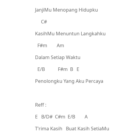
JanjiMu Menopang Hidupku
C#
KasihMu Menuntun Langkahku
F#m Am
Dalam Setiap Waktu
E/B F#m B E
Penolongku Yang Aku Percaya
Reff :
E B/D# C#m E/B A
T’rima Kasih Buat Kasih SetiaMu