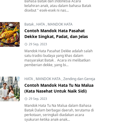
Bahasa Batak dan Indonesia Acara
kelahiran anak, atau dalam bahasa Batak
disebut " esek-esek ni nas...
Batak
,
HATA
,
MANDOK HATA
Contoh Mandok Hata Pasahat
Dekke Singkat, Padat, dan Jelas
29 Sep, 2023
Mandok Hata Pasahat Dekke adalah salah
satu tradisi budaya yang khas dalam
masyarakat Batak . Acara ini melibatkan
pemberian dekke, yang bi...
HATA
,
MANDOK HATA
,
Zending dan Gereja
Contoh Mandok Hata Tu Na Malua
(Kata Nasehat Untuk Naik Sidi)
29 Sep, 2023
Mandok Hata Tu Na Malua dalam Bahasa
Batak Dalam berbagai daerah, terutama di
perkotaan, seringkali diadakan acara
syukuran ketika anak-anak...