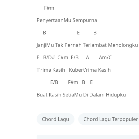
F#m
PenyertaanMu Sempurna
B E B
JanjiMu Tak Pernah Terlambat Menolongku
E B/D# C#m E/B A Am/C
T’rima Kasih Kubert’rima Kasih
E/B F#m B E
Buat Kasih SetiaMu Di Dalam Hidupku
Chord Lagu
Chord Lagu Terpopuler