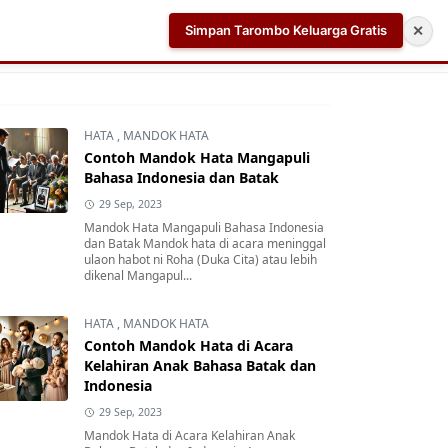
Simpan Tarombo Keluarga Gratis
✕
k
Aplikasi AI Teleprompter dan Pembuat Skrip Video 
HATA
,
MANDOK HATA
Contoh Mandok Hata Mangapuli
Bahasa Indonesia dan Batak
29 Sep, 2023
Mandok Hata Mangapuli Bahasa Indonesia
dan Batak Mandok hata di acara meninggal
ulaon habot ni Roha (Duka Cita) atau lebih
dikenal Mangapul...
HATA
,
MANDOK HATA
Contoh Mandok Hata di Acara
Kelahiran Anak Bahasa Batak dan
Indonesia
29 Sep, 2023
Mandok Hata di Acara Kelahiran Anak