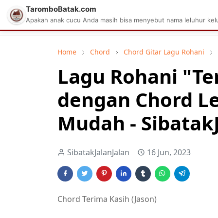
TaromboBatak.com
Matius Celcius Sinaga
Aplikasi Pa
Apakah anak cucu Anda masih bisa menyebut nama leluhur kelu
Home
Chord
Chord Gitar Lagu Rohani
Lagu Rohani "Ter
dengan Chord L
Mudah - Sibatak
SibatakJalanJalan
16 Jun, 2023
Chord Terima Kasih (Jason)