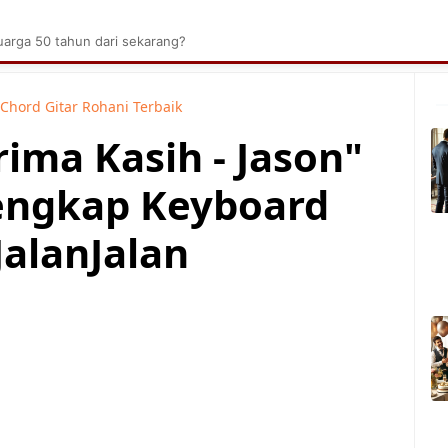
brik Kelapa Sawit
Tarombo Batak
Umpasa Bata
arga 50 tahun dari sekarang?
Chord Gitar Rohani Terbaik
ima Kasih - Jason"
engkap Keyboard
JalanJalan