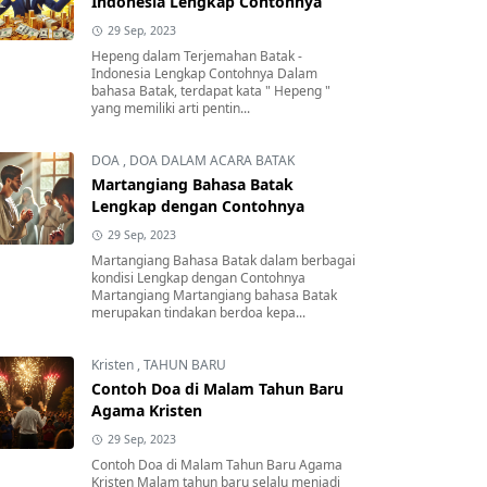
Indonesia Lengkap Contohnya
29 Sep, 2023
Hepeng dalam Terjemahan Batak -
Indonesia Lengkap Contohnya Dalam
bahasa Batak, terdapat kata " Hepeng "
yang memiliki arti pentin...
DOA
,
DOA DALAM ACARA BATAK
Martangiang Bahasa Batak
Lengkap dengan Contohnya
29 Sep, 2023
Martangiang Bahasa Batak dalam berbagai
kondisi Lengkap dengan Contohnya
Martangiang Martangiang bahasa Batak
merupakan tindakan berdoa kepa...
Kristen
,
TAHUN BARU
Contoh Doa di Malam Tahun Baru
Agama Kristen
29 Sep, 2023
Contoh Doa di Malam Tahun Baru Agama
Kristen Malam tahun baru selalu menjadi