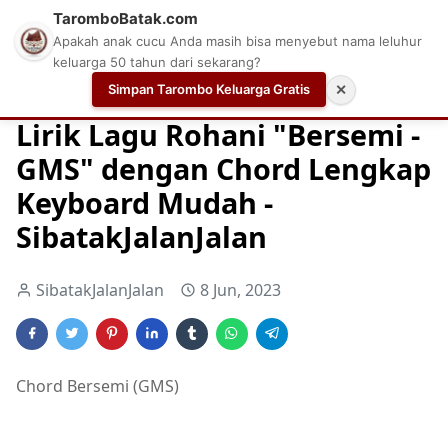
TaromboBatak.com
Apakah anak cucu Anda masih bisa menyebut nama leluhur
keluarga 50 tahun dari sekarang?
Simpan Tarombo Keluarga Gratis
✕
Home
Chord
Chord Gitar Lagu Rohani
Chord Gitar Ro
Lirik Lagu Rohani "Bersemi -
GMS" dengan Chord Lengkap
Keyboard Mudah -
SibatakJalanJalan
SibatakJalanJalan
8 Jun, 2023
Chord Bersemi (GMS)