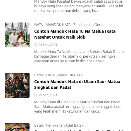
Mandok Hata Pasahat Dekke adalah salah satu tradisi
budaya yang khas dalam masyarakat Batak . Acara ini
melibatkan pemberian dekke, yang bi...
HATA
,
MANDOK HATA
,
Zending dan Gereja
Contoh Mandok Hata Tu Na Malua (Kata
Nasehat Untuk Naik Sidi)
29 Sep, 2023
Mandok Hata Tu Na Malua dalam Bahasa Batak Dalam
berbagai daerah, terutama di perkotaan, seringkali
diadakan acara syukuran ketika anak-anak...
Batak
,
HATA
,
MANDOK HATA
Contoh Mandok Hata di Ulaon Saur Matua
Singkat dan Padat
29 Sep, 2023
Mandok Hata di Ulaon Saur Matua Singkat dan Padat
Saur Matua adalah orang yang telah meninggal dunia
yang telah memiliki keturunan dan cucu...
Batak
,
Pernikahan Adat Batak