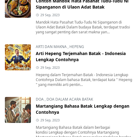
Contoh Mandok Hata Pasahat Tudu-Tudu Ni
Sipanganon di Ulaon Adat Batak
29 Sep, 2023
Mandok Hata Pasahat Tudu-Tudu Ni Sipanganon di
Ulaon Adat Batak Dalam budaya Batak, terdapat tradisi
yang sangat penting dan sarat makna yan...
ARTI DAN MAKNA
,
HEPENG
Arti Hepeng Terjemahan Batak - Indonesia
Lengkap Contohnya
29 Sep, 2023
Hepeng dalam Terjemahan Batak - Indonesia Lengkap
Contohnya Dalam bahasa Batak, terdapat kata " Hepeng
" yang memiliki arti pentin...
DOA
,
DOA DALAM ACARA BATAK
Martangiang Bahasa Batak Lengkap dengan
Contohnya
29 Sep, 2023
Martangiang Bahasa Batak dalam berbagai
kondisi Lengkap dengan Contohnya Martangiang