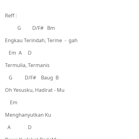
Reff :
G D/F# Bm
Engkau Terindah, Terme - gah
Em A D
Termulia, Termanis
G D/F# Baug B
Oh Yesusku, Hadirat - Mu
Em
Menghanyutkan Ku
A D