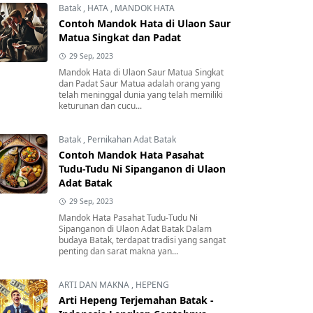
Batak
,
HATA
,
MANDOK HATA
Contoh Mandok Hata di Ulaon Saur
Matua Singkat dan Padat
29 Sep, 2023
Mandok Hata di Ulaon Saur Matua Singkat
dan Padat Saur Matua adalah orang yang
telah meninggal dunia yang telah memiliki
keturunan dan cucu...
Batak
,
Pernikahan Adat Batak
Contoh Mandok Hata Pasahat
Tudu-Tudu Ni Sipanganon di Ulaon
Adat Batak
29 Sep, 2023
Mandok Hata Pasahat Tudu-Tudu Ni
Sipanganon di Ulaon Adat Batak Dalam
budaya Batak, terdapat tradisi yang sangat
penting dan sarat makna yan...
ARTI DAN MAKNA
,
HEPENG
Arti Hepeng Terjemahan Batak -