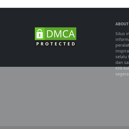
ABOUT
Situs 
informa
perala
inspir
selalu
dan sa
Klik k
segera