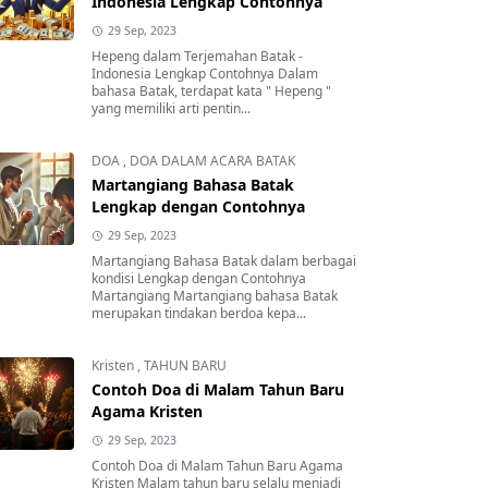
Indonesia Lengkap Contohnya
29 Sep, 2023
Hepeng dalam Terjemahan Batak -
Indonesia Lengkap Contohnya Dalam
bahasa Batak, terdapat kata " Hepeng "
yang memiliki arti pentin...
DOA
,
DOA DALAM ACARA BATAK
Martangiang Bahasa Batak
Lengkap dengan Contohnya
29 Sep, 2023
Martangiang Bahasa Batak dalam berbagai
kondisi Lengkap dengan Contohnya
Martangiang Martangiang bahasa Batak
merupakan tindakan berdoa kepa...
Kristen
,
TAHUN BARU
Contoh Doa di Malam Tahun Baru
Agama Kristen
29 Sep, 2023
Contoh Doa di Malam Tahun Baru Agama
Kristen Malam tahun baru selalu menjadi