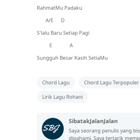
RahmatMu Padaku
A/E D
S'lalu Baru Setiap Pagi
E A
Sungguh Besar Kasih SetiaMu
Chord Lagu
Chord Lagu Terpopuler
Lirik Lagu Rohani
SibatakJalanJalan
Saya seorang penulis yang b
dipahami. Saya tertarik mem