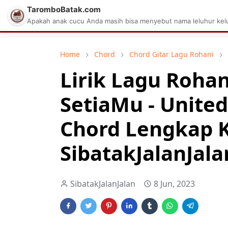
TaromboBatak.com
Matius Celcius Sinaga
Aplikasi Pa
Apakah anak cucu Anda masih bisa menyebut nama leluhur kelu
Home
Chord
Chord Gitar Lagu Rohani
Lirik Lagu Rohan
SetiaMu - United
Chord Lengkap 
SibatakJalanJala
SibatakJalanJalan
8 Jun, 2023