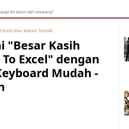
brik Kelapa Sawit
Tarombo Batak
Umpasa Bata
arga 50 tahun dari sekarang?
Chord Gitar Rohani Terbaik
i "Besar Kasih
 To Excel" dengan
Keyboard Mudah -
n