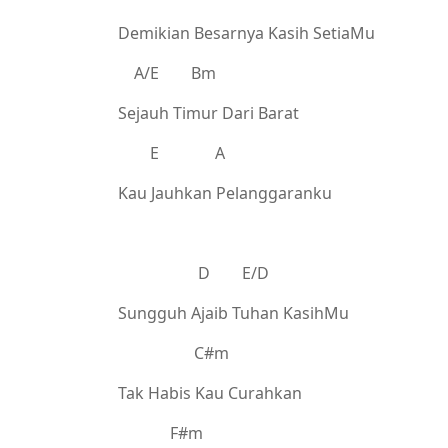
Demikian Besarnya Kasih SetiaMu
A/E Bm
Sejauh Timur Dari Barat
E A
Kau Jauhkan Pelanggaranku
D E/D
Sungguh Ajaib Tuhan KasihMu
C#m
Tak Habis Kau Curahkan
F#m