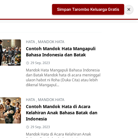
Simpan Tarombo Keluarga Gratis
✕
k
Aplikasi AI Teleprompter dan Pembuat Skrip Video 
HATA
,
MANDOK HATA
Contoh Mandok Hata Mangapuli
Bahasa Indonesia dan Batak
29 Sep, 2023
Mandok Hata Mangapuli Bahasa Indonesia
dan Batak Mandok hata di acara meninggal
ulaon habot ni Roha (Duka Cita) atau lebih
dikenal Mangapul...
HATA
,
MANDOK HATA
Contoh Mandok Hata di Acara
Kelahiran Anak Bahasa Batak dan
Indonesia
29 Sep, 2023
Mandok Hata di Acara Kelahiran Anak