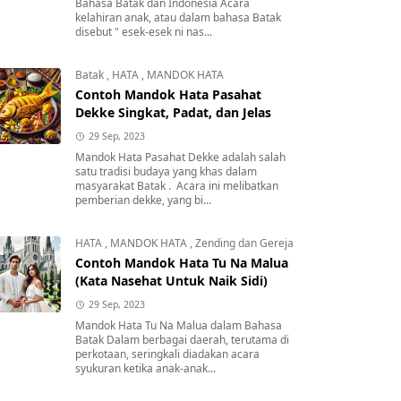
Bahasa Batak dan Indonesia Acara
kelahiran anak, atau dalam bahasa Batak
disebut " esek-esek ni nas...
Batak
,
HATA
,
MANDOK HATA
Contoh Mandok Hata Pasahat
Dekke Singkat, Padat, dan Jelas
29 Sep, 2023
Mandok Hata Pasahat Dekke adalah salah
satu tradisi budaya yang khas dalam
masyarakat Batak . Acara ini melibatkan
pemberian dekke, yang bi...
HATA
,
MANDOK HATA
,
Zending dan Gereja
Contoh Mandok Hata Tu Na Malua
(Kata Nasehat Untuk Naik Sidi)
29 Sep, 2023
Mandok Hata Tu Na Malua dalam Bahasa
Batak Dalam berbagai daerah, terutama di
perkotaan, seringkali diadakan acara
syukuran ketika anak-anak...