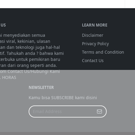
 US
LEARN MORE
ini menyediakan semua
Disclaimer
si viral, kekinian, ulasan
Privacy Policy
tan dan teknologi juga hal-hal
Terms and Condition
atif. Tahukah anda ? bahwa kami
 terbuka untuk pemikiran baru
Contact Us
ran dari orang seperti anda.
olom Contact Us/Hubungi Kami
. HORAS
NEWSLETTER
Kamu bisa SUBSCRIBE kami disini