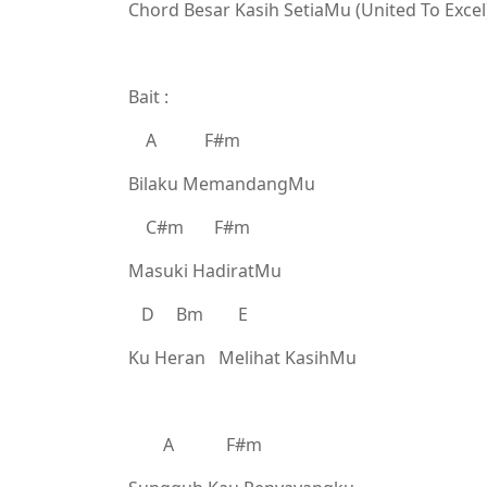
Chord Besar Kasih SetiaMu (United To Excel
Bait :
A F#m
Bilaku MemandangMu
C#m F#m
Masuki HadiratMu
D Bm E
Ku Heran Melihat KasihMu
A F#m