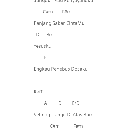
Sungguh Kau Penyayangku
C#m F#m
Panjang Sabar CintaMu
D Bm
Yesusku
E
Engkau Penebus Dosaku
Reff :
A D E/D
Setinggi Langit Di Atas Bumi
C#m F#m