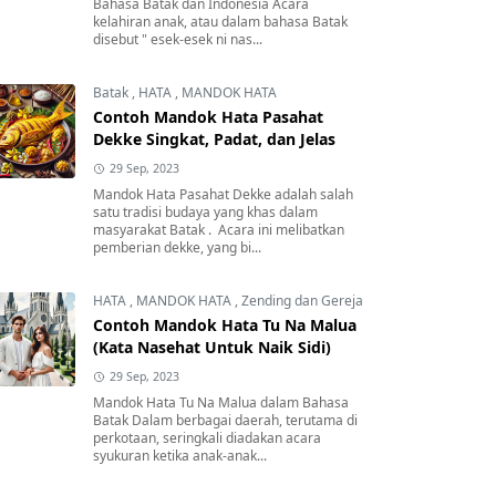
Bahasa Batak dan Indonesia Acara
kelahiran anak, atau dalam bahasa Batak
disebut " esek-esek ni nas...
Batak
,
HATA
,
MANDOK HATA
Contoh Mandok Hata Pasahat
Dekke Singkat, Padat, dan Jelas
29 Sep, 2023
Mandok Hata Pasahat Dekke adalah salah
satu tradisi budaya yang khas dalam
masyarakat Batak . Acara ini melibatkan
pemberian dekke, yang bi...
HATA
,
MANDOK HATA
,
Zending dan Gereja
Contoh Mandok Hata Tu Na Malua
(Kata Nasehat Untuk Naik Sidi)
29 Sep, 2023
Mandok Hata Tu Na Malua dalam Bahasa
Batak Dalam berbagai daerah, terutama di
perkotaan, seringkali diadakan acara
syukuran ketika anak-anak...