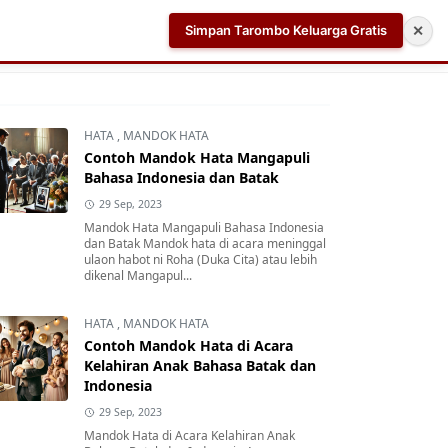
Simpan Tarombo Keluarga Gratis
✕
k
Aplikasi AI Teleprompter dan Pembuat Skrip Video 
HATA
,
MANDOK HATA
Contoh Mandok Hata Mangapuli
Bahasa Indonesia dan Batak
29 Sep, 2023
Mandok Hata Mangapuli Bahasa Indonesia
dan Batak Mandok hata di acara meninggal
ulaon habot ni Roha (Duka Cita) atau lebih
dikenal Mangapul...
HATA
,
MANDOK HATA
Contoh Mandok Hata di Acara
Kelahiran Anak Bahasa Batak dan
Indonesia
29 Sep, 2023
Mandok Hata di Acara Kelahiran Anak