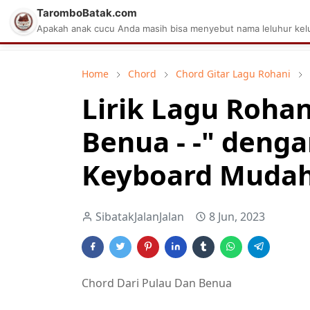
TaromboBatak.com
Matius Celcius Sinaga
Aplikasi Pa
Apakah anak cucu Anda masih bisa menyebut nama leluhur kelu
Home
Chord
Chord Gitar Lagu Rohani
Lirik Lagu Rohan
Benua - -" deng
Keyboard Mudah 
SibatakJalanJalan
8 Jun, 2023
Chord Dari Pulau Dan Benua