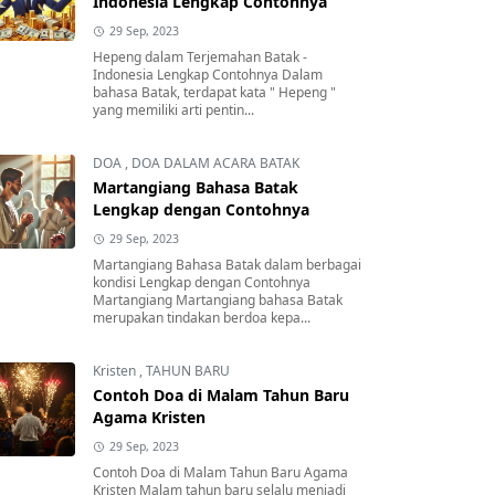
Indonesia Lengkap Contohnya
29 Sep, 2023
Hepeng dalam Terjemahan Batak -
Indonesia Lengkap Contohnya Dalam
bahasa Batak, terdapat kata " Hepeng "
yang memiliki arti pentin...
DOA
,
DOA DALAM ACARA BATAK
Martangiang Bahasa Batak
Lengkap dengan Contohnya
29 Sep, 2023
Martangiang Bahasa Batak dalam berbagai
kondisi Lengkap dengan Contohnya
Martangiang Martangiang bahasa Batak
merupakan tindakan berdoa kepa...
Kristen
,
TAHUN BARU
Contoh Doa di Malam Tahun Baru
Agama Kristen
29 Sep, 2023
Contoh Doa di Malam Tahun Baru Agama
Kristen Malam tahun baru selalu menjadi