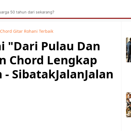
brik Kelapa Sawit
Tarombo Batak
Umpasa Bata
arga 50 tahun dari sekarang?
Chord Gitar Rohani Terbaik
i "Dari Pulau Dan
an Chord Lengkap
- SibatakJalanJalan