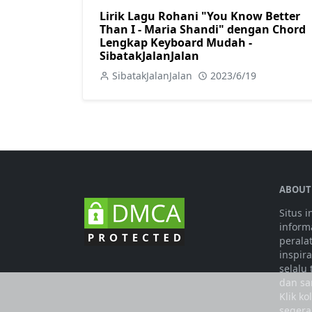
Lirik Lagu Rohani "You Know Better
Than I - Maria Shandi" dengan Chord
Lengkap Keyboard Mudah -
SibatakJalanJalan
SibatakJalanJalan
2023/6/19
ABOUT
Situs 
informa
perala
inspir
selalu
dan sa
Klik k
segera