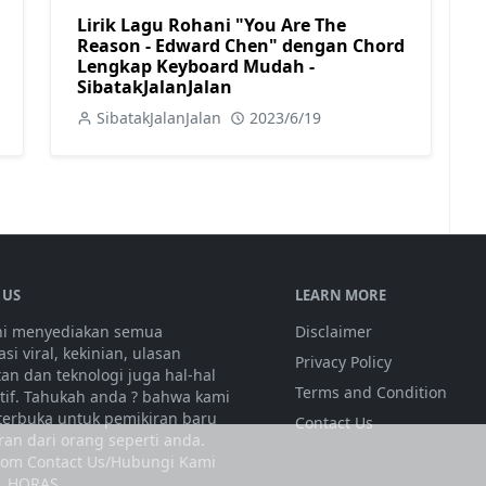
Lirik Lagu Rohani "You Are The
Reason - Edward Chen" dengan Chord
Lengkap Keyboard Mudah -
SibatakJalanJalan
SibatakJalanJalan
2023/6/19
 US
LEARN MORE
ini menyediakan semua
Disclaimer
si viral, kekinian, ulasan
Privacy Policy
tan dan teknologi juga hal-hal
Terms and Condition
atif. Tahukah anda ? bahwa kami
 terbuka untuk pemikiran baru
Contact Us
ran dari orang seperti anda.
olom Contact Us/Hubungi Kami
. HORAS