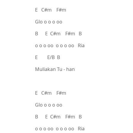
E C#m F#m
Glo o o o oo
B E C#m F#m B
o o o oo o o o oo Ria
E E/B B
Muliakan Tu - han
E C#m F#m
Glo o o o oo
B E C#m F#m B
o o o oo o o o oo Ria