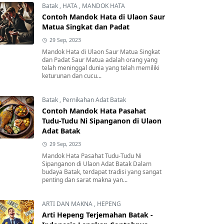
Batak
,
HATA
,
MANDOK HATA
Contoh Mandok Hata di Ulaon Saur
Matua Singkat dan Padat
29 Sep, 2023
Mandok Hata di Ulaon Saur Matua Singkat
dan Padat Saur Matua adalah orang yang
telah meninggal dunia yang telah memiliki
keturunan dan cucu...
Batak
,
Pernikahan Adat Batak
Contoh Mandok Hata Pasahat
Tudu-Tudu Ni Sipanganon di Ulaon
Adat Batak
29 Sep, 2023
Mandok Hata Pasahat Tudu-Tudu Ni
Sipanganon di Ulaon Adat Batak Dalam
budaya Batak, terdapat tradisi yang sangat
penting dan sarat makna yan...
ARTI DAN MAKNA
,
HEPENG
Arti Hepeng Terjemahan Batak -