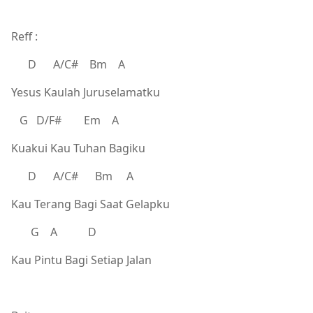
Reff :
D A/C# Bm A
Yesus Kaulah Juruselamatku
G D/F# Em A
Kuakui Kau Tuhan Bagiku
D A/C# Bm A
Kau Terang Bagi Saat Gelapku
G A D
Kau Pintu Bagi Setiap Jalan