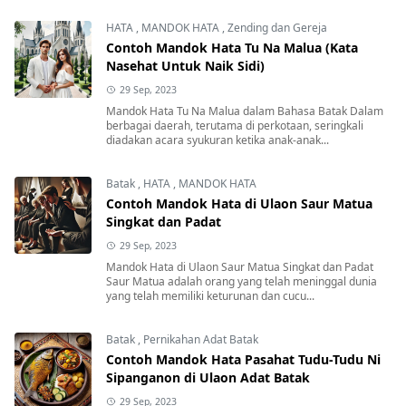
HATA
,
MANDOK HATA
,
Zending dan Gereja
Contoh Mandok Hata Tu Na Malua (Kata
Nasehat Untuk Naik Sidi)
29 Sep, 2023
Mandok Hata Tu Na Malua dalam Bahasa Batak Dalam
berbagai daerah, terutama di perkotaan, seringkali
diadakan acara syukuran ketika anak-anak...
Batak
,
HATA
,
MANDOK HATA
Contoh Mandok Hata di Ulaon Saur Matua
Singkat dan Padat
29 Sep, 2023
Mandok Hata di Ulaon Saur Matua Singkat dan Padat
Saur Matua adalah orang yang telah meninggal dunia
yang telah memiliki keturunan dan cucu...
Batak
,
Pernikahan Adat Batak
Contoh Mandok Hata Pasahat Tudu-Tudu Ni
Sipanganon di Ulaon Adat Batak
29 Sep, 2023