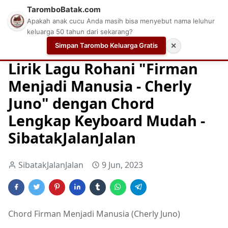
TaromboBatak.com
Apakah anak cucu Anda masih bisa menyebut nama leluhur
keluarga 50 tahun dari sekarang?
Simpan Tarombo Keluarga Gratis
✕
Home
Chord
Chord Gitar Lagu Rohani
Chord Gitar Ro
Lirik Lagu Rohani "Firman
Menjadi Manusia - Cherly
Juno" dengan Chord
Lengkap Keyboard Mudah -
SibatakJalanJalan
SibatakJalanJalan
9 Jun, 2023
Chord Firman Menjadi Manusia (Cherly Juno)