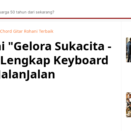
brik Kelapa Sawit
Tarombo Batak
Umpasa Bata
arga 50 tahun dari sekarang?
Chord Gitar Rohani Terbaik
i "Gelora Sukacita -
 Lengkap Keyboard
JalanJalan