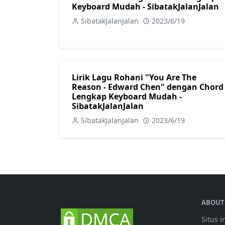
Keyboard Mudah - SibatakJalanJalan
SibatakJalanJalan
2023/6/19
Lirik Lagu Rohani "You Are The
Reason - Edward Chen" dengan Chord
Lengkap Keyboard Mudah -
SibatakJalanJalan
SibatakJalanJalan
2023/6/19
ABOUT
Situs 