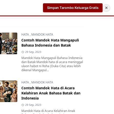
Simpan Tarombo Keluarga Gratis
✕
k
Aplikasi AI Teleprompter dan Pembuat Skrip Video 
HATA
,
MANDOK HATA
Contoh Mandok Hata Mangapuli
Bahasa Indonesia dan Batak
29 Sep, 2023
Mandok Hata Mangapuli Bahasa Indonesia
dan Batak Mandok hata di acara meninggal
ulaon habot ni Roha (Duka Cita) atau lebih
dikenal Mangapul...
HATA
,
MANDOK HATA
Contoh Mandok Hata di Acara
Kelahiran Anak Bahasa Batak dan
Indonesia
29 Sep, 2023
Mandok Hata di Acara Kelahiran Anak