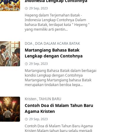
Indonesia Lengkap Contohnya
29 Sep, 2023
Hepeng dalam Terjemahan Batak -
Indonesia Lengkap Contohnya Dalam
bahasa Batak, terdapat kata " Hepeng "
yang memiliki arti pentin...
DOA
,
DOA DALAM ACARA BATAK
Martangiang Bahasa Batak
Lengkap dengan Contohnya
29 Sep, 2023
Martangiang Bahasa Batak dalam berbagai
kondisi Lengkap dengan Contohnya
Martangiang Martangiang bahasa Batak
merupakan tindakan berdoa kepa...
Kristen
,
TAHUN BARU
Contoh Doa di Malam Tahun Baru
Agama Kristen
29 Sep, 2023
Contoh Doa di Malam Tahun Baru Agama
Kristen Malam tahun baru selalu menjadi