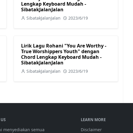
Lengkap Keyboard Mudah -
SibatakJalanJalan
SibatakJalanJalan
2023/6/19
Lirik Lagu Rohani "You Are Worthy -
True Worshippers Youth" dengan
Chord Lengkap Keyboard Mudah -
SibatakJalanJalan
SibatakJalanJalan
2023/6/19
 US
LEARN MORE
ini menyediakan semua
Disclaimer