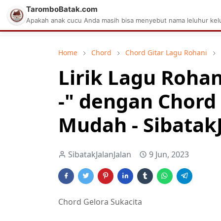
TaromboBatak.com
Matius Celcius Sinaga
Aplikasi Pa
Apakah anak cucu Anda masih bisa menyebut nama leluhur kelu
Home
Chord
Chord Gitar Lagu Rohani
Lirik Lagu Rohan
-" dengan Chord
Mudah - Sibatak
SibatakJalanJalan
9 Jun, 2023
Chord Gelora Sukacita