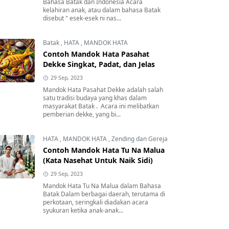
Bahasa Batak dan Indonesia Acara
kelahiran anak, atau dalam bahasa Batak
disebut " esek-esek ni nas...
Batak
,
HATA
,
MANDOK HATA
Contoh Mandok Hata Pasahat
Dekke Singkat, Padat, dan Jelas
29 Sep, 2023
Mandok Hata Pasahat Dekke adalah salah
satu tradisi budaya yang khas dalam
masyarakat Batak . Acara ini melibatkan
pemberian dekke, yang bi...
HATA
,
MANDOK HATA
,
Zending dan Gereja
Contoh Mandok Hata Tu Na Malua
(Kata Nasehat Untuk Naik Sidi)
29 Sep, 2023
Mandok Hata Tu Na Malua dalam Bahasa
Batak Dalam berbagai daerah, terutama di
perkotaan, seringkali diadakan acara
syukuran ketika anak-anak...