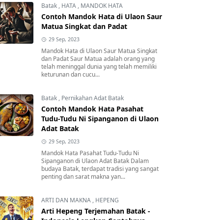
Batak
,
HATA
,
MANDOK HATA
Contoh Mandok Hata di Ulaon Saur
Matua Singkat dan Padat
29 Sep, 2023
Mandok Hata di Ulaon Saur Matua Singkat
dan Padat Saur Matua adalah orang yang
telah meninggal dunia yang telah memiliki
keturunan dan cucu...
Batak
,
Pernikahan Adat Batak
Contoh Mandok Hata Pasahat
Tudu-Tudu Ni Sipanganon di Ulaon
Adat Batak
29 Sep, 2023
Mandok Hata Pasahat Tudu-Tudu Ni
Sipanganon di Ulaon Adat Batak Dalam
budaya Batak, terdapat tradisi yang sangat
penting dan sarat makna yan...
ARTI DAN MAKNA
,
HEPENG
Arti Hepeng Terjemahan Batak -