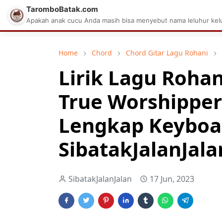
TaromboBatak.com
Matius Celcius Sinaga
Aplikasi Pa
Apakah anak cucu Anda masih bisa menyebut nama leluhur kelu
Home
Chord
Chord Gitar Lagu Rohani
Lirik Lagu Rohan
True Worshipper
Lengkap Keyboa
SibatakJalanJala
SibatakJalanJalan
17 Jun, 2023