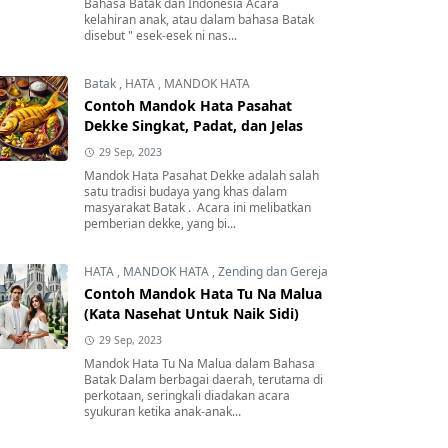
Bahasa Batak dan Indonesia Acara
kelahiran anak, atau dalam bahasa Batak
disebut " esek-esek ni nas...
Batak
,
HATA
,
MANDOK HATA
Contoh Mandok Hata Pasahat
Dekke Singkat, Padat, dan Jelas
29 Sep, 2023
Mandok Hata Pasahat Dekke adalah salah
satu tradisi budaya yang khas dalam
masyarakat Batak . Acara ini melibatkan
pemberian dekke, yang bi...
HATA
,
MANDOK HATA
,
Zending dan Gereja
Contoh Mandok Hata Tu Na Malua
(Kata Nasehat Untuk Naik Sidi)
29 Sep, 2023
Mandok Hata Tu Na Malua dalam Bahasa
Batak Dalam berbagai daerah, terutama di
perkotaan, seringkali diadakan acara
syukuran ketika anak-anak...