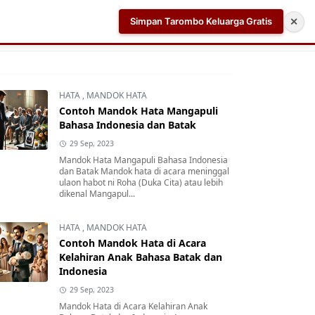
Simpan Tarombo Keluarga Gratis
✕
k
Aplikasi AI Teleprompter dan Pembuat Skrip Video 
HATA
,
MANDOK HATA
Contoh Mandok Hata Mangapuli
Bahasa Indonesia dan Batak
29 Sep, 2023
Mandok Hata Mangapuli Bahasa Indonesia
dan Batak Mandok hata di acara meninggal
ulaon habot ni Roha (Duka Cita) atau lebih
dikenal Mangapul...
HATA
,
MANDOK HATA
Contoh Mandok Hata di Acara
Kelahiran Anak Bahasa Batak dan
Indonesia
29 Sep, 2023
Mandok Hata di Acara Kelahiran Anak