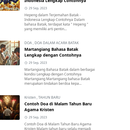
Indonesia Lengkap Contohnya
29 Sep, 2023
Hepeng dalam Terjemahan Batak -
Indonesia Lengkap Contohnya Dalam
bahasa Batak, terdapat kata " Hepeng "
yang memiliki arti pentin...
DOA
,
DOA DALAM ACARA BATAK
Martangiang Bahasa Batak
Lengkap dengan Contohnya
29 Sep, 2023
Martangiang Bahasa Batak dalam berbagai
kondisi Lengkap dengan Contohnya
Martangiang Martangiang bahasa Batak
merupakan tindakan berdoa kepa...
Kristen
,
TAHUN BARU
Contoh Doa di Malam Tahun Baru
Agama Kristen
29 Sep, 2023
Contoh Doa di Malam Tahun Baru Agama
Kristen Malam tahun baru selalu menjadi