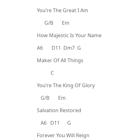
You’re The Great I Am
G/B Em
How Majestic Is Your Name
A6 D11 Dm7 G
Maker Of All Things
C
You’re The King Of Glory
G/B Em
Salvation Restored
A6 D11 G
Forever You Will Reign