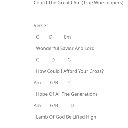
Chord The Great I Am (True Worshippers)
Verse :
C D Em
Wonderful Savior And Lord
C D G
How Could I Afford Your Cross?
Am G/B C
Hope Of All The Generations
Am G/B D
Lamb Of God Be Lifted High