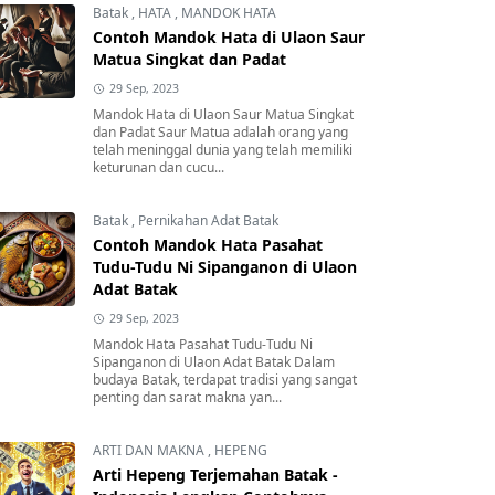
Batak
,
HATA
,
MANDOK HATA
Contoh Mandok Hata di Ulaon Saur
Matua Singkat dan Padat
29 Sep, 2023
Mandok Hata di Ulaon Saur Matua Singkat
dan Padat Saur Matua adalah orang yang
telah meninggal dunia yang telah memiliki
keturunan dan cucu...
Batak
,
Pernikahan Adat Batak
Contoh Mandok Hata Pasahat
Tudu-Tudu Ni Sipanganon di Ulaon
Adat Batak
29 Sep, 2023
Mandok Hata Pasahat Tudu-Tudu Ni
Sipanganon di Ulaon Adat Batak Dalam
budaya Batak, terdapat tradisi yang sangat
penting dan sarat makna yan...
ARTI DAN MAKNA
,
HEPENG
Arti Hepeng Terjemahan Batak -