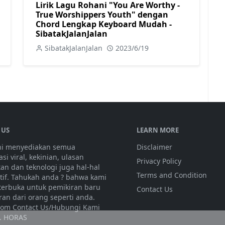
Lirik Lagu Rohani "You Are Worthy -
True Worshippers Youth" dengan
Chord Lengkap Keyboard Mudah -
SibatakJalanJalan
SibatakJalanJalan
2023/6/19
 US
LEARN MORE
ini menyediakan semua
Disclaimer
si viral, kekinian, ulasan
Privacy Policy
tan dan teknologi juga hal-hal
Terms and Condition
atif. Tahukah anda ? bahwa kami
 terbuka untuk pemikiran baru
Contact Us
ran dari orang seperti anda.
olom Contact Us/Hubungi Kami
. HORAS