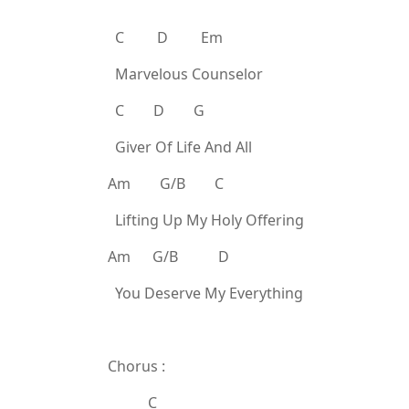
C D Em
Marvelous Counselor
C D G
Giver Of Life And All
Am G/B C
Lifting Up My Holy Offering
Am G/B D
You Deserve My Everything
Chorus :
C