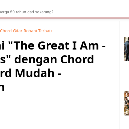
brik Kelapa Sawit
Tarombo Batak
Umpasa Bata
arga 50 tahun dari sekarang?
Chord Gitar Rohani Terbaik
i "The Great I Am -
s" dengan Chord
rd Mudah -
n