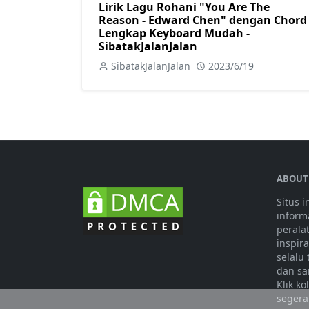
Lirik Lagu Rohani "You Are The
Reason - Edward Chen" dengan Chord
Lengkap Keyboard Mudah -
SibatakJalanJalan
SibatakJalanJalan
2023/6/19
ABOUT
Situs 
informa
perala
inspir
selalu
dan sa
Klik k
segera