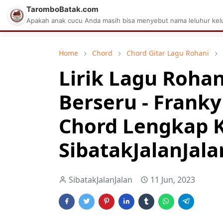
TaromboBatak.com
Matius Celcius Sinaga
Aplikasi Pa
Apakah anak cucu Anda masih bisa menyebut nama leluhur kelu
Home
Chord
Chord Gitar Lagu Rohani
Lirik Lagu Rohan
Berseru - Frank
Chord Lengkap 
SibatakJalanJala
SibatakJalanJalan
11 Jun, 2023