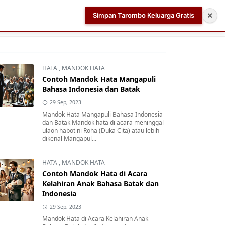
Simpan Tarombo Keluarga Gratis
✕
k
Aplikasi AI Teleprompter dan Pembuat Skrip Video 
HATA
,
MANDOK HATA
Contoh Mandok Hata Mangapuli
Bahasa Indonesia dan Batak
29 Sep, 2023
Mandok Hata Mangapuli Bahasa Indonesia
dan Batak Mandok hata di acara meninggal
ulaon habot ni Roha (Duka Cita) atau lebih
dikenal Mangapul...
HATA
,
MANDOK HATA
Contoh Mandok Hata di Acara
Kelahiran Anak Bahasa Batak dan
Indonesia
29 Sep, 2023
Mandok Hata di Acara Kelahiran Anak