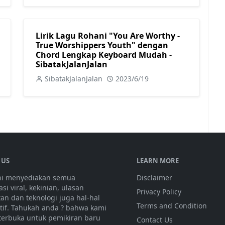
Lirik Lagu Rohani "You Are Worthy -
True Worshippers Youth" dengan
Chord Lengkap Keyboard Mudah -
SibatakJalanJalan
SibatakJalanJalan
2023/6/19
 US
LEARN MORE
ini menyediakan semua
Disclaimer
si viral, kekinian, ulasan
Privacy Policy
tan dan teknologi juga hal-hal
Terms and Condition
atif. Tahukah anda ? bahwa kami
 terbuka untuk pemikiran baru
Contact Us