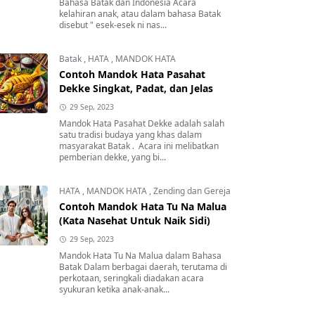
Bahasa Batak dan Indonesia Acara
kelahiran anak, atau dalam bahasa Batak
disebut " esek-esek ni nas...
Batak
,
HATA
,
MANDOK HATA
Contoh Mandok Hata Pasahat
Dekke Singkat, Padat, dan Jelas
29 Sep, 2023
Mandok Hata Pasahat Dekke adalah salah
satu tradisi budaya yang khas dalam
masyarakat Batak . Acara ini melibatkan
pemberian dekke, yang bi...
HATA
,
MANDOK HATA
,
Zending dan Gereja
Contoh Mandok Hata Tu Na Malua
(Kata Nasehat Untuk Naik Sidi)
29 Sep, 2023
Mandok Hata Tu Na Malua dalam Bahasa
Batak Dalam berbagai daerah, terutama di
perkotaan, seringkali diadakan acara
syukuran ketika anak-anak...