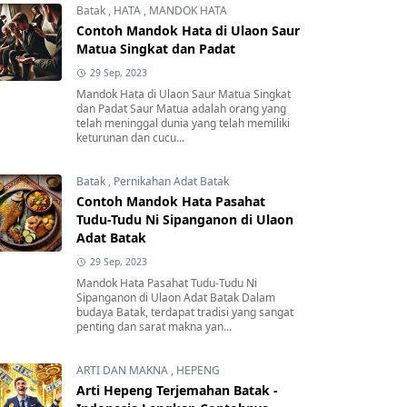
Batak
,
HATA
,
MANDOK HATA
Contoh Mandok Hata di Ulaon Saur
Matua Singkat dan Padat
29 Sep, 2023
Mandok Hata di Ulaon Saur Matua Singkat
dan Padat Saur Matua adalah orang yang
telah meninggal dunia yang telah memiliki
keturunan dan cucu...
Batak
,
Pernikahan Adat Batak
Contoh Mandok Hata Pasahat
Tudu-Tudu Ni Sipanganon di Ulaon
Adat Batak
29 Sep, 2023
Mandok Hata Pasahat Tudu-Tudu Ni
Sipanganon di Ulaon Adat Batak Dalam
budaya Batak, terdapat tradisi yang sangat
penting dan sarat makna yan...
ARTI DAN MAKNA
,
HEPENG
Arti Hepeng Terjemahan Batak -