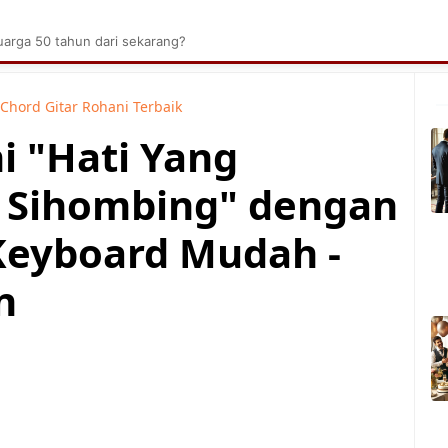
brik Kelapa Sawit
Tarombo Batak
Umpasa Bata
arga 50 tahun dari sekarang?
Chord Gitar Rohani Terbaik
i "Hati Yang
y Sihombing" dengan
Keyboard Mudah -
n