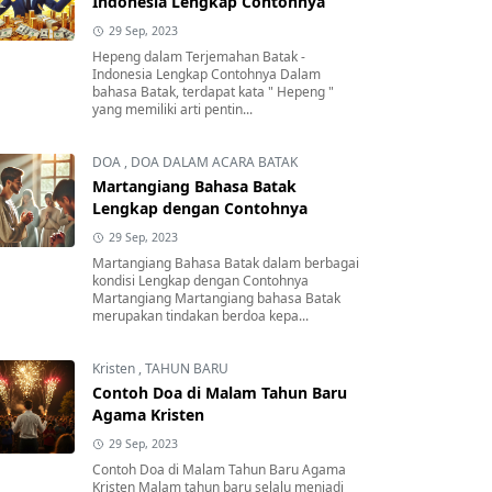
Indonesia Lengkap Contohnya
29 Sep, 2023
Hepeng dalam Terjemahan Batak -
Indonesia Lengkap Contohnya Dalam
bahasa Batak, terdapat kata " Hepeng "
yang memiliki arti pentin...
DOA
,
DOA DALAM ACARA BATAK
Martangiang Bahasa Batak
Lengkap dengan Contohnya
29 Sep, 2023
Martangiang Bahasa Batak dalam berbagai
kondisi Lengkap dengan Contohnya
Martangiang Martangiang bahasa Batak
merupakan tindakan berdoa kepa...
Kristen
,
TAHUN BARU
Contoh Doa di Malam Tahun Baru
Agama Kristen
29 Sep, 2023
Contoh Doa di Malam Tahun Baru Agama
Kristen Malam tahun baru selalu menjadi