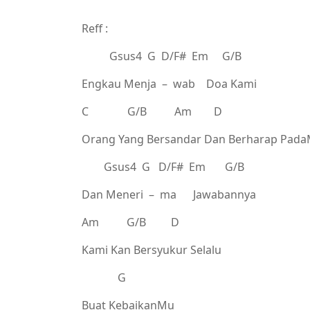
Reff :
Gsus4 G D/F# Em G/B
Engkau Menja – wab Doa Kami
C G/B Am D
Orang Yang Bersandar Dan Berharap Pad
Gsus4 G D/F# Em G/B
Dan Meneri – ma Jawabannya
Am G/B D
Kami Kan Bersyukur Selalu
G
Buat KebaikanMu