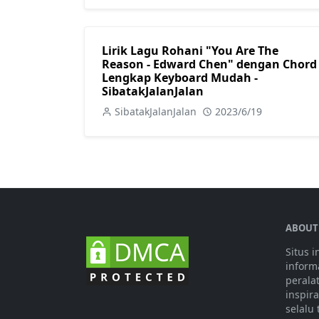
Lirik Lagu Rohani "You Are The
Reason - Edward Chen" dengan Chord
Lengkap Keyboard Mudah -
SibatakJalanJalan
SibatakJalanJalan
2023/6/19
ABOUT
Situs 
informa
perala
inspir
selalu