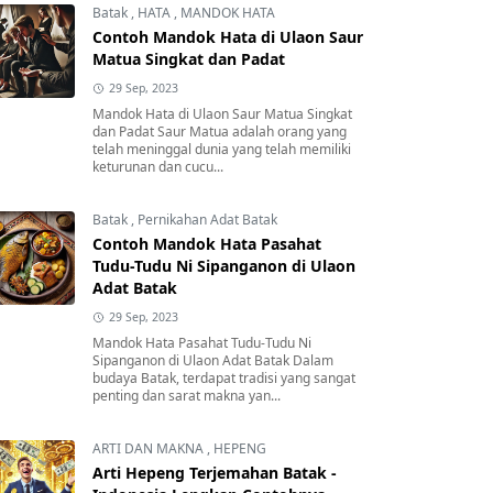
Batak
,
HATA
,
MANDOK HATA
Contoh Mandok Hata di Ulaon Saur
Matua Singkat dan Padat
29 Sep, 2023
Mandok Hata di Ulaon Saur Matua Singkat
dan Padat Saur Matua adalah orang yang
telah meninggal dunia yang telah memiliki
keturunan dan cucu...
Batak
,
Pernikahan Adat Batak
Contoh Mandok Hata Pasahat
Tudu-Tudu Ni Sipanganon di Ulaon
Adat Batak
29 Sep, 2023
Mandok Hata Pasahat Tudu-Tudu Ni
Sipanganon di Ulaon Adat Batak Dalam
budaya Batak, terdapat tradisi yang sangat
penting dan sarat makna yan...
ARTI DAN MAKNA
,
HEPENG
Arti Hepeng Terjemahan Batak -