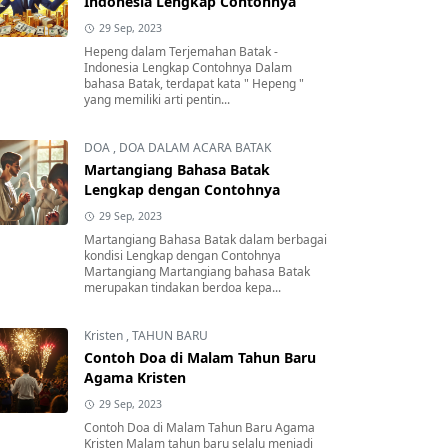
Indonesia Lengkap Contohnya
29 Sep, 2023
Hepeng dalam Terjemahan Batak -
Indonesia Lengkap Contohnya Dalam
bahasa Batak, terdapat kata " Hepeng "
yang memiliki arti pentin...
DOA
,
DOA DALAM ACARA BATAK
Martangiang Bahasa Batak
Lengkap dengan Contohnya
29 Sep, 2023
Martangiang Bahasa Batak dalam berbagai
kondisi Lengkap dengan Contohnya
Martangiang Martangiang bahasa Batak
merupakan tindakan berdoa kepa...
Kristen
,
TAHUN BARU
Contoh Doa di Malam Tahun Baru
Agama Kristen
29 Sep, 2023
Contoh Doa di Malam Tahun Baru Agama
Kristen Malam tahun baru selalu menjadi