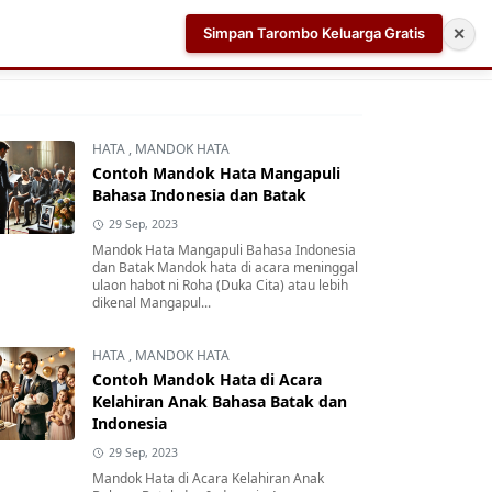
Simpan Tarombo Keluarga Gratis
✕
k
Aplikasi AI Teleprompter dan Pembuat Skrip Video 
HATA
,
MANDOK HATA
Contoh Mandok Hata Mangapuli
Bahasa Indonesia dan Batak
29 Sep, 2023
Mandok Hata Mangapuli Bahasa Indonesia
dan Batak Mandok hata di acara meninggal
ulaon habot ni Roha (Duka Cita) atau lebih
dikenal Mangapul...
HATA
,
MANDOK HATA
Contoh Mandok Hata di Acara
Kelahiran Anak Bahasa Batak dan
Indonesia
29 Sep, 2023
Mandok Hata di Acara Kelahiran Anak