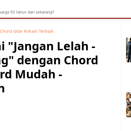
brik Kelapa Sawit
Tarombo Batak
Umpasa Bata
arga 50 tahun dari sekarang?
Chord Gitar Rohani Terbaik
i "Jangan Lelah -
ng" dengan Chord
rd Mudah -
n