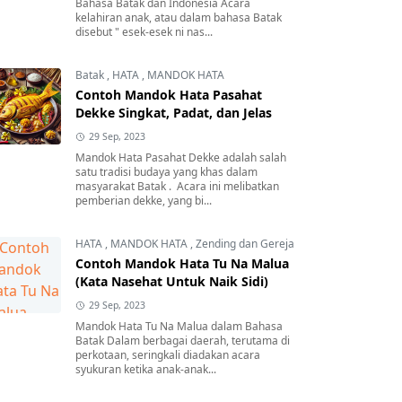
Bahasa Batak dan Indonesia Acara
kelahiran anak, atau dalam bahasa Batak
disebut " esek-esek ni nas...
Batak
,
HATA
,
MANDOK HATA
Contoh Mandok Hata Pasahat
Dekke Singkat, Padat, dan Jelas
29 Sep, 2023
Mandok Hata Pasahat Dekke adalah salah
satu tradisi budaya yang khas dalam
masyarakat Batak . Acara ini melibatkan
pemberian dekke, yang bi...
HATA
,
MANDOK HATA
,
Zending dan Gereja
Contoh Mandok Hata Tu Na Malua
(Kata Nasehat Untuk Naik Sidi)
29 Sep, 2023
Mandok Hata Tu Na Malua dalam Bahasa
Batak Dalam berbagai daerah, terutama di
perkotaan, seringkali diadakan acara
syukuran ketika anak-anak...