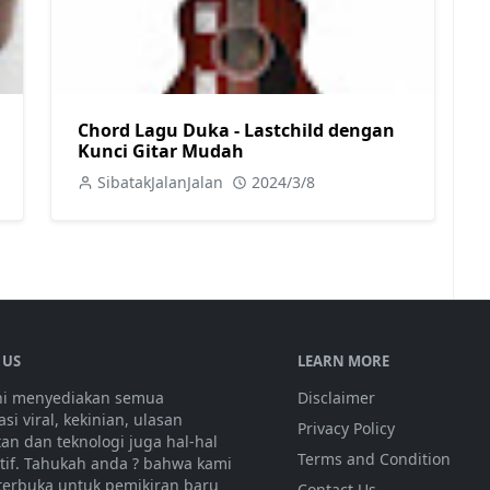
Chord Lagu Duka - Lastchild dengan
Kunci Gitar Mudah
SibatakJalanJalan
2024/3/8
 US
LEARN MORE
ini menyediakan semua
Disclaimer
si viral, kekinian, ulasan
Privacy Policy
tan dan teknologi juga hal-hal
Terms and Condition
atif. Tahukah anda ? bahwa kami
 terbuka untuk pemikiran baru
Contact Us