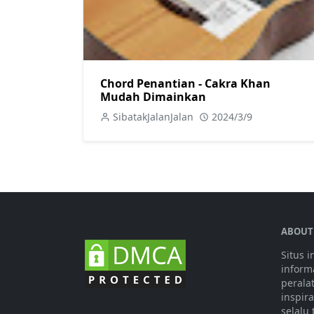
Chord Penantian - Cakra Khan
Mudah Dimainkan
SibatakJalanJalan
2024/3/9
ABOUT
Situs 
informa
perala
inspir
selalu