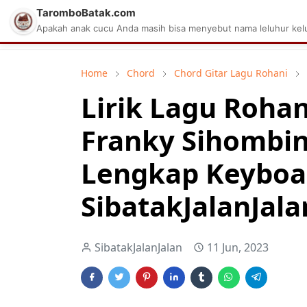
TaromboBatak.com
Matius Celcius Sinaga
Aplikasi Pa
Apakah anak cucu Anda masih bisa menyebut nama leluhur kelu
Home
Chord
Chord Gitar Lagu Rohani
Lirik Lagu Rohan
Franky Sihombi
Lengkap Keyboa
SibatakJalanJala
SibatakJalanJalan
11 Jun, 2023