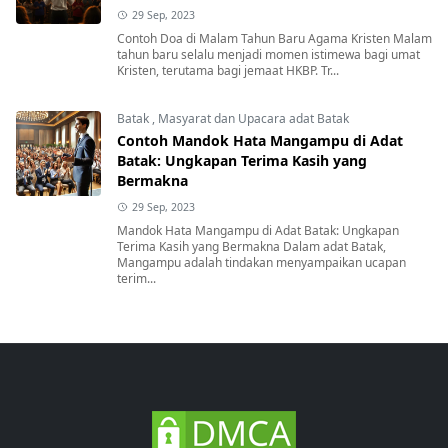
29 Sep, 2023
Contoh Doa di Malam Tahun Baru Agama Kristen Malam
tahun baru selalu menjadi momen istimewa bagi umat
Kristen, terutama bagi jemaat HKBP. Tr...
Batak
,
Masyarat dan Upacara adat Batak
Contoh Mandok Hata Mangampu di Adat
Batak: Ungkapan Terima Kasih yang
Bermakna
29 Sep, 2023
Mandok Hata Mangampu di Adat Batak: Ungkapan
Terima Kasih yang Bermakna Dalam adat Batak,
Mangampu adalah tindakan menyampaikan ucapan
terim...