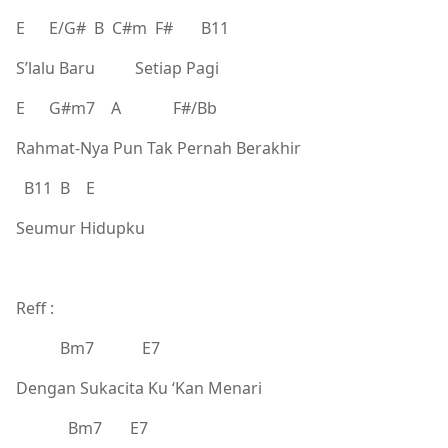
E E/G# B C#m F# B11
S’lalu Baru Setiap Pagi
E G#m7 A F#/Bb
Rahmat-Nya Pun Tak Pernah Berakhir
B11 B E
Seumur Hidupku
Reff :
Bm7 E7
Dengan Sukacita Ku ‘Kan Menari
Bm7 E7