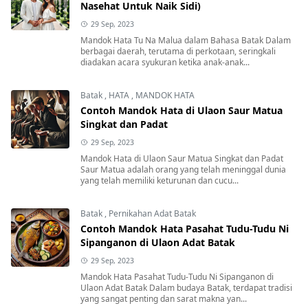
Nasehat Untuk Naik Sidi)
29 Sep, 2023
Mandok Hata Tu Na Malua dalam Bahasa Batak Dalam
berbagai daerah, terutama di perkotaan, seringkali
diadakan acara syukuran ketika anak-anak...
Batak
,
HATA
,
MANDOK HATA
Contoh Mandok Hata di Ulaon Saur Matua
Singkat dan Padat
29 Sep, 2023
Mandok Hata di Ulaon Saur Matua Singkat dan Padat
Saur Matua adalah orang yang telah meninggal dunia
yang telah memiliki keturunan dan cucu...
Batak
,
Pernikahan Adat Batak
Contoh Mandok Hata Pasahat Tudu-Tudu Ni
Sipanganon di Ulaon Adat Batak
29 Sep, 2023
Mandok Hata Pasahat Tudu-Tudu Ni Sipanganon di
Ulaon Adat Batak Dalam budaya Batak, terdapat tradisi
yang sangat penting dan sarat makna yan...