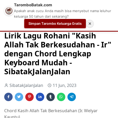
TaromboBatak.com
Apakah anak cucu Anda masih bisa menyebut nama leluhur
keluarga 50 tahun dari sekarang?
Simpan Tarombo Keluarga Gratis
✕
Home
Chord
Chord Gitar Lagu Rohani
Chord Gitar Ro
Lirik Lagu Rohani "Kasih
Allah Tak Berkesudahan - Ir"
dengan Chord Lengkap
Keyboard Mudah -
SibatakJalanJalan
SibatakJalanJalan
11 Jun, 2023
Chord Kasih Allah Tak Berkesudahan (Ir. Welyar
Kauntu)