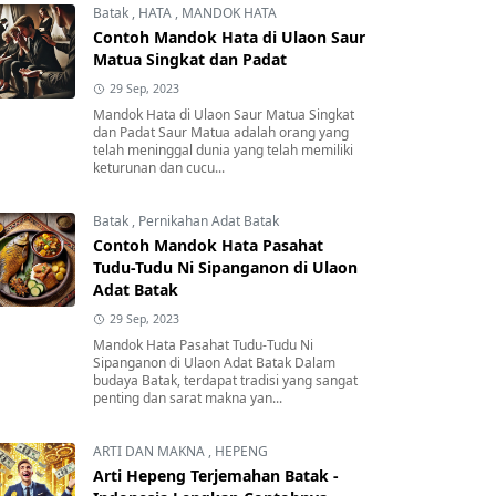
Batak
,
HATA
,
MANDOK HATA
Contoh Mandok Hata di Ulaon Saur
Matua Singkat dan Padat
29 Sep, 2023
Mandok Hata di Ulaon Saur Matua Singkat
dan Padat Saur Matua adalah orang yang
telah meninggal dunia yang telah memiliki
keturunan dan cucu...
Batak
,
Pernikahan Adat Batak
Contoh Mandok Hata Pasahat
Tudu-Tudu Ni Sipanganon di Ulaon
Adat Batak
29 Sep, 2023
Mandok Hata Pasahat Tudu-Tudu Ni
Sipanganon di Ulaon Adat Batak Dalam
budaya Batak, terdapat tradisi yang sangat
penting dan sarat makna yan...
ARTI DAN MAKNA
,
HEPENG
Arti Hepeng Terjemahan Batak -