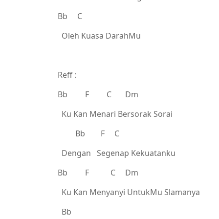
Bb C
Oleh Kuasa DarahMu
Reff :
Bb F C Dm
Ku Kan Menari Bersorak Sorai
Bb F C
Dengan Segenap Kekuatanku
Bb F C Dm
Ku Kan Menyanyi UntukMu Slamanya
Bb