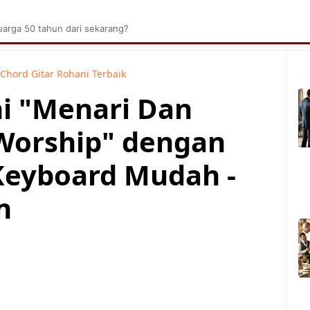
brik Kelapa Sawit
Tarombo Batak
Umpasa Bata
arga 50 tahun dari sekarang?
Chord Gitar Rohani Terbaik
ni "Menari Dan
 Worship" dengan
Keyboard Mudah -
n