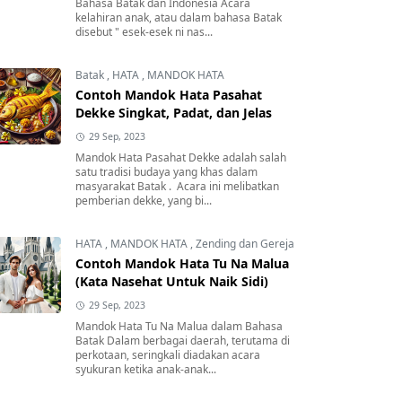
Bahasa Batak dan Indonesia Acara
kelahiran anak, atau dalam bahasa Batak
disebut " esek-esek ni nas...
Batak
,
HATA
,
MANDOK HATA
Contoh Mandok Hata Pasahat
Dekke Singkat, Padat, dan Jelas
29 Sep, 2023
Mandok Hata Pasahat Dekke adalah salah
satu tradisi budaya yang khas dalam
masyarakat Batak . Acara ini melibatkan
pemberian dekke, yang bi...
HATA
,
MANDOK HATA
,
Zending dan Gereja
Contoh Mandok Hata Tu Na Malua
(Kata Nasehat Untuk Naik Sidi)
29 Sep, 2023
Mandok Hata Tu Na Malua dalam Bahasa
Batak Dalam berbagai daerah, terutama di
perkotaan, seringkali diadakan acara
syukuran ketika anak-anak...