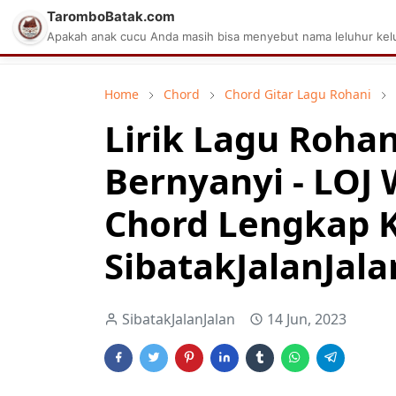
TaromboBatak.com
Matius Celcius Sinaga
Aplikasi Pa
Apakah anak cucu Anda masih bisa menyebut nama leluhur kelu
Home
Chord
Chord Gitar Lagu Rohani
Lirik Lagu Roha
Bernyanyi - LOJ
Chord Lengkap 
SibatakJalanJala
SibatakJalanJalan
14 Jun, 2023