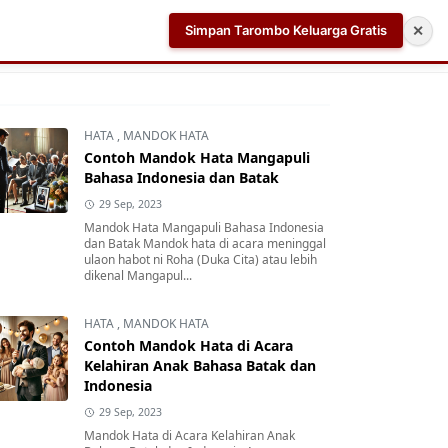
Simpan Tarombo Keluarga Gratis
✕
k
Aplikasi AI Teleprompter dan Pembuat Skrip Video 
HATA
,
MANDOK HATA
Contoh Mandok Hata Mangapuli
Bahasa Indonesia dan Batak
29 Sep, 2023
Mandok Hata Mangapuli Bahasa Indonesia
dan Batak Mandok hata di acara meninggal
ulaon habot ni Roha (Duka Cita) atau lebih
dikenal Mangapul...
HATA
,
MANDOK HATA
Contoh Mandok Hata di Acara
Kelahiran Anak Bahasa Batak dan
Indonesia
29 Sep, 2023
Mandok Hata di Acara Kelahiran Anak