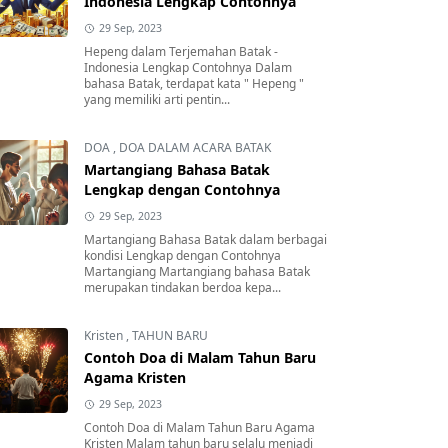
Indonesia Lengkap Contohnya
29 Sep, 2023
Hepeng dalam Terjemahan Batak -
Indonesia Lengkap Contohnya Dalam
bahasa Batak, terdapat kata " Hepeng "
yang memiliki arti pentin...
DOA
,
DOA DALAM ACARA BATAK
Martangiang Bahasa Batak
Lengkap dengan Contohnya
29 Sep, 2023
Martangiang Bahasa Batak dalam berbagai
kondisi Lengkap dengan Contohnya
Martangiang Martangiang bahasa Batak
merupakan tindakan berdoa kepa...
Kristen
,
TAHUN BARU
Contoh Doa di Malam Tahun Baru
Agama Kristen
29 Sep, 2023
Contoh Doa di Malam Tahun Baru Agama
Kristen Malam tahun baru selalu menjadi