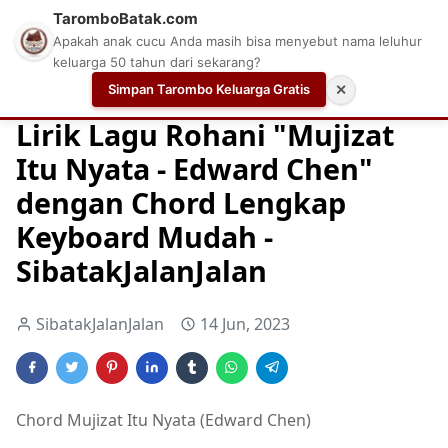
TaromboBatak.com
Apakah anak cucu Anda masih bisa menyebut nama leluhur
keluarga 50 tahun dari sekarang?
Simpan Tarombo Keluarga Gratis
✕
Home
Chord
Chord Gitar Lagu Rohani
Chord Gitar Ro
Lirik Lagu Rohani "Mujizat
Itu Nyata - Edward Chen"
dengan Chord Lengkap
Keyboard Mudah -
SibatakJalanJalan
SibatakJalanJalan
14 Jun, 2023
Chord Mujizat Itu Nyata (Edward Chen)