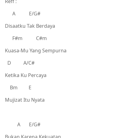
Reff :
A E/G#
Disaatku Tak Berdaya
F#m C#m
Kuasa-Mu Yang Sempurna
D A/C#
Ketika Ku Percaya
Bm E
Mujizat Itu Nyata
A E/G#
Bukan Karena Kekuatan