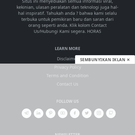
Situs ini menyediakan semua informasi viral,
kekinian, ulasan peralatan dan teknologi juga hal-
hal inspiratif. Tahukah anda ? bahwa kami selalu
terbuka untuk pemikiran baru dan saran dari
orang seperti anda. Klik kolom Contact
Us/Hubungi Kami segera. HORAS
LEARN MORE
Disclaimer
SEMBUNYIKAN IKLAN ✕
Privacy Policy
Terms and Condition
Contact Us
FOLLOW US
NEWSLETTER