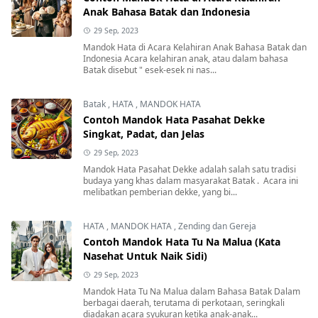
Anak Bahasa Batak dan Indonesia
29 Sep, 2023
Mandok Hata di Acara Kelahiran Anak Bahasa Batak dan
Indonesia Acara kelahiran anak, atau dalam bahasa
Batak disebut " esek-esek ni nas...
Batak
,
HATA
,
MANDOK HATA
Contoh Mandok Hata Pasahat Dekke
Singkat, Padat, dan Jelas
29 Sep, 2023
Mandok Hata Pasahat Dekke adalah salah satu tradisi
budaya yang khas dalam masyarakat Batak . Acara ini
melibatkan pemberian dekke, yang bi...
HATA
,
MANDOK HATA
,
Zending dan Gereja
Contoh Mandok Hata Tu Na Malua (Kata
Nasehat Untuk Naik Sidi)
29 Sep, 2023
Mandok Hata Tu Na Malua dalam Bahasa Batak Dalam
berbagai daerah, terutama di perkotaan, seringkali
diadakan acara syukuran ketika anak-anak...