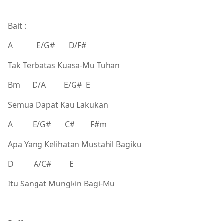
Bait :
A E/G# D/F#
Tak Terbatas Kuasa-Mu Tuhan
Bm D/A E/G# E
Semua Dapat Kau Lakukan
A E/G# C# F#m
Apa Yang Kelihatan Mustahil Bagiku
D A/C# E
Itu Sangat Mungkin Bagi-Mu