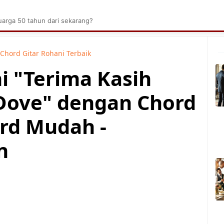
brik Kelapa Sawit
Tarombo Batak
Umpasa Bata
arga 50 tahun dari sekarang?
Chord Gitar Rohani Terbaik
i "Terima Kasih
 Dove" dengan Chord
rd Mudah -
n