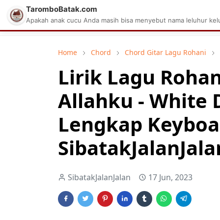
TaromboBatak.com
Matius Celcius Sinaga
Aplikasi Pa
Apakah anak cucu Anda masih bisa menyebut nama leluhur kelu
Home
Chord
Chord Gitar Lagu Rohani
Lirik Lagu Rohan
Allahku - White
Lengkap Keyboa
SibatakJalanJala
SibatakJalanJalan
17 Jun, 2023