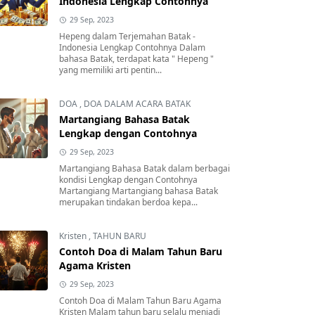
Indonesia Lengkap Contohnya
29 Sep, 2023
Hepeng dalam Terjemahan Batak -
Indonesia Lengkap Contohnya Dalam
bahasa Batak, terdapat kata " Hepeng "
yang memiliki arti pentin...
DOA
,
DOA DALAM ACARA BATAK
Martangiang Bahasa Batak
Lengkap dengan Contohnya
29 Sep, 2023
Martangiang Bahasa Batak dalam berbagai
kondisi Lengkap dengan Contohnya
Martangiang Martangiang bahasa Batak
merupakan tindakan berdoa kepa...
Kristen
,
TAHUN BARU
Contoh Doa di Malam Tahun Baru
Agama Kristen
29 Sep, 2023
Contoh Doa di Malam Tahun Baru Agama
Kristen Malam tahun baru selalu menjadi