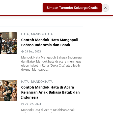
Simpan Tarombo Keluarga Gratis
✕
k
Aplikasi AI Teleprompter dan Pembuat Skrip Video 
HATA
,
MANDOK HATA
Contoh Mandok Hata Mangapuli
Bahasa Indonesia dan Batak
29 Sep, 2023
Mandok Hata Mangapuli Bahasa Indonesia
dan Batak Mandok hata di acara meninggal
ulaon habot ni Roha (Duka Cita) atau lebih
dikenal Mangapul...
HATA
,
MANDOK HATA
Contoh Mandok Hata di Acara
Kelahiran Anak Bahasa Batak dan
Indonesia
29 Sep, 2023
Mandok Hata di Acara Kelahiran Anak