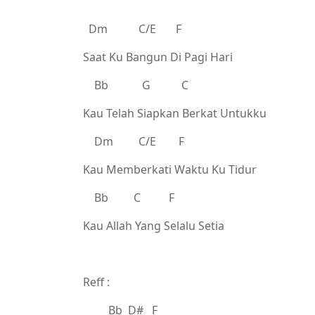
Dm C/E F
Saat Ku Bangun Di Pagi Hari
Bb G C
Kau Telah Siapkan Berkat Untukku
Dm C/E F
Kau Memberkati Waktu Ku Tidur
Bb C F
Kau Allah Yang Selalu Setia
Reff :
Bb D# F