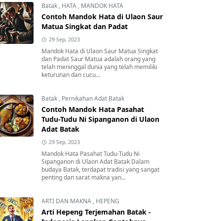
Batak
,
HATA
,
MANDOK HATA
Contoh Mandok Hata di Ulaon Saur
Matua Singkat dan Padat
29 Sep, 2023
Mandok Hata di Ulaon Saur Matua Singkat
dan Padat Saur Matua adalah orang yang
telah meninggal dunia yang telah memiliki
keturunan dan cucu...
Batak
,
Pernikahan Adat Batak
Contoh Mandok Hata Pasahat
Tudu-Tudu Ni Sipanganon di Ulaon
Adat Batak
29 Sep, 2023
Mandok Hata Pasahat Tudu-Tudu Ni
Sipanganon di Ulaon Adat Batak Dalam
budaya Batak, terdapat tradisi yang sangat
penting dan sarat makna yan...
ARTI DAN MAKNA
,
HEPENG
Arti Hepeng Terjemahan Batak -