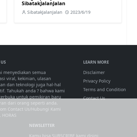
SibatakJalanJalan
SibatakJalanJalan
2023/6/19
 US
LEARN MORE
ini menyediakan semua
Disclaimer
si viral, kekinian, ulasan
Privacy Policy
tan dan teknologi juga hal-hal
Terms and Condition
atif. Tahukah anda ? bahwa kami
 terbuka untuk pemikiran baru
Contact Us
ran dari orang seperti anda.
olom Contact Us/Hubungi Kami
. HORAS
NEWSLETTER
Kamu bisa SUBSCRIBE kami disini