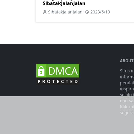
SibatakJalanJalan
SibatakJalanJalan
2023/6/19
ABOUT
Situs 
informa
perala
inspir
selalu
dan sa
Klik k
segera