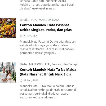
Bahasa Batak dan Indonesia Acara
kelahiran anak, atau dalam bahasa Batak
disebut " esek-esek ni nas...
Batak
,
HATA
,
MANDOK HATA
Contoh Mandok Hata Pasahat
Dekke Singkat, Padat, dan Jelas
29 Sep, 2023
Mandok Hata Pasahat Dekke adalah salah
satu tradisi budaya yang khas dalam
masyarakat Batak . Acara ini melibatkan
pemberian dekke, yang bi...
HATA
,
MANDOK HATA
,
Zending dan Gereja
Contoh Mandok Hata Tu Na Malua
(Kata Nasehat Untuk Naik Sidi)
29 Sep, 2023
Mandok Hata Tu Na Malua dalam Bahasa
Batak Dalam berbagai daerah, terutama di
perkotaan, seringkali diadakan acara
syukuran ketika anak-anak...