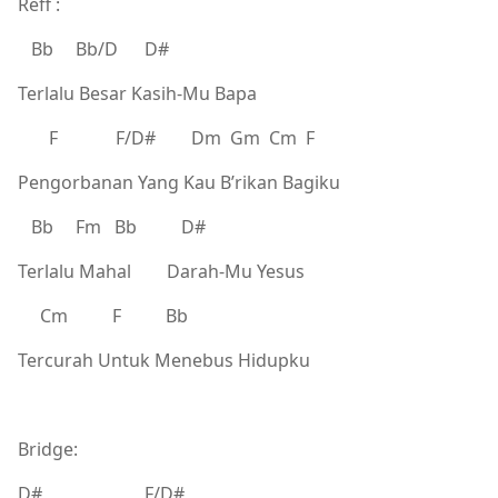
Reff :
Bb Bb/D D#
Terlalu Besar Kasih-Mu Bapa
F F/D# Dm Gm Cm F
Pengorbanan Yang Kau B’rikan Bagiku
Bb Fm Bb D#
Terlalu Mahal Darah-Mu Yesus
Cm F Bb
Tercurah Untuk Menebus Hidupku
Bridge:
D# F/D#