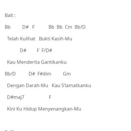
Bait :
Bb D# F Bb Bb Cm Bb/D
Telah Kulihat Bukti Kasih-Mu
D# F F/D#
Kau Menderita Gantikanku
Bb/D D# F#dim Gm
Dengan Darah-Mu Kau S’lamatkanku
D#maj7 F
Kini Ku Hidup Menyenangkan-Mu