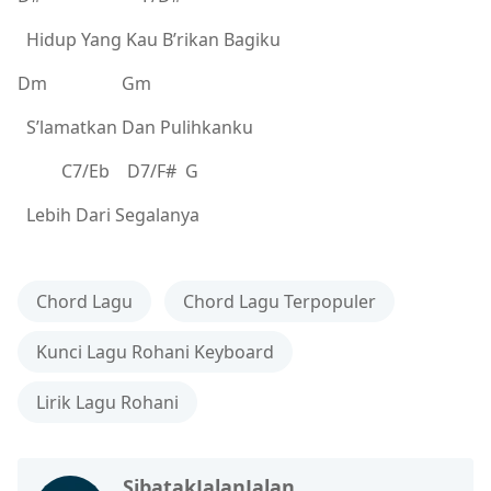
Hidup Yang Kau B’rikan Bagiku
Dm Gm
S’lamatkan Dan Pulihkanku
C7/Eb D7/F# G
Lebih Dari Segalanya
Chord Lagu
Chord Lagu Terpopuler
Kunci Lagu Rohani Keyboard
Lirik Lagu Rohani
SibatakJalanJalan