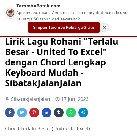
TaromboBatak.com
Apakah anak cucu Anda masih bisa menyebut nama leluhur
keluarga 50 tahun dari sekarang?
Simpan Tarombo Keluarga Gratis
✕
Home
Chord
Chord Gitar Lagu Rohani
Chord Gitar Ro
Lirik Lagu Rohani "Terlalu
Besar - United To Excel"
dengan Chord Lengkap
Keyboard Mudah -
SibatakJalanJalan
SibatakJalanJalan
17 Jun, 2023
Chord Terlalu Besar (United To Excel)