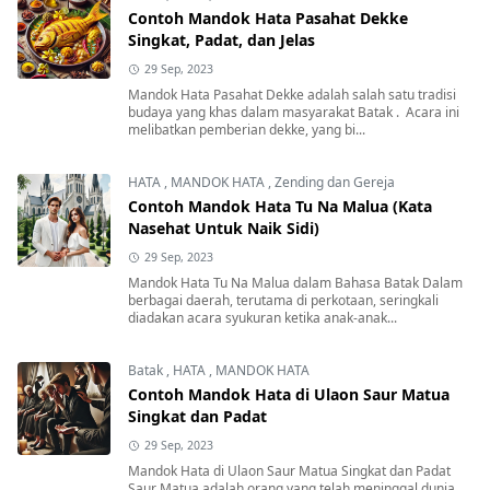
Contoh Mandok Hata Pasahat Dekke
Singkat, Padat, dan Jelas
29 Sep, 2023
Mandok Hata Pasahat Dekke adalah salah satu tradisi
budaya yang khas dalam masyarakat Batak . Acara ini
melibatkan pemberian dekke, yang bi...
HATA
,
MANDOK HATA
,
Zending dan Gereja
Contoh Mandok Hata Tu Na Malua (Kata
Nasehat Untuk Naik Sidi)
29 Sep, 2023
Mandok Hata Tu Na Malua dalam Bahasa Batak Dalam
berbagai daerah, terutama di perkotaan, seringkali
diadakan acara syukuran ketika anak-anak...
Batak
,
HATA
,
MANDOK HATA
Contoh Mandok Hata di Ulaon Saur Matua
Singkat dan Padat
29 Sep, 2023
Mandok Hata di Ulaon Saur Matua Singkat dan Padat
Saur Matua adalah orang yang telah meninggal dunia