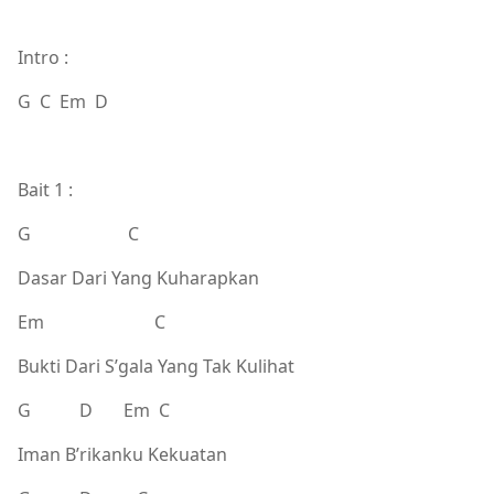
Intro :
G C Em D
Bait 1 :
G C
Dasar Dari Yang Kuharapkan
Em C
Bukti Dari S’gala Yang Tak Kulihat
G D Em C
Iman B’rikanku Kekuatan