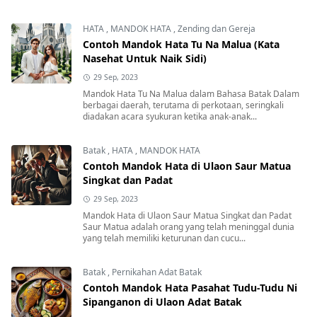
HATA
,
MANDOK HATA
,
Zending dan Gereja
Contoh Mandok Hata Tu Na Malua (Kata
Nasehat Untuk Naik Sidi)
29 Sep, 2023
Mandok Hata Tu Na Malua dalam Bahasa Batak Dalam
berbagai daerah, terutama di perkotaan, seringkali
diadakan acara syukuran ketika anak-anak...
Batak
,
HATA
,
MANDOK HATA
Contoh Mandok Hata di Ulaon Saur Matua
Singkat dan Padat
29 Sep, 2023
Mandok Hata di Ulaon Saur Matua Singkat dan Padat
Saur Matua adalah orang yang telah meninggal dunia
yang telah memiliki keturunan dan cucu...
Batak
,
Pernikahan Adat Batak
Contoh Mandok Hata Pasahat Tudu-Tudu Ni
Sipanganon di Ulaon Adat Batak