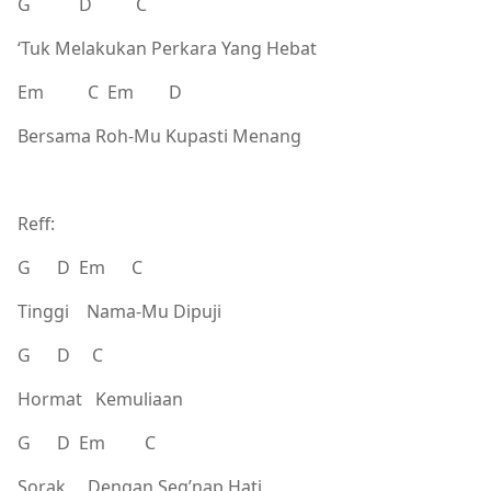
G D C
‘Tuk Melakukan Perkara Yang Hebat
Em C Em D
Bersama Roh-Mu Kupasti Menang
Reff:
G D Em C
Tinggi Nama-Mu Dipuji
G D C
Hormat Kemuliaan
G D Em C
Sorak Dengan Seg’nap Hati