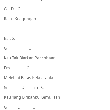
G D C
Raja Keagungan
Bait 2:
G C
Kau Tak Biarkan Pencobaan
Em C
Melebihi Batas Kekuatanku
G D Em C
Kau Yang B’rikanku Kemuliaan
G D C