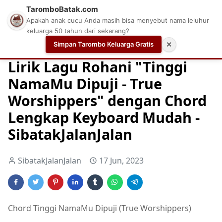
TaromboBatak.com
Apakah anak cucu Anda masih bisa menyebut nama leluhur
keluarga 50 tahun dari sekarang?
Simpan Tarombo Keluarga Gratis
✕
Home
Chord
Chord Gitar Lagu Rohani
Chord Gitar Ro
Lirik Lagu Rohani "Tinggi
NamaMu Dipuji - True
Worshippers" dengan Chord
Lengkap Keyboard Mudah -
SibatakJalanJalan
SibatakJalanJalan
17 Jun, 2023
Chord Tinggi NamaMu Dipuji (True Worshippers)