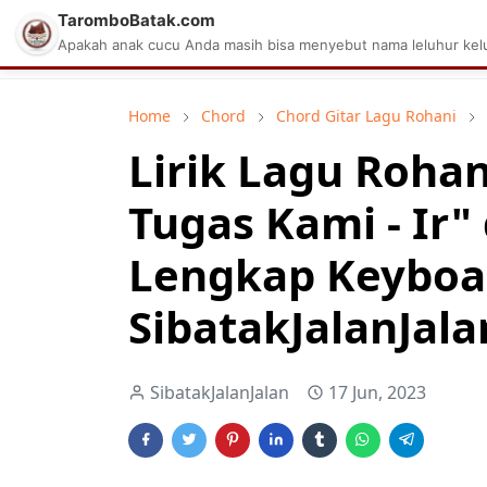
TaromboBatak.com
Matius Celcius Sinaga
Aplikasi Pa
Apakah anak cucu Anda masih bisa menyebut nama leluhur kelu
Home
Chord
Chord Gitar Lagu Rohani
Lirik Lagu Rohan
Tugas Kami - Ir
Lengkap Keyboa
SibatakJalanJala
SibatakJalanJalan
17 Jun, 2023