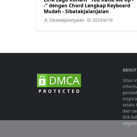
-" dengan Chord Lengkap Keyboard
Mudah - SibatakJalanJalan
SibatakJalanJalan
2023/6/19
ABOUT
Situs 
informa
perala
inspir
selalu
dan sa
Klik k
segera