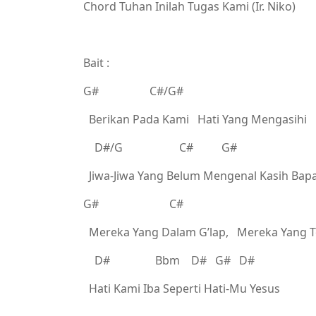
Chord Tuhan Inilah Tugas Kami (Ir. Niko)
Bait :
G# C#/G#
Berikan Pada Kami Hati Yang Mengasihi
D#/G C# G#
Jiwa-Jiwa Yang Belum Mengenal Kasih Bap
G# C#
Mereka Yang Dalam G’lap, Mereka Yang T
D# Bbm D# G# D#
Hati Kami Iba Seperti Hati-Mu Yesus