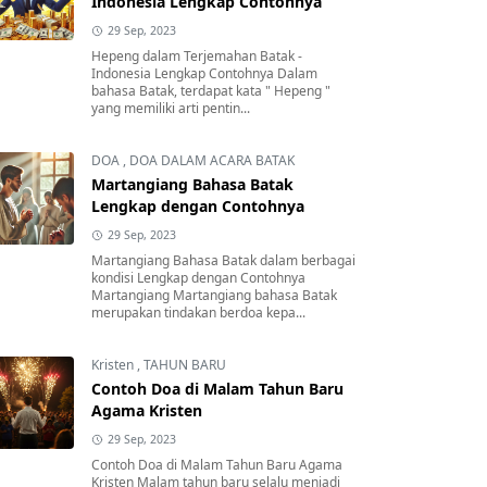
Indonesia Lengkap Contohnya
29 Sep, 2023
Hepeng dalam Terjemahan Batak -
Indonesia Lengkap Contohnya Dalam
bahasa Batak, terdapat kata " Hepeng "
yang memiliki arti pentin...
DOA
,
DOA DALAM ACARA BATAK
Martangiang Bahasa Batak
Lengkap dengan Contohnya
29 Sep, 2023
Martangiang Bahasa Batak dalam berbagai
kondisi Lengkap dengan Contohnya
Martangiang Martangiang bahasa Batak
merupakan tindakan berdoa kepa...
Kristen
,
TAHUN BARU
Contoh Doa di Malam Tahun Baru
Agama Kristen
29 Sep, 2023
Contoh Doa di Malam Tahun Baru Agama
Kristen Malam tahun baru selalu menjadi