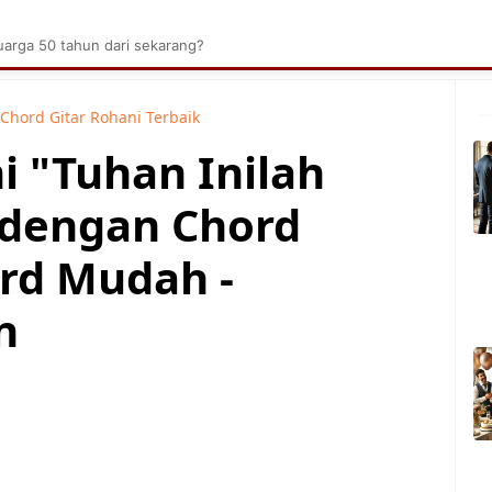
brik Kelapa Sawit
Tarombo Batak
Umpasa Bata
arga 50 tahun dari sekarang?
Chord Gitar Rohani Terbaik
i "Tuhan Inilah
" dengan Chord
rd Mudah -
n