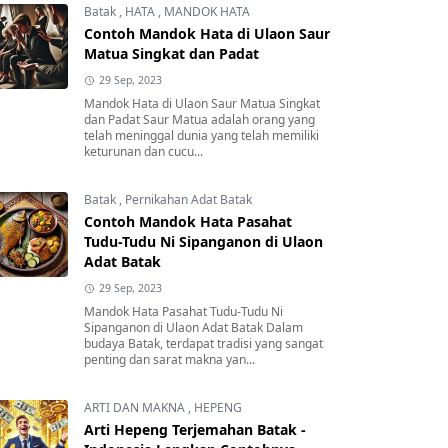
Batak
,
HATA
,
MANDOK HATA
Contoh Mandok Hata di Ulaon Saur
Matua Singkat dan Padat
29 Sep, 2023
Mandok Hata di Ulaon Saur Matua Singkat
dan Padat Saur Matua adalah orang yang
telah meninggal dunia yang telah memiliki
keturunan dan cucu...
Batak
,
Pernikahan Adat Batak
Contoh Mandok Hata Pasahat
Tudu-Tudu Ni Sipanganon di Ulaon
Adat Batak
29 Sep, 2023
Mandok Hata Pasahat Tudu-Tudu Ni
Sipanganon di Ulaon Adat Batak Dalam
budaya Batak, terdapat tradisi yang sangat
penting dan sarat makna yan...
ARTI DAN MAKNA
,
HEPENG
Arti Hepeng Terjemahan Batak -