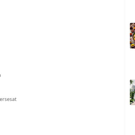
a
ersesat