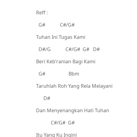
Reff :
G# C#/G#
Tuhan Ini Tugas Kami
D#/G C#/G# G# D#
Beri Keb’ranian Bagi Kami
G# Bbm
Taruhlah Roh Yang Rela Melayani
D#
Dan Menyenangkan Hati Tuhan
C#/G# G#
Itu Yang Ku Ingini