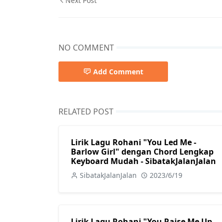
Next Post
NO COMMENT
Add Comment
RELATED POST
Lirik Lagu Rohani "You Led Me -
Barlow Girl" dengan Chord Lengkap
Keyboard Mudah - SibatakJalanJalan
SibatakJalanJalan
2023/6/19
Lirik Lagu Rohani "You Raise Me Up -