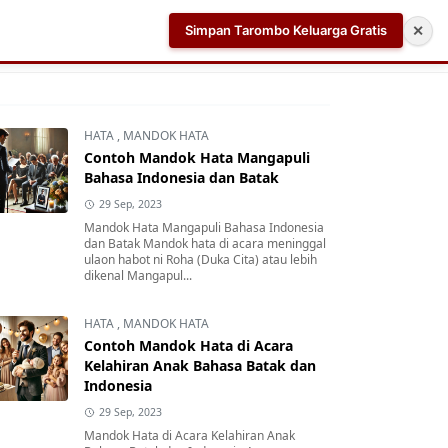
Simpan Tarombo Keluarga Gratis
✕
k
Aplikasi AI Teleprompter dan Pembuat Skrip Video 
HATA
,
MANDOK HATA
Contoh Mandok Hata Mangapuli
Bahasa Indonesia dan Batak
29 Sep, 2023
Mandok Hata Mangapuli Bahasa Indonesia
dan Batak Mandok hata di acara meninggal
ulaon habot ni Roha (Duka Cita) atau lebih
dikenal Mangapul...
HATA
,
MANDOK HATA
Contoh Mandok Hata di Acara
Kelahiran Anak Bahasa Batak dan
Indonesia
29 Sep, 2023
Mandok Hata di Acara Kelahiran Anak