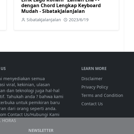
dengan Chord Lengkap Keyboard
Mudah - SibatakJalanJalan
SibatakJalanJalan
2023/6/19
 US
LEARN MORE
ini menyediakan semua
Disclaimer
si viral, kekinian, ulasan
Privacy Policy
tan dan teknologi juga hal-hal
Terms and Condition
atif. Tahukah anda ? bahwa kami
 terbuka untuk pemikiran baru
Contact Us
ran dari orang seperti anda.
olom Contact Us/Hubungi Kami
. HORAS
NEWSLETTER