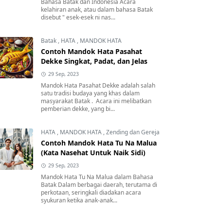
Bahasa Batak dan Indonesia Acara
kelahiran anak, atau dalam bahasa Batak
disebut " esek-esek ni nas...
Batak
,
HATA
,
MANDOK HATA
Contoh Mandok Hata Pasahat
Dekke Singkat, Padat, dan Jelas
29 Sep, 2023
Mandok Hata Pasahat Dekke adalah salah
satu tradisi budaya yang khas dalam
masyarakat Batak . Acara ini melibatkan
pemberian dekke, yang bi...
HATA
,
MANDOK HATA
,
Zending dan Gereja
Contoh Mandok Hata Tu Na Malua
(Kata Nasehat Untuk Naik Sidi)
29 Sep, 2023
Mandok Hata Tu Na Malua dalam Bahasa
Batak Dalam berbagai daerah, terutama di
perkotaan, seringkali diadakan acara
syukuran ketika anak-anak...