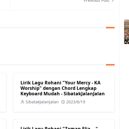
Previous Post
Lirik Lagu Rohani "Your Mercy - KA
Worship" dengan Chord Lengkap
Keyboard Mudah - SibatakJalanJalan
SibatakJalanJalan
2023/6/19
Lirik Lagu Rohani "Zaman Elia - -"