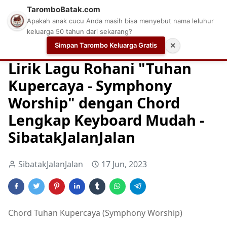
TaromboBatak.com
Apakah anak cucu Anda masih bisa menyebut nama leluhur
keluarga 50 tahun dari sekarang?
Simpan Tarombo Keluarga Gratis
✕
Home
Chord
Chord Gitar Lagu Rohani
Chord Gitar Ro
Lirik Lagu Rohani "Tuhan
Kupercaya - Symphony
Worship" dengan Chord
Lengkap Keyboard Mudah -
SibatakJalanJalan
SibatakJalanJalan
17 Jun, 2023
Chord Tuhan Kupercaya (Symphony Worship)