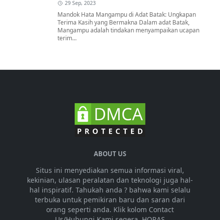
29 Sep, 2023
Mandok Hata Mangampu di Adat Batak: Ungkapan
Terima Kasih yang Bermakna Dalam adat Batak,
Mangampu adalah tindakan menyampaikan ucapan
terim...
ABOUT US
Situs ini menyediakan semua informasi viral,
kekinian, ulasan peralatan dan teknologi juga hal-
hal inspiratif. Tahukah anda ? bahwa kami selalu
terbuka untuk pemikiran baru dan saran dari
orang seperti anda. Klik kolom Contact
Us/Hubungi Kami segera. HORAS