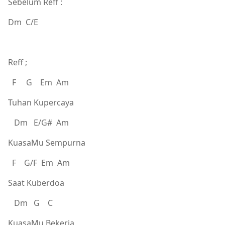
Sebelum Reff :
Dm C/E
Reff ;
F G Em Am
Tuhan Kupercaya
Dm E/G# Am
KuasaMu Sempurna
F G/F Em Am
Saat Kuberdoa
Dm G C
KuasaMu Bekerja