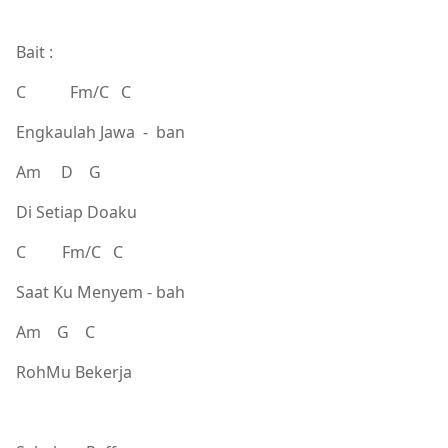
Bait :
C Fm/C C
Engkaulah Jawa - ban
Am D G
Di Setiap Doaku
C Fm/C C
Saat Ku Menyem - bah
Am G C
RohMu Bekerja