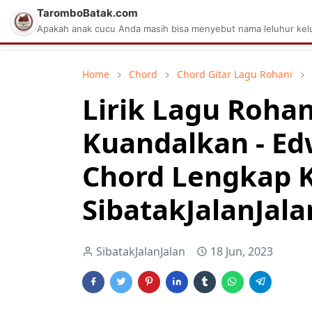
TaromboBatak.com
Matius Celcius Sinaga
Aplikasi Pa
Apakah anak cucu Anda masih bisa menyebut nama leluhur kelu
Home
Chord
Chord Gitar Lagu Rohani
Lirik Lagu Rohan
Kuandalkan - E
Chord Lengkap 
SibatakJalanJala
SibatakJalanJalan
18 Jun, 2023