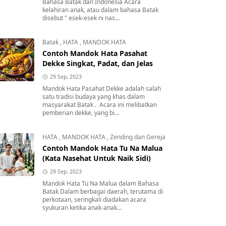
Bahasa Batak dan Indonesia Acara
kelahiran anak, atau dalam bahasa Batak
disebut " esek-esek ni nas...
Batak
,
HATA
,
MANDOK HATA
Contoh Mandok Hata Pasahat
Dekke Singkat, Padat, dan Jelas
29 Sep, 2023
Mandok Hata Pasahat Dekke adalah salah
satu tradisi budaya yang khas dalam
masyarakat Batak . Acara ini melibatkan
pemberian dekke, yang bi...
HATA
,
MANDOK HATA
,
Zending dan Gereja
Contoh Mandok Hata Tu Na Malua
(Kata Nasehat Untuk Naik Sidi)
29 Sep, 2023
Mandok Hata Tu Na Malua dalam Bahasa
Batak Dalam berbagai daerah, terutama di
perkotaan, seringkali diadakan acara
syukuran ketika anak-anak...