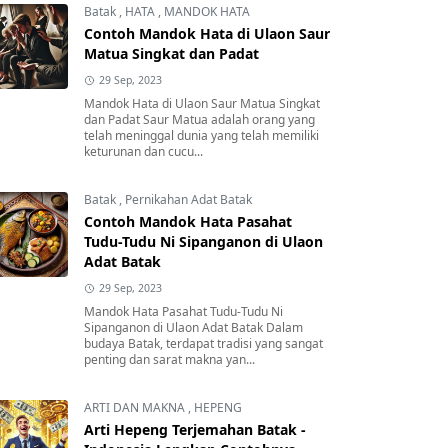
Batak
,
HATA
,
MANDOK HATA
Contoh Mandok Hata di Ulaon Saur
Matua Singkat dan Padat
29 Sep, 2023
Mandok Hata di Ulaon Saur Matua Singkat
dan Padat Saur Matua adalah orang yang
telah meninggal dunia yang telah memiliki
keturunan dan cucu...
Batak
,
Pernikahan Adat Batak
Contoh Mandok Hata Pasahat
Tudu-Tudu Ni Sipanganon di Ulaon
Adat Batak
29 Sep, 2023
Mandok Hata Pasahat Tudu-Tudu Ni
Sipanganon di Ulaon Adat Batak Dalam
budaya Batak, terdapat tradisi yang sangat
penting dan sarat makna yan...
ARTI DAN MAKNA
,
HEPENG
Arti Hepeng Terjemahan Batak -