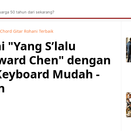
brik Kelapa Sawit
Tarombo Batak
Umpasa Bata
arga 50 tahun dari sekarang?
Chord Gitar Rohani Terbaik
i "Yang S’lalu
dward Chen" dengan
Keyboard Mudah -
n