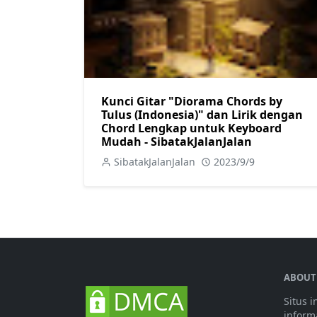
Kunci Gitar "Diorama Chords by
Tulus (Indonesia)" dan Lirik dengan
Chord Lengkap untuk Keyboard
Mudah - SibatakJalanJalan
SibatakJalanJalan
2023/9/9
ABOUT
Situs 
informa