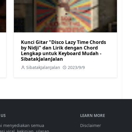
Kunci Gitar "Disco Lazy Time Chords
by Nidji" dan Lirik dengan Chord
Lengkap untuk Keyboard Mudah -
SibatakJalanJalan
SibatakJalanJalan
2023/9/9
 US
LEARN MORE
ini menyediakan semua
Disclaimer
si viral, kekinian, ulasan