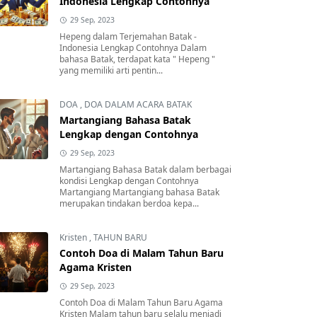
Indonesia Lengkap Contohnya
29 Sep, 2023
Hepeng dalam Terjemahan Batak -
Indonesia Lengkap Contohnya Dalam
bahasa Batak, terdapat kata " Hepeng "
yang memiliki arti pentin...
DOA
,
DOA DALAM ACARA BATAK
Martangiang Bahasa Batak
Lengkap dengan Contohnya
29 Sep, 2023
Martangiang Bahasa Batak dalam berbagai
kondisi Lengkap dengan Contohnya
Martangiang Martangiang bahasa Batak
merupakan tindakan berdoa kepa...
Kristen
,
TAHUN BARU
Contoh Doa di Malam Tahun Baru
Agama Kristen
29 Sep, 2023
Contoh Doa di Malam Tahun Baru Agama
Kristen Malam tahun baru selalu menjadi