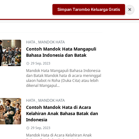
Simpan Tarombo Keluarga Gratis
✕
k
Aplikasi AI Teleprompter dan Pembuat Skrip Video 
HATA
,
MANDOK HATA
Contoh Mandok Hata Mangapuli
Bahasa Indonesia dan Batak
29 Sep, 2023
Mandok Hata Mangapuli Bahasa Indonesia
dan Batak Mandok hata di acara meninggal
ulaon habot ni Roha (Duka Cita) atau lebih
dikenal Mangapul...
HATA
,
MANDOK HATA
Contoh Mandok Hata di Acara
Kelahiran Anak Bahasa Batak dan
Indonesia
29 Sep, 2023
Mandok Hata di Acara Kelahiran Anak