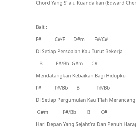
Chord Yang S’lalu Kuandalkan (Edward Che
Bait :
F# C#/F D#m F#/C#
Di Setiap Persoalan Kau Turut Bekerja
B F#/Bb G#m C#
Mendatangkan Kebaikan Bagi Hidupku
F# F#/Bb B F#/Bb
Di Setiap Pergumulan Kau T’lah Merancan
G#m F#/Bb B C#
Hari Depan Yang Sejaht’ra Dan Penuh Har