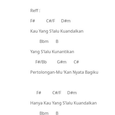
Reff :
F# C#/F D#m
Kau Yang S’lalu Kuandalkan
Bbm B
Yang S’lalu Kunantikan
F#/Bb G#m C#
Pertolongan-Mu ‘Kan Nyata Bagiku
F# C#/F D#m
Hanya Kau Yang S’lalu Kuandalkan
Bbm B