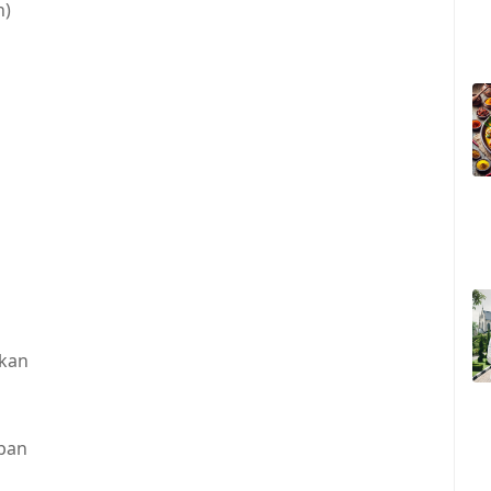
n)
gkan
apan