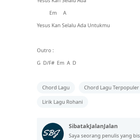
Yesus Kan Selalu Ada
Em A
Yesus Kan Selalu Ada Untukmu
Outro :
G D/F# Em A D
Chord Lagu
Chord Lagu Terpopuler
Lirik Lagu Rohani
SibatakJalanJalan
Saya seorang penulis yang b