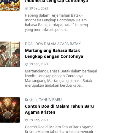
Indonesia Lengkap Contohnya
29 Sep, 2023
Hepeng dalam Terjemahan Batak -
Indonesia Lengkap Contohnya Dalam
bahasa Batak, terdapat kata " Hepeng "
yang memiliki arti pentin...
DOA
,
DOA DALAM ACARA BATAK
Martangiang Bahasa Batak
Lengkap dengan Contohnya
29 Sep, 2023
Martangiang Bahasa Batak dalam berbagai
kondisi Lengkap dengan Contohnya
Martangiang Martangiang bahasa Batak
merupakan tindakan berdoa kepa...
Kristen
,
TAHUN BARU
Contoh Doa di Malam Tahun Baru
Agama Kristen
29 Sep, 2023
Contoh Doa di Malam Tahun Baru Agama
Kristen Malam tahun baru selalu menjadi