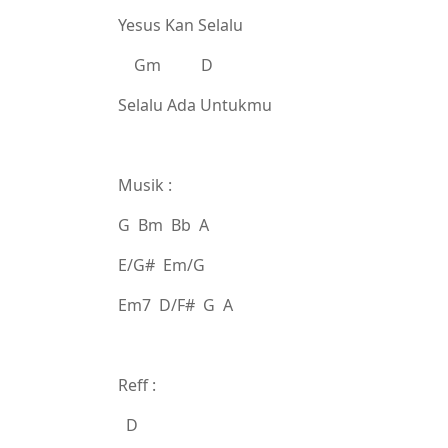
Yesus Kan Selalu
Gm D
Selalu Ada Untukmu
Musik :
G Bm Bb A
E/G# Em/G
Em7 D/F# G A
Reff :
D