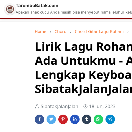
TaromboBatak.com
Matius Celcius Sinaga
Aplikasi Pa
Apakah anak cucu Anda masih bisa menyebut nama leluhur kelu
Home
Chord
Chord Gitar Lagu Rohani
Lirik Lagu Rohan
Ada Untukmu - 
Lengkap Keyboa
SibatakJalanJala
SibatakJalanJalan
18 Jun, 2023