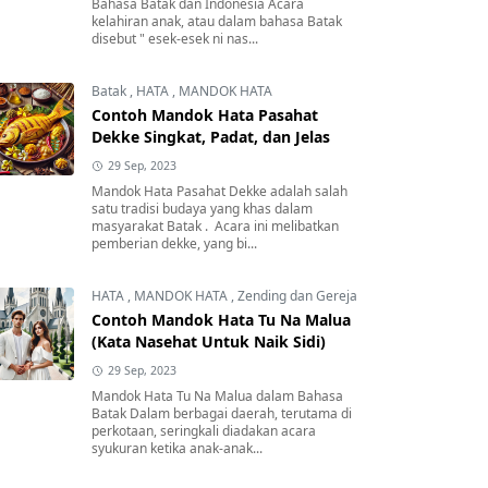
Bahasa Batak dan Indonesia Acara
kelahiran anak, atau dalam bahasa Batak
disebut " esek-esek ni nas...
Batak
,
HATA
,
MANDOK HATA
Contoh Mandok Hata Pasahat
Dekke Singkat, Padat, dan Jelas
29 Sep, 2023
Mandok Hata Pasahat Dekke adalah salah
satu tradisi budaya yang khas dalam
masyarakat Batak . Acara ini melibatkan
pemberian dekke, yang bi...
HATA
,
MANDOK HATA
,
Zending dan Gereja
Contoh Mandok Hata Tu Na Malua
(Kata Nasehat Untuk Naik Sidi)
29 Sep, 2023
Mandok Hata Tu Na Malua dalam Bahasa
Batak Dalam berbagai daerah, terutama di
perkotaan, seringkali diadakan acara
syukuran ketika anak-anak...