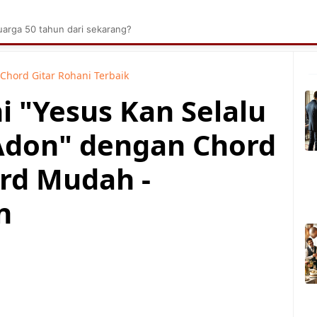
brik Kelapa Sawit
Tarombo Batak
Umpasa Bata
arga 50 tahun dari sekarang?
Chord Gitar Rohani Terbaik
i "Yesus Kan Selalu
Adon" dengan Chord
rd Mudah -
n