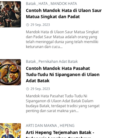
Batak
,
HATA
,
MANDOK HATA
Contoh Mandok Hata di Ulaon Saur
Matua Singkat dan Padat
29 Sep, 2023
Mandok Hata di Ulaon Saur Matua Singkat
dan Padat Saur Matua adalah orang yang
telah meninggal dunia yang telah memiliki
keturunan dan cucu...
Batak
,
Pernikahan Adat Batak
Contoh Mandok Hata Pasahat
Tudu-Tudu Ni Sipanganon di Ulaon
Adat Batak
29 Sep, 2023
Mandok Hata Pasahat Tudu-Tudu Ni
Sipanganon di Ulaon Adat Batak Dalam
budaya Batak, terdapat tradisi yang sangat
penting dan sarat makna yan...
ARTI DAN MAKNA
,
HEPENG
Arti Hepeng Terjemahan Batak -