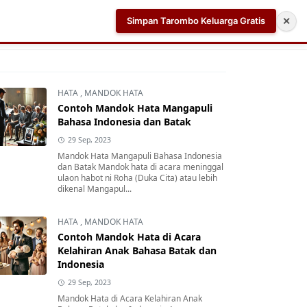
Simpan Tarombo Keluarga Gratis
✕
k
Aplikasi AI Teleprompter dan Pembuat Skrip Video 
HATA
,
MANDOK HATA
Contoh Mandok Hata Mangapuli
Bahasa Indonesia dan Batak
29 Sep, 2023
Mandok Hata Mangapuli Bahasa Indonesia
dan Batak Mandok hata di acara meninggal
ulaon habot ni Roha (Duka Cita) atau lebih
dikenal Mangapul...
HATA
,
MANDOK HATA
Contoh Mandok Hata di Acara
Kelahiran Anak Bahasa Batak dan
Indonesia
29 Sep, 2023
Mandok Hata di Acara Kelahiran Anak