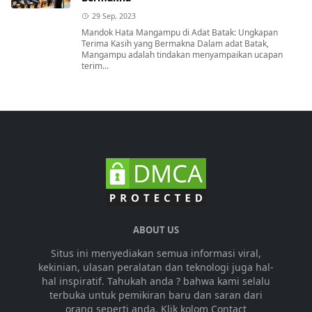
29 Sep, 2023
Mandok Hata Mangampu di Adat Batak: Ungkapan
Terima Kasih yang Bermakna Dalam adat Batak,
Mangampu adalah tindakan menyampaikan ucapan
terim...
ABOUT US
Situs ini menyediakan semua informasi viral,
kekinian, ulasan peralatan dan teknologi juga hal-
hal inspiratif. Tahukah anda ? bahwa kami selalu
terbuka untuk pemikiran baru dan saran dari
orang seperti anda. Klik kolom Contact