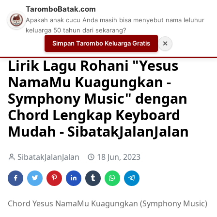
TaromboBatak.com
Apakah anak cucu Anda masih bisa menyebut nama leluhur
keluarga 50 tahun dari sekarang?
Simpan Tarombo Keluarga Gratis
✕
Home
Chord
Chord Gitar Lagu Rohani
Chord Gitar Ro
Lirik Lagu Rohani "Yesus
NamaMu Kuagungkan -
Symphony Music" dengan
Chord Lengkap Keyboard
Mudah - SibatakJalanJalan
SibatakJalanJalan
18 Jun, 2023
Chord Yesus NamaMu Kuagungkan (Symphony Music)