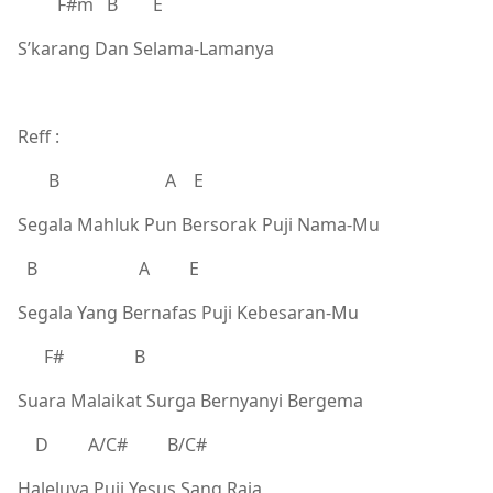
F#m B E
S’karang Dan Selama-Lamanya
Reff :
B A E
Segala Mahluk Pun Bersorak Puji Nama-Mu
B A E
Segala Yang Bernafas Puji Kebesaran-Mu
F# B
Suara Malaikat Surga Bernyanyi Bergema
D A/C# B/C#
Haleluya Puji Yesus Sang Raja