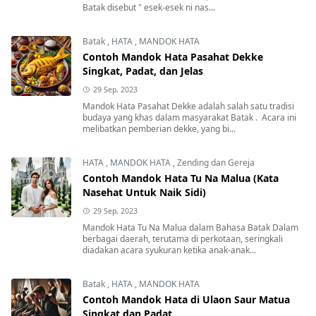
Batak disebut " esek-esek ni nas...
Batak
,
HATA
,
MANDOK HATA
Contoh Mandok Hata Pasahat Dekke
Singkat, Padat, dan Jelas
29 Sep, 2023
Mandok Hata Pasahat Dekke adalah salah satu tradisi
budaya yang khas dalam masyarakat Batak . Acara ini
melibatkan pemberian dekke, yang bi...
HATA
,
MANDOK HATA
,
Zending dan Gereja
Contoh Mandok Hata Tu Na Malua (Kata
Nasehat Untuk Naik Sidi)
29 Sep, 2023
Mandok Hata Tu Na Malua dalam Bahasa Batak Dalam
berbagai daerah, terutama di perkotaan, seringkali
diadakan acara syukuran ketika anak-anak...
Batak
,
HATA
,
MANDOK HATA
Contoh Mandok Hata di Ulaon Saur Matua
Singkat dan Padat