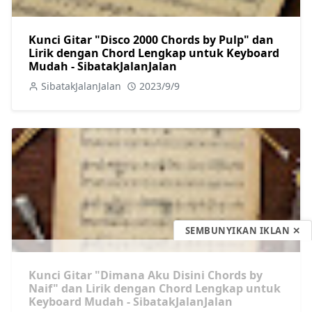
Kunci Gitar "Disco 2000 Chords by Pulp" dan
Lirik dengan Chord Lengkap untuk Keyboard
Mudah - SibatakJalanJalan
SibatakJalanJalan
2023/9/9
SEMBUNYIKAN IKLAN ✕
Kunci Gitar "Dimana Aku Disini Chords by
Naif" dan Lirik dengan Chord Lengkap untuk
Keyboard Mudah - SibatakJalanJalan