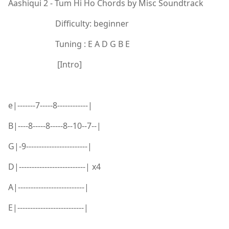
Aashiqui 2 - Tum Hi Ho Chords by Misc Soundtrack
Difficulty: beginner
Tuning : E A D G B E
[Intro]
e|-------7-----8------------|
B|----8-----8-----8--10--7--|
G|-9------------------------|
D|--------------------------| x4
A|--------------------------|
E|--------------------------|