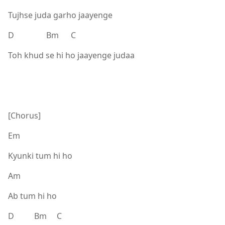
Tujhse juda garho jaayenge
D Bm C
Toh khud se hi ho jaayenge judaa
[Chorus]
Em
Kyunki tum hi ho
Am
Ab tum hi ho
D Bm C