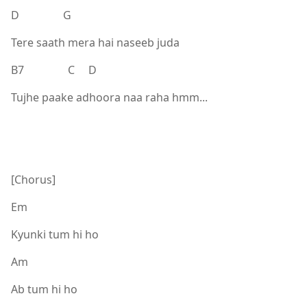
D G
Tere saath mera hai naseeb juda
B7 C D
Tujhe paake adhoora naa raha hmm...
[Chorus]
Em
Kyunki tum hi ho
Am
Ab tum hi ho