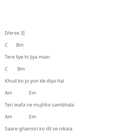
[Verse 3]
C Bm
Tere liye hi jiya main
C Bm
Khud ko jo yun de diya hai
Am Em
Teri wafa ne mujhko sambhala
Am Em
Saare ghamon ko dil se nikala