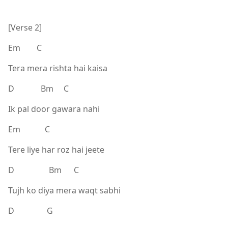
[Verse 2]
Em C
Tera mera rishta hai kaisa
D Bm C
Ik pal door gawara nahi
Em C
Tere liye har roz hai jeete
D Bm C
Tujh ko diya mera waqt sabhi
D G