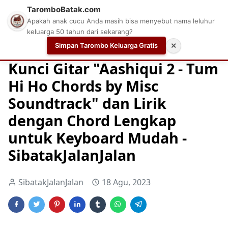
TaromboBatak.com
Apakah anak cucu Anda masih bisa menyebut nama leluhur
keluarga 50 tahun dari sekarang?
Simpan Tarombo Keluarga Gratis
✕
Home
Chord
Chord Gitar
Easy Guitar Tabs
Kunci Gitar "Aashiqui 2 - Tum
Hi Ho Chords by Misc
Soundtrack" dan Lirik
dengan Chord Lengkap
untuk Keyboard Mudah -
SibatakJalanJalan
SibatakJalanJalan
18 Agu, 2023