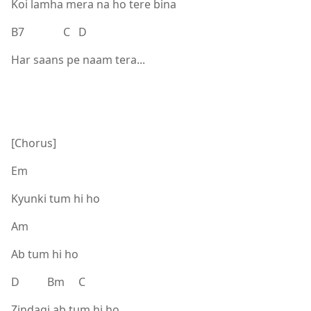
Koi lamha mera na ho tere bina
B7 C D
Har saans pe naam tera...
[Chorus]
Em
Kyunki tum hi ho
Am
Ab tum hi ho
D Bm C
Zindagi ab tum hi ho