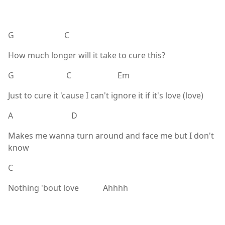
G C
How much longer will it take to cure this?
G C Em
Just to cure it 'cause I can't ignore it if it's love (love)
A D
Makes me wanna turn around and face me but I don't
know
C
Nothing 'bout love Ahhhh