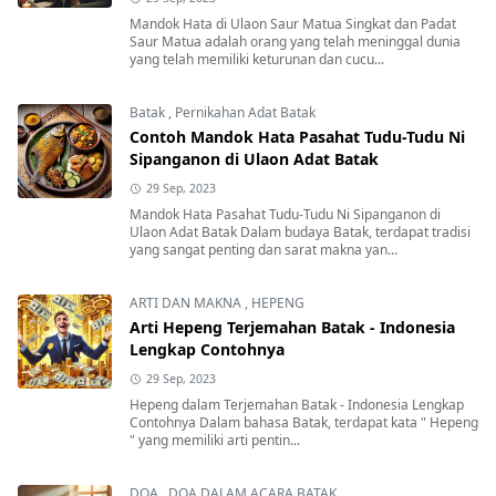
Mandok Hata di Ulaon Saur Matua Singkat dan Padat
Saur Matua adalah orang yang telah meninggal dunia
yang telah memiliki keturunan dan cucu...
Batak
,
Pernikahan Adat Batak
Contoh Mandok Hata Pasahat Tudu-Tudu Ni
Sipanganon di Ulaon Adat Batak
29 Sep, 2023
Mandok Hata Pasahat Tudu-Tudu Ni Sipanganon di
Ulaon Adat Batak Dalam budaya Batak, terdapat tradisi
yang sangat penting dan sarat makna yan...
ARTI DAN MAKNA
,
HEPENG
Arti Hepeng Terjemahan Batak - Indonesia
Lengkap Contohnya
29 Sep, 2023
Hepeng dalam Terjemahan Batak - Indonesia Lengkap
Contohnya Dalam bahasa Batak, terdapat kata " Hepeng
" yang memiliki arti pentin...
DOA
,
DOA DALAM ACARA BATAK