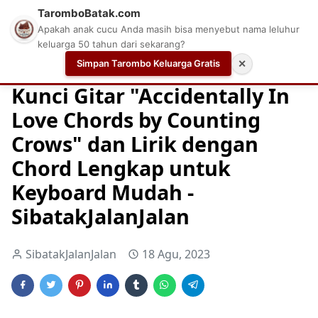
TaromboBatak.com
Apakah anak cucu Anda masih bisa menyebut nama leluhur
keluarga 50 tahun dari sekarang?
Simpan Tarombo Keluarga Gratis
✕
Home
Chord
Chord Gitar
Easy Guitar Tabs
Kunci Gitar "Accidentally In
Love Chords by Counting
Crows" dan Lirik dengan
Chord Lengkap untuk
Keyboard Mudah -
SibatakJalanJalan
SibatakJalanJalan
18 Agu, 2023