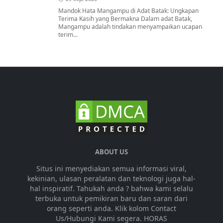
Mandok Hata Mangampu di Adat Batak: Ungkapan
Terima Kasih yang Bermakna Dalam adat Batak,
Mangampu adalah tindakan menyampaikan ucapan
terim...
ABOUT US
Situs ini menyediakan semua informasi viral,
kekinian, ulasan peralatan dan teknologi juga hal-
hal inspiratif. Tahukah anda ? bahwa kami selalu
terbuka untuk pemikiran baru dan saran dari
orang seperti anda. Klik kolom Contact
Us/Hubungi Kami segera. HORAS