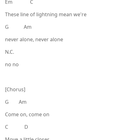
Em C
These line of lightning mean we're
G Am
never alone, never alone
N.C.
no no
[Chorus]
G Am
Come on, come on
C D
Move a little closer