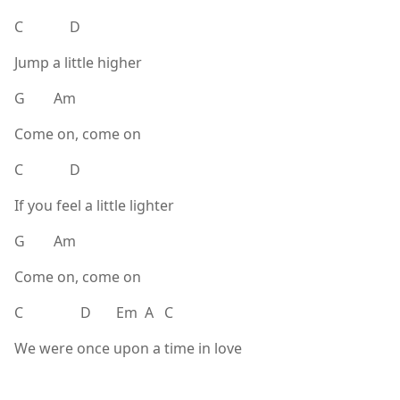
C D
Jump a little higher
G Am
Come on, come on
C D
If you feel a little lighter
G Am
Come on, come on
C D Em A C
We were once upon a time in love