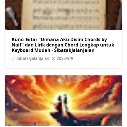
Kunci Gitar "Dimana Aku Disini Chords by
Naif" dan Lirik dengan Chord Lengkap untuk
Keyboard Mudah - SibatakJalanJalan
SibatakJalanJalan
2023/9/9