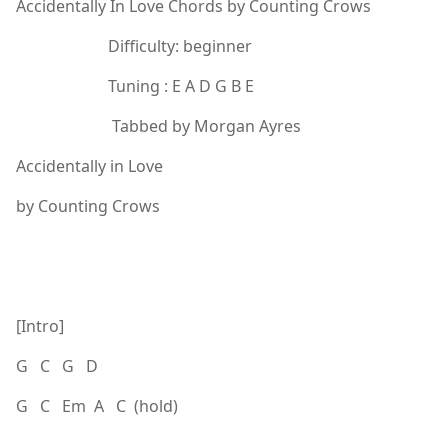
Accidentally In Love Chords by Counting Crows
Difficulty: beginner
Tuning : E A D G B E
Tabbed by Morgan Ayres
Accidentally in Love
by Counting Crows
[Intro]
G C G D
G C Em A C (hold)