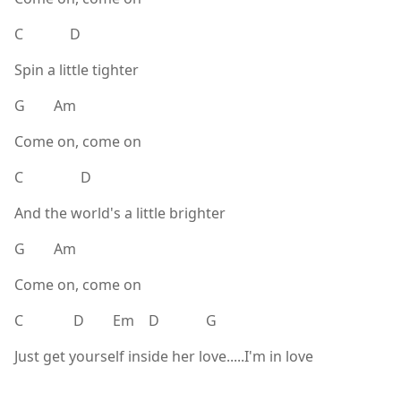
C D
Spin a little tighter
G Am
Come on, come on
C D
And the world's a little brighter
G Am
Come on, come on
C D Em D G
Just get yourself inside her love.....I'm in love